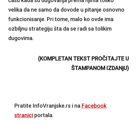
času kada su dugovanja prema njima toliko
velika da ne samo da dovode u pitanje osnovno
funkcionisanje. Pri tome, malo ko ovde ima
ozbiljnu strategiju šta da se radi sa tolikim
dugovima.
(KOMPLETAN TEKST PROČITAJTE U
ŠTAMPANOM IZDANjU)
Pratite InfoVranjske.rs i na
Facebook
stranici
portala.