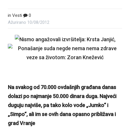
in
Vesti
0
Ažurirano
10/08/2012
,
Na svakog od 70.000 ovdašnjih građana danas
dolazi po najmanje 50.000 dinara duga. Najveći
duguju najviše, pa tako kolo vode „Jumko“ i
„Simpo“, ali im se ovih dana opasno približava i
grad Vranje