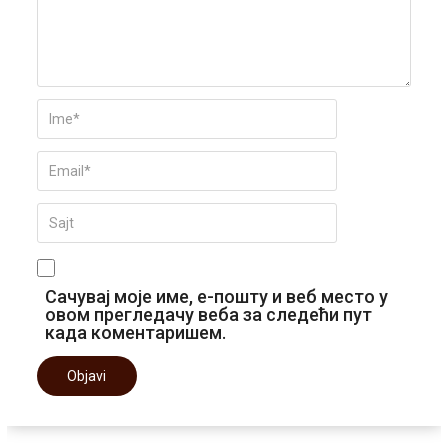
Сачувај моје име, е-пошту и веб место у
овом прегледачу веба за следећи пут
када коментаришем.