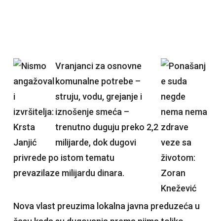
Vranjanci za osnovne
komunalne potrebe –
struju, vodu, grejanje i
iznošenje smeća –
trenutno duguju preko 2,2
milijarde, dok dugovi
privrede po istom tematu
prevazilaze milijardu dinara.
Nova vlast preuzima lokalna javna preduzeća u