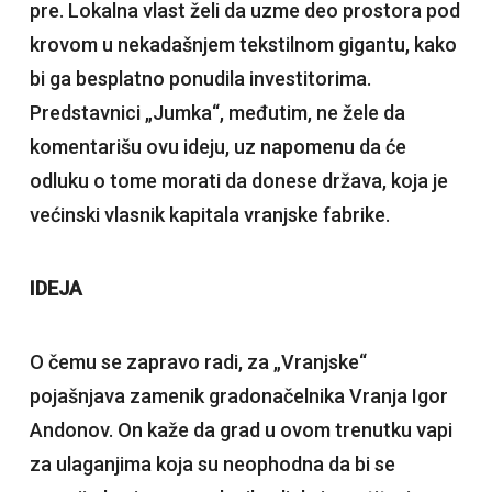
pre. Lokalna vlast želi da uzme deo prostora pod
krovom u nekadašnjem tekstilnom gigantu, kako
bi ga besplatno ponudila investitorima.
Predstavnici „Jumka“, međutim, ne žele da
komentarišu ovu ideju, uz napomenu da će
odluku o tome morati da donese država, koja je
većinski vlasnik kapitala vranjske fabrike.
IDEJA
O čemu se zapravo radi, za „Vranjske“
pojašnjava zamenik gradonačelnika Vranja Igor
Andonov. On kaže da grad u ovom trenutku vapi
za ulaganjima koja su neophodna da bi se