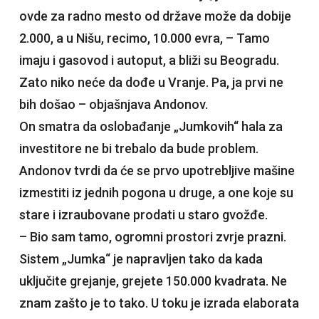
ovde za radno mesto od države može da dobije
2.000, a u Nišu, recimo, 10.000 evra, – Tamo
imaju i gasovod i autoput, a bliži su Beogradu.
Zato niko neće da dođe u Vranje. Pa, ja prvi ne
bih došao – objašnjava Andonov.
On smatra da oslobađanje „Jumkovih“ hala za
investitore ne bi trebalo da bude problem.
Andonov tvrdi da će se prvo upotrebljive mašine
izmestiti iz jednih pogona u druge, a one koje su
stare i izraubovane prodati u staro gvožđe.
– Bio sam tamo, ogromni prostori zvrje prazni.
Sistem „Jumka“ je napravljen tako da kada
uključite grejanje, grejete 150.000 kvadrata. Ne
znam zašto je to tako. U toku je izrada elaborata