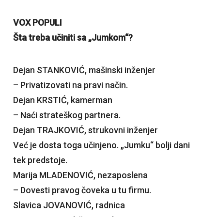
VOX POPULI
Šta treba učiniti sa „Jumkom“?
Dejan STANKOVIĆ, mašinski inženjer
– Privatizovati na pravi način.
Dejan KRSTIĆ, kamerman
– Naći strateškog partnera.
Dejan TRAJKOVIĆ, strukovni inženjer
Već je dosta toga učinjeno. „Jumku“ bolji dani
tek predstoje.
Marija MLADENOVIĆ, nezaposlena
– Dovesti pravog čoveka u tu firmu.
Slavica JOVANOVIĆ, radnica