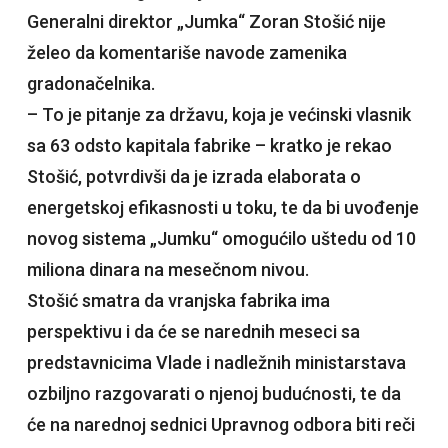
Generalni direktor „Jumka“ Zoran Stošić nije
želeo da komentariše navode zamenika
gradonačelnika.
– To je pitanje za državu, koja je većinski vlasnik
sa 63 odsto kapitala fabrike – kratko je rekao
Stošić, potvrdivši da je izrada elaborata o
energetskoj efikasnosti u toku, te da bi uvođenje
novog sistema „Jumku“ omogućilo uštedu od 10
miliona dinara na mesečnom nivou.
Stošić smatra da vranjska fabrika ima
perspektivu i da će se narednih meseci sa
predstavnicima Vlade i nadležnih ministarstava
ozbiljno razgovarati o njenoj budućnosti, te da
će na narednoj sednici Upravnog odbora biti reči