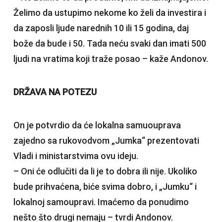
Želimo da ustupimo nekome ko želi da investira i
da zaposli ljude narednih 10 ili 15 godina, daj
bože da bude i 50. Tada neću svaki dan imati 500
ljudi na vratima koji traže posao – kaže Andonov.
DRŽAVA NA POTEZU
On je potvrdio da će lokalna samuouprava
zajedno sa rukovodvom „Jumka“ prezentovati
Vladi i ministarstvima ovu ideju.
– Oni će odlučiti da li je to dobra ili nije. Ukoliko
bude prihvaćena, biće svima dobro, i „Jumku“ i
lokalnoj samoupravi. Imaćemo da ponudimo
nešto što drugi nemaju – tvrdi Andonov.