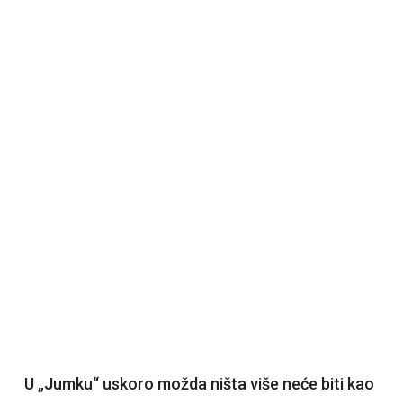
U „Jumku“ uskoro možda ništa više neće biti kao