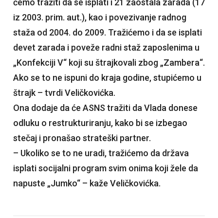
ćemo tražiti da se isplati i 21 zaostala zarada (17
iz 2003. prim. aut.), kao i povezivanje radnog
staža od 2004. do 2009. Tražićemo i da se isplati
devet zarada i poveže radni staž zaposlenima u
„Konfekciji V“ koji su štrajkovali zbog „Zambera“.
Ako se to ne ispuni do kraja godine, stupićemo u
štrajk – tvrdi Veličkovićka.
Ona dodaje da će ASNS tražiti da Vlada donese
odluku o restrukturiranju, kako bi se izbegao
stečaj i pronašao strateški partner.
– Ukoliko se to ne uradi, tražićemo da država
isplati socijalni program svim onima koji žele da
napuste „Jumko“ – kaže Veličkovićka.