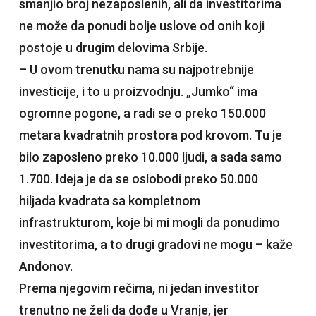
smanjio broj nezaposlenih, ali da investitorima
ne može da ponudi bolje uslove od onih koji
postoje u drugim delovima Srbije.
– U ovom trenutku nama su najpotrebnije
investicije, i to u proizvodnju. „Jumko“ ima
ogromne pogone, a radi se o preko 150.000
metara kvadratnih prostora pod krovom. Tu je
bilo zaposleno preko 10.000 ljudi, a sada samo
1.700. Ideja je da se oslobodi preko 50.000
hiljada kvadrata sa kompletnom
infrastrukturom, koje bi mi mogli da ponudimo
investitorima, a to drugi gradovi ne mogu – kaže
Andonov.
Prema njegovim rečima, ni jedan investitor
trenutno ne želi da dođe u Vranje, jer