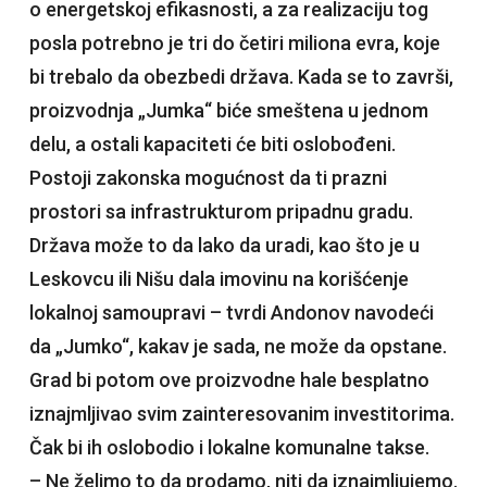
o energetskoj efikasnosti, a za realizaciju tog
posla potrebno je tri do četiri miliona evra, koje
bi trebalo da obezbedi država. Kada se to završi,
proizvodnja „Jumka“ biće smeštena u jednom
delu, a ostali kapaciteti će biti oslobođeni.
Postoji zakonska mogućnost da ti prazni
prostori sa infrastrukturom pripadnu gradu.
Država može to da lako da uradi, kao što je u
Leskovcu ili Nišu dala imovinu na korišćenje
lokalnoj samoupravi – tvrdi Andonov navodeći
da „Jumko“, kakav je sada, ne može da opstane.
Grad bi potom ove proizvodne hale besplatno
iznajmljivao svim zainteresovanim investitorima.
Čak bi ih oslobodio i lokalne komunalne takse.
– Ne želimo to da prodamo, niti da iznajmljujemo.