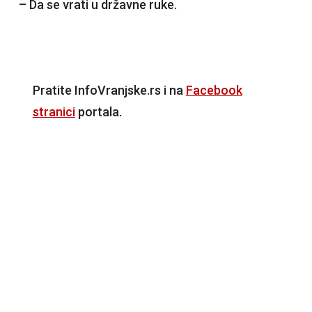
– Da se vrati u državne ruke.
Pratite InfoVranjske.rs i na
Facebook
stranici
portala.