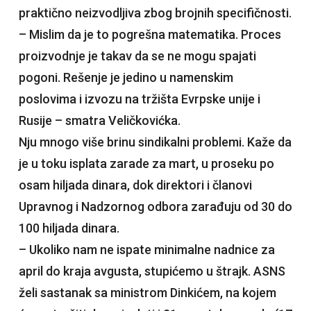
praktično neizvodljiva zbog brojnih specifičnosti.
– Mislim da je to pogrešna matematika. Proces
proizvodnje je takav da se ne mogu spajati
pogoni. Rešenje je jedino u namenskim
poslovima i izvozu na tržišta Evrpske unije i
Rusije – smatra Veličkovićka.
Nju mnogo više brinu sindikalni problemi. Kaže da
je u toku isplata zarade za mart, u proseku po
osam hiljada dinara, dok direktori i članovi
Upravnog i Nadzornog odbora zarađuju od 30 do
100 hiljada dinara.
– Ukoliko nam ne ispate minimalne nadnice za
april do kraja avgusta, stupićemo u štrajk. ASNS
želi sastanak sa ministrom Dinkićem, na kojem