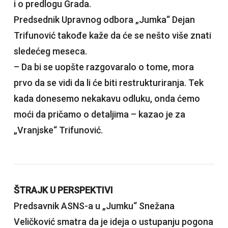
i o predlogu Grada.
Predsednik Upravnog odbora „Jumka“ Dejan
Trifunović takođe kaže da će se nešto više znati
sledećeg meseca.
– Da bi se uopšte razgovaralo o tome, mora
prvo da se vidi da li će biti restrukturiranja. Tek
kada donesemo nekakavu odluku, onda ćemo
moći da pričamo o detaljima – kazao je za
„Vranjske“ Trifunović.
ŠTRAJK U PERSPEKTIVI
Predsavnik ASNS-a u „Jumku“ Snežana
Veličković smatra da je ideja o ustupanju pogona