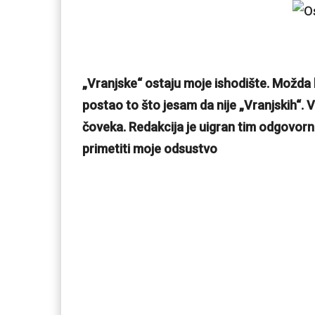
„Vranjske“ ostaju moje ishodište. Možda be
postao to što jesam da nije „Vranjskih“.
čoveka. Redakcija je uigran tim odgovorni
primetiti moje odsustvo