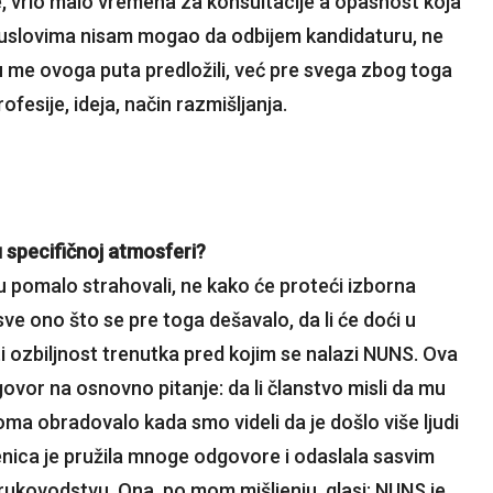
le, vrlo malo vremena za konsultacije a opasnost koja
uslovima nisam mogao da odbijem kandidaturu, ne
su me ovoga puta predložili, već pre svega zbog toga
fesije, ideja, način razmišljanja.
u specifičnoj atmosferi?
pomalo strahovali, ne kako će proteći izborna
sve ono što se pre toga dešavalo, da li će doći u
ti ozbiljnost trenutka pred kojim se nalazi NUNS. Ova
dgovor na osnovno pitanje: da li članstvo misli da mu
ma obradovalo kada smo videli da je došlo više ljudi
enica je pružila mnoge odgovore i odaslala sasvim
 rukovodstvu. Ona, po mom mišljenju, glasi: NUNS je