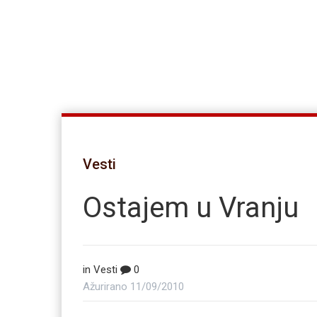
Vesti
Ostajem u Vranju
in
Vesti
0
Ažurirano
11/09/2010