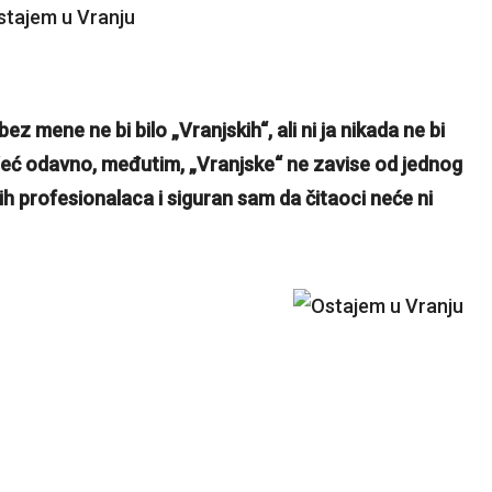
z mene ne bi bilo „Vranjskih“, ali ni ja nikada ne bi
 Već odavno, međutim, „Vranjske“ ne zavise od jednog
h profesionalaca i siguran sam da čitaoci neće ni