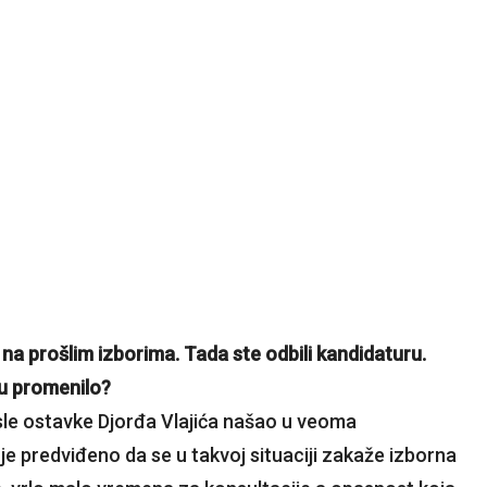
 na prošlim izborima. Tada ste odbili kandidaturu.
nu promenilo?
sle ostavke Djorđa Vlajića našao u veoma
je predviđeno da se u takvoj situaciji zakaže izborna