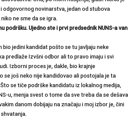
g i odgovornog novinarstva, jedan od stubova
 niko ne sme da se igra.
snu podršku. Ujedno ste i prvi predsednik NUNS-a van
bio jedini kandidat pošto se tu javljaju neke
predlaže Izvšni odbor ali to pravo imaju i svi
di. Izborni proces je, dakle, bio krajnje
se još neko nije kandidovao ali postojala je ta
Što se tiče podrške kandidatu iz lokalnog medija,
UNS-u, menja svest o tome da sve treba da se dešava
svakim danom dobijaju na značaju i moj izbor je, čini
 shvatanja.