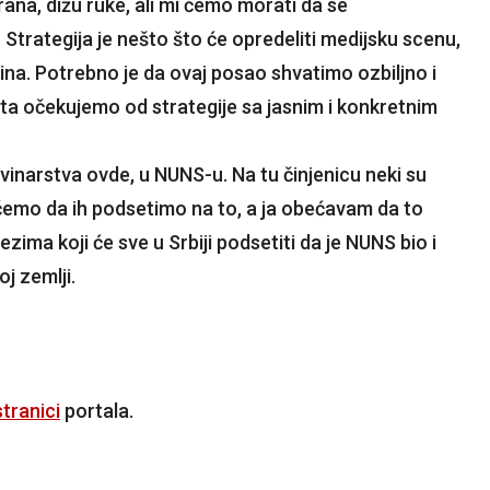
na, dižu ruke, ali mi ćemo morati da se
Strategija je nešto što će opredeliti medijsku scenu,
ina. Potrebno je da ovaj posao shvatimo ozbiljno i
a očekujemo od strategije sa jasnim i konkretnim
vinarstva ovde, u NUNS-u. Na tu činjenicu neki su
oraćemo da ih podsetimo na to, a ja obećavam da to
ima koji će sve u Srbiji podsetiti da je NUNS bio i
j zemlji.
tranici
portala.