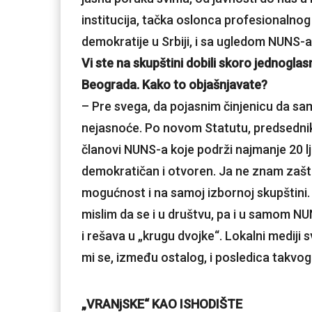
institucija, tačka oslonca profesionalno
demokratije u Srbiji, i sa ugledom NUNS-a
Vi ste na skupštini dobili skoro jednogla
Beograda. Kako to objašnjavate?
– Pre svega, da pojasnim činjenicu da sam 
nejasnoće. Po novom Statutu, predsednika 
članovi NUNS-a koje podrži najmanje 20 lju
demokratičan i otvoren. Ja ne znam zašto 
mogućnost i na samoj izbornoj skupštini. 
mislim da se i u društvu, pa i u samom N
i rešava u „krugu dvojke“. Lokalni mediji 
mi se, između ostalog, i posledica takvog
„VRANjSKE“ KAO ISHODIŠTE