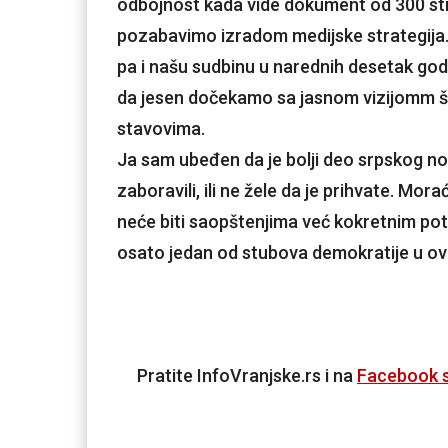
odbojnost kada vide dokument od 300 stra
pozabavimo izradom medijske strategija. 
pa i našu sudbinu u narednih desetak god
da jesen dočekamo sa jasnom vizijomm št
stavovima.
Ja sam ubeđen da je bolji deo srpskog no
zaboravili, ili ne žele da je prihvate. M
neće biti saopštenjima već kokretnim potez
osato jedan od stubova demokratije u ovo
Pratite InfoVranjske.rs i na
Facebook s