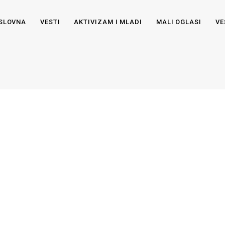
SLOVNA
VESTI
AKTIVIZAM I MLADI
MALI OGLASI
VE