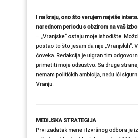
I na kraju, ono što verujem najviše inters
narednom periodu s obzirom na vaš izbo
– „Vranjske“ ostaju moje ishodište. Možda 
postao to što jesam da nije „Vranjskih“.
čoveka. Redakcija je uigran tim odgovorni
primetiti moje odsustvo. Sa druge stran
nemam političkih ambicija, neću ići sigu
Vranju.
MEDIJSKA STRATEGIJA
Prvi zadatak mene i Izvršnog odbora je iz