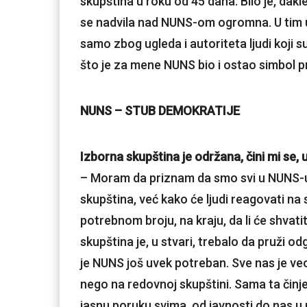
skupština u roku od 45 dana. Bilo je, dak
se nadvila nad NUNS-om ogromna. U tim 
samo zbog ugleda i autoriteta ljudi koji 
što je za mene NUNS bio i ostao simbol pro
NUNS – STUB DEMOKRATIJE
Izborna skupština je održana, čini mi se, 
– Moram da priznam da smo svi u NUNS-u 
skupština, već kako će ljudi reagovati na 
potrebnom broju, na kraju, da li će shvati
skupština je, u stvari, trebalo da pruži o
je NUNS još uvek potreban. Sve nas je veo
nego na redovnoj skupštini. Sama ta činj
jasnu poruku svima, od javnosti do nas u