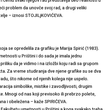
 pri čemu svaki njegov rad predstavlja deo realnosti u
eći problem da unovče svoj rad, a drugi veliki
telje – iznosi STOJILjKOVIĆEVA.
ja se opredelila za grafiku je Marija Spirić (1983).
metnosti u Prištini i do sada je imala jednu
iliku da je vidimo i na izložbi koju radi sa grupom
kta. Za vreme studiranja dve njene grafike su se dva
adu, što nikome od njenih kolega nije uspelo.
acija simbolike, mistike i zavodljivosti, drugim
ke. Mnogi od nas koji previsoko ili prebrzo polete,
ana i obeležena – kaže SPIRIĆEVA.
na Fakultetu umetnosti u Prištini a koga svakako treba