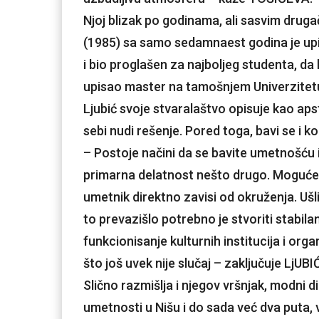
Njoj blizak po godinama, ali sasvim druga
(1985) sa samo sedamnaest godina je upis
i bio proglašen za najboljeg studenta, d
upisao master na tamošnjem Univerzitetu u
Ljubić svoje stvaralaštvo opisuje kao ap
sebi nudi rešenje. Pored toga, bavi se i 
– Postoje načini da se bavite umetnošću 
primarna delatnost nešto drugo. Moguće je ž
umetnik direktno zavisi od okruženja. Ušli 
to prevazišlo potrebno je stvoriti stabil
funkcionisanje kulturnih institucija i orga
što još uvek nije slučaj – zaključuje LjUBI
Slično razmišlja i njegov vršnjak, modni di
umetnosti u Nišu i do sada već dva puta