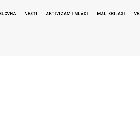
SLOVNA
VESTI
AKTIVIZAM I MLADI
MALI OGLASI
VE