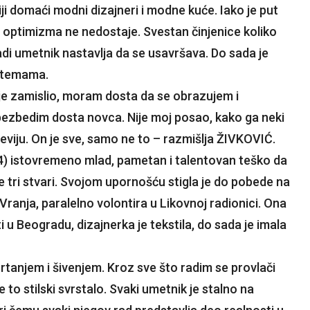
i domaći modni dizajneri i modne kuće. Iako je put
mu optimizma ne nedostaje. Svestan činjenice koliko
ladi umetnik nastavlja da se usavršava. Do sada je
im temama.
je zamislio, moram dosta da se obrazujem i
obezbedim dosta novca. Nije moj posao, kako ga neki
reviju. On je sve, samo ne to – razmišlja ŽIVKOVIĆ.
84) istovremeno mlad, pametan i talentovan teško da
 tri stvari. Svojom upornošću stigla je do pobede na
anja, paralelno volontira u Likovnoj radionici. Ona
 u Beogradu, dizajnerka je tekstila, do sada je imala
crtanjem i šivenjem. Kroz sve što radim se provlači
se to stilski svrstalo. Svaki umetnik je stalno na