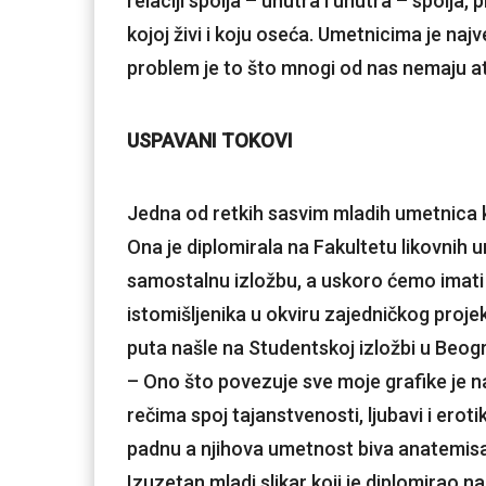
relaciji spolja – unutra i unutra – spolja,
kojoj živi i koju oseća. Umetnicima je najv
problem je to što mnogi od nas nemaju a
USPAVANI TOKOVI
Jedna od retkih sasvim mladih umetnica ko
Ona je diplomirala na Fakultetu likovnih u
samostalnu izložbu, a uskoro ćemo imati pr
istomišljenika u okviru zajedničkog proje
puta našle na Studentskoj izložbi u Beogr
– Ono što povezuje sve moje grafike je nar
rečima spoj tajanstvenosti, ljubavi i eroti
padnu a njihova umetnost biva anatemis
Izuzetan mladi slikar koji je diplomirao 