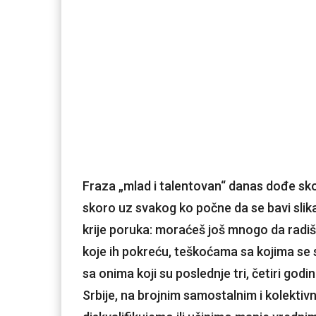
Fraza „mlad i talentovan“ danas dođe sk
skoro uz svakog ko počne da se bavi sli
krije poruka: moraćeš još mnogo da radiš
koje ih pokreću, teškoćama sa kojima se s
sa onima koji su poslednje tri, četiri godi
Srbije, na brojnim samostalnim i kolektiv