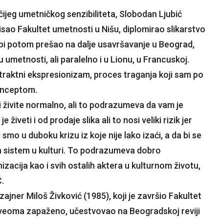
čijeg umetničkog senzibiliteta, Slobodan Ljubić
ao Fakultet umetnosti u Nišu, diplomirao slikarstvo
a bi potom prešao na dalje usavršavanje u Beograd,
metnosti, ali paralelno i u Lionu, u Francuskoj.
straktni ekspresionizam, proces traganja koji sam po
konceptom.
i živite normalno, ali to podrazumeva da vam je
iveti i od prodaje slika ali to nosi veliki rizik jer
smo u duboku krizu iz koje nije lako izaći, a da bi se
an sistem u kulturi. To podrazumeva dobro
nizacija kao i svih ostalih aktera u kulturnom životu,
Ć.
zajner Miloš Živković (1985), koji je završio Fakultet
, veoma zapaženo, učestvovao na Beogradskoj reviji