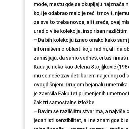
mode, mestu gde se okupljaju najznačajnij
koji je odabrao malo je reći trnovit, nje
za sve to treba novca, ali i sreće, ovaj m
uradio više kolekcija, inspirisan različit
– Da bih kolekciju izneo onako kako sam 
informišem o oblasti koju radim, al i da 
zamišljaju, da samo sedneš, crtaš i imaš 
Kada je neko kao Jelena Stojiljković (19
mu se neće zavideti barem na jednoj od te
ovogdišnjem, Drugom bejanalu umetnika Vr
je završila Fakultet primenjenih umetnosti
čak tri samostalne izložbe.
– Bavim se različiitm stvarima, a najviše 
jedan isti senzibilitet, ali ne znam gde bi 