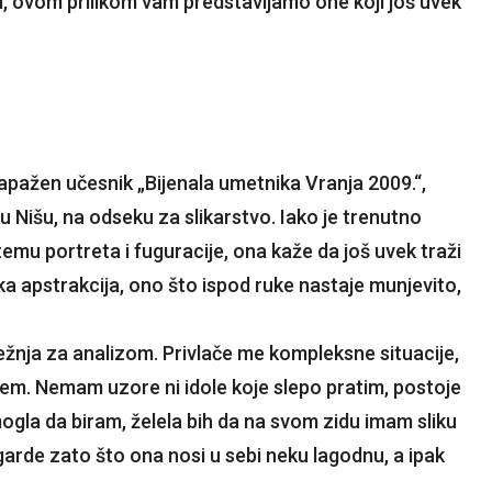
im, ovom prilikom vam predstavljamo one koji još uvek
zapažen učesnik „Bijenala umetnika Vranja 2009.“,
u Nišu, na odseku za slikarstvo. Iako je trenutno
temu portreta i fuguracije, ona kaže da još uvek traži
rska apstrakcija, ono što ispod ruke nastaje munjevito,
ežnja za analizom. Privlače me kompleksne situacije,
em. Nemam uzore ni idole koje slepo pratim, postoje
gla da biram, želela bih da na svom zidu imam sliku
arde zato što ona nosi u sebi neku lagodnu, a ipak