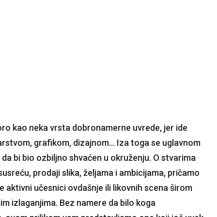
oro kao neka vrsta dobronamerne uvrede, jer ide
karstvom, grafikom, dizajnom… Iza toga se uglavnom
 da bi bio ozbiljno shvaćen u okruženju. O stvarima
usreću, prodaji slika, željama i ambicijama, pričamo
ne aktivni učesnici ovdašnje ili likovnih scena širom
nim izlaganjima. Bez namere da bilo koga