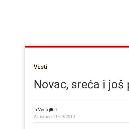
Vesti
Novac, sreća i još
in
Vesti
0
Ažurirano
11/09/2010