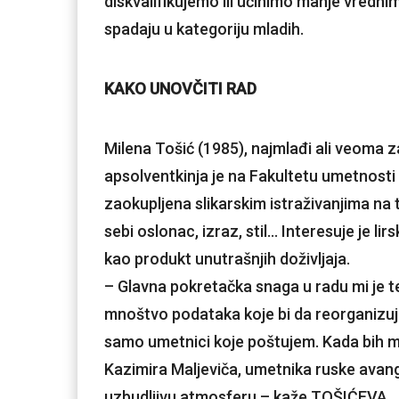
diskvalifikujemo ili učinimo manje vredn
spadaju u kategoriju mladih.
KAKO UNOVČITI RAD
Milena Tošić (1985), najmlađi ali veoma 
apsolventkinja je na Fakultetu umetnosti 
zaokupljena slikarskim istraživanjima na 
sebi oslonac, izraz, stil… Interesuje je li
kao produkt unutrašnjih doživljaja.
– Glavna pokretačka snaga u radu mi je t
mnoštvo podataka koje bi da reorganizuj
samo umetnici koje poštujem. Kada bih mo
Kazimira Maljeviča, umetnika ruske avang
uzbudljivu atmosferu – kaže TOŠIĆEVA.