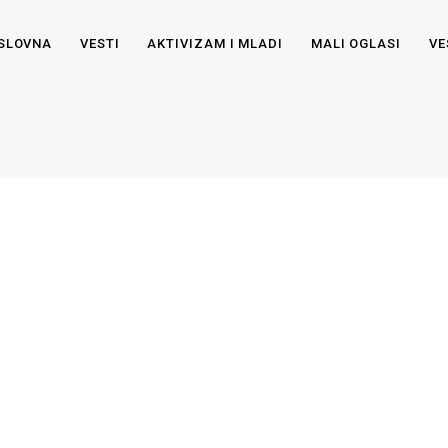
SLOVNA
VESTI
AKTIVIZAM I MLADI
MALI OGLASI
VE