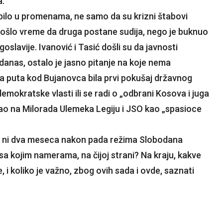
a.
 bilo u promenama, ne samo da su krizni štabovi
došlo vreme da druga postane sudija, nego je buknuo
ugoslavije. Ivanović i Tasić došli su da javnosti
o danas, ostalo je jasno pitanje na koje nema
ada puta kod Bujanovca bila prvi pokušaj državnog
emokratske vlasti ili se radi o „odbrani Kosova i juga
unao na Milorada Ulemeka Legiju i JSO kao „spasioce
., ni dva meseca nakon pada režima Slobodana
 sa kojim namerama, na čijoj strani? Na kraju, kakve
 i koliko je važno, zbog ovih sada i ovde, saznati