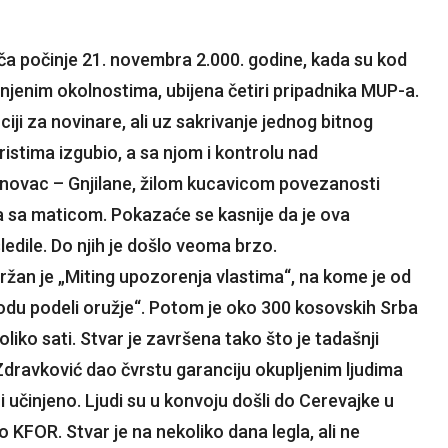
iča počinje 21. novembra 2.000. godine, kada su kod
njenim okolnostima, ubijena četiri pripadnika MUP-a.
ji za novinare, ali uz sakrivanje jednog bitnog
ristima izgubio, a sa njom i kontrolu nad
anovac – Gnjilane, žilom kucavicom povezanosti
 sa maticom. Pokazaće se kasnije da je ova
ledile. Do njih je došlo veoma brzo.
žan je „Miting upozorenja vlastima“, na kome je od
odu podeli oružje“. Potom je oko 300 kosovskih Srba
oliko sati. Stvar je završena tako što je tadašnji
Zdravković dao čvrstu garanciju okupljenim ljudima
 i učinjeno. Ljudi su u konvoju došli do Cerevajke u
o KFOR. Stvar je na nekoliko dana legla, ali ne