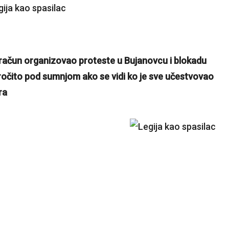
iji račun organizovao proteste u Bujanovcu i blokadu
ročito pod sumnjom ako se vidi ko je sve učestvovao
ra