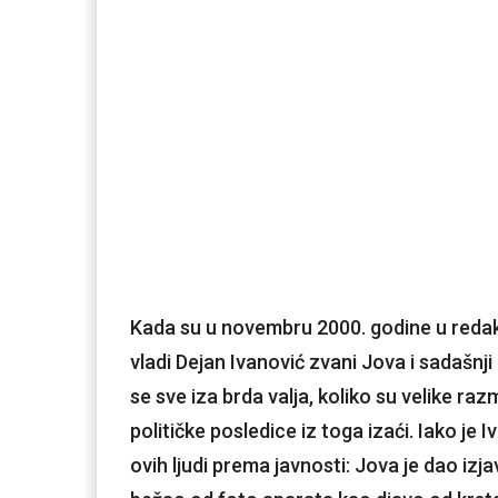
Kada su u novembru 2000. godine u redakci
vladi Dejan Ivanović zvani Jova i sadašnji 
se sve iza brda valja, koliko su velike r
političke posledice iz toga izaći. Iako je 
ovih ljudi prema javnosti: Jova je dao iz