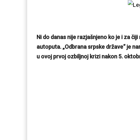
Ni do danas nije razjašnjeno ko je i za č
autoputa. „Odbrana srpske države“ je na
u ovoj prvoj ozbiljnoj krizi nakon 5. oktob