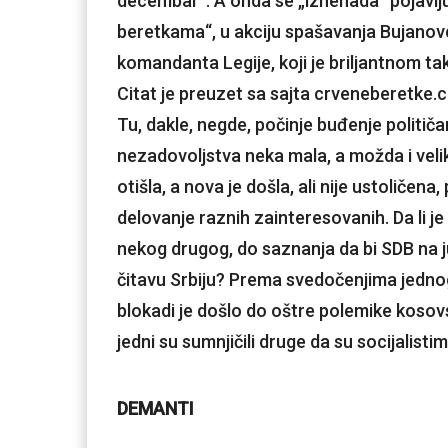
decembar“. A onda se „iznenada“ pojavlju
beretkama“, u akciju spašavanja Bujanov
komandanta Legije, koji je briljantnom ta
Citat je preuzet sa sajta crveneberetke.
Tu, dakle, negde, počinje buđenje politič
nezadovoljstva neka mala, a možda i velika,
otišla, a nova je došla, ali nije ustoliče
delovanje raznih zainteresovanih. Da li j
nekog drugog, do saznanja da bi SDB na j
čitavu Srbiju? Prema svedočenjima jednog 
blokadi je došlo do oštre polemike kosov
jedni su sumnjičili druge da su socijalis
DEMANTI