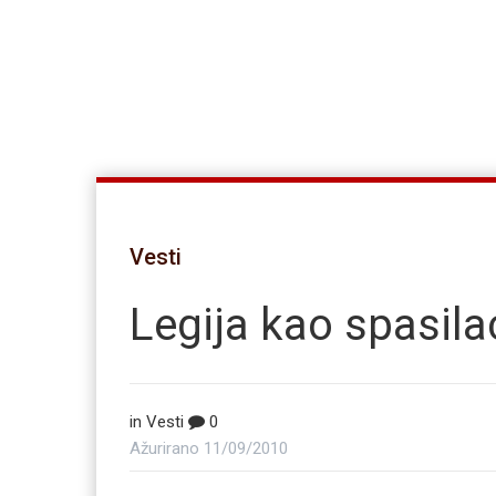
Vesti
Legija kao spasila
in
Vesti
0
Ažurirano
11/09/2010