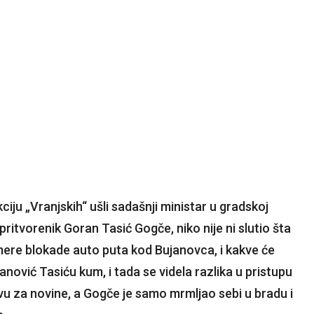
ju „Vranjskih“ ušli sadašnji ministar u gradskoj
pritvorenik Goran Tasić Gogče, niko nije ni slutio šta
azmere blokade auto puta kod Bujanovca, i kakve će
Ivanović Tasiću kum, i tada se videla razlika u pristupu
javu za novine, a Gogče je samo mrmljao sebi u bradu i