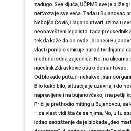
zadugo. Sve ključa, UČPMB sve je bliže gr
nervoza je sve veća. Tada u Bujanovac pr
Nebojša Čović, i lagano stvari uzima u svo
neobavešteni legalista, tada predsednik 
tek da kaže da on ovde „braneći Bujanovac
vlasti pomalo smiruje narod tvrdnjama da 
međunarodna zajednica. No, na ulicama se 
načelnik Zdravković oštro demantovao.
Od blokade puta, ili nekakve „samoorgani
Bilo kako bilo, situacija je uzavrla, i do 
napravljene i na bujanovčakoj i na petlji
Priči je prethodio miting u Bujanovcu, sa 
– da vlast vidi šta će sa njima. No, u tu 
izdao saopštenje da je blokada „deo mar