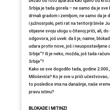
bežao od foto aparata kao djavo od krst
Srbija je tada gorela – ne samo da je sve
drmali gradom i zemljom, ne samo da je 
i južnosrpski, peti rat na teritoriji bivše J
objasne svoju ulogu u čitavoj priči, ali, d
odgovora, još uvek: da li je, naime, blok
udara protiv nove, još i neuspostavljene d
Srbije“? Ili je neko, možda, još tada rač
Srbije“?
Kako se sve dogodilo tada, godine 2.000
Miloševića? Ko je sve u priči učestvovao,
to posledice ima na današnje, naše vreme,
pravu istinu?
BLOKADE I MITINZI