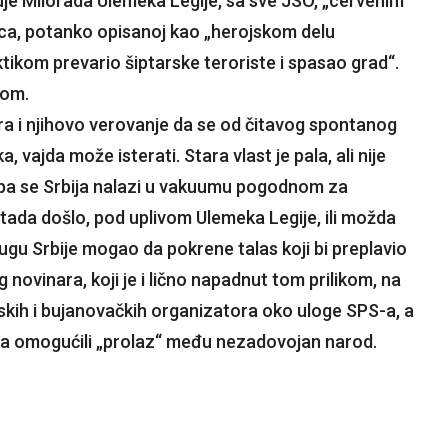
je Milorada Ulemeka Legije, sa sve JSO, „cervenim
ca, potanko opisanoj kao „herojskom delu
ktikom prevario šiptarske teroriste i spasao grad“.
com.
ara i njihovo verovanje da se od čitavog spontanog
 vajda može isterati. Stara vlast je pala, ali nije
na, pa se Srbija nalazi u vakuumu pogodnom za
e tada došlo, pod uplivom Ulemeka Legije, ili možda
ugu Srbije mogao da pokrene talas koji bi preplavio
novinara, koji je i lično napadnut tom prilikom, na
skih i bujanovačkih organizatora oko uloge SPS-a, a
tima omogućili „prolaz“ među nezadovojan narod.