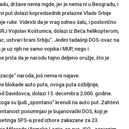
adu, države nema nigde, jer je nema ni u Beogradu, i
vi put dolazi kopredsednik prelazne Vlade Srbije
je ruke. Videvši da je vrag odneo šalu, i poslovično
SRJ Vojislav Koštunica, dolazi iz Beča helikopterom,
, ustvari brani Srbiju“. Jedini tadašnji DOS-ovac na
je uz njih ne samo vojska i MUP, nego i
priča da je narodu tajno deljeno oružje, što je
zacije“ naroda, još nema ni najave.
nove blokade auto puta, ovoga puta ozbiljnije,
 kod Davidovca, dolazi 13. decembra 2.000. godine.
koga su ljudi „spontano“ krenuli na auto put. Zahtevi
spontanost posumnjao je bujanovački DOS, koji je
ketinga SPS-a pred izbore zakazane za 23.