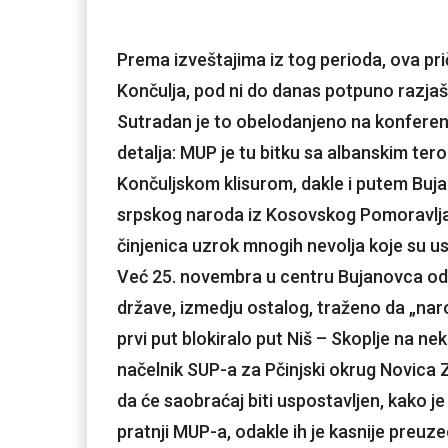
Prema izveštajima iz tog perioda, ova pr
Končulja, pod ni do danas potpuno razjaš
Sutradan je to obelodanjeno na konferenci
detalja: MUP je tu bitku sa albanskim tero
Končuljskom klisurom, dakle i putem Buj
srpskog naroda iz Kosovskog Pomoravlja
činjenica uzrok mnogih nevolja koje su us
Već 25. novembra u centru Bujanovca odr
države, izmedju ostalog, traženo da „nar
prvi put blokiralo put Niš – Skoplje na nek
načelnik SUP-a za Pčinjski okrug Novica 
da će saobraćaj biti uspostavljen, kako je
pratnji MUP-a, odakle ih je kasnije preuze