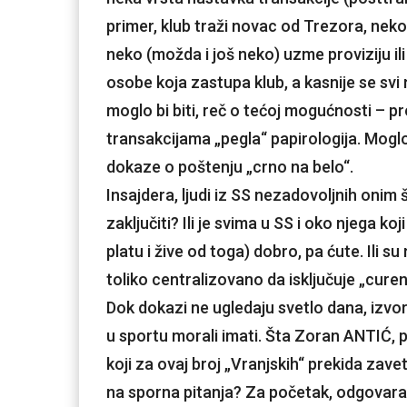
primer, klub traži novac od Trezora, neko
neko (možda i još neko) uzme proviziju il
osobe koja zastupa klub, a kasnije se svi n
moglo bi biti, reč o tećoj mogućnosti – p
transakcijama „pegla“ papirologija. Mogl
dokaze o poštenju „crno na belo“.
Insajdera, ljudi iz SS nezadovoljnih onim
zaključiti? Ili je svima u SS i oko njega k
platu i žive od toga) dobro, pa ćute. Ili su
toliko centralizovano da isključuje „curen
Dok dokazi ne ugledaju svetlo dana, izvor 
u sportu morali imati. Šta Zoran ANTIĆ, pr
koji za ovaj broj „Vranjskih“ prekida zav
na sporna pitanja? Za početak, odgovara 