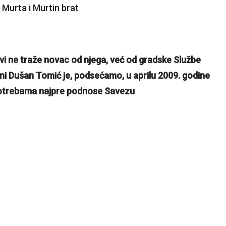
vi ne traže novac od njega, već od gradske Službe
ni Dušan Tomić je, podsećamo, u aprilu 2009. godine
m potrebama najpre podnose Savezu