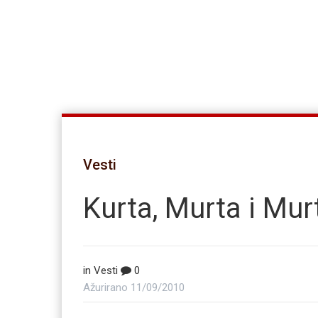
Vesti
Kurta, Murta i Mur
in
Vesti
0
Ažurirano
11/09/2010