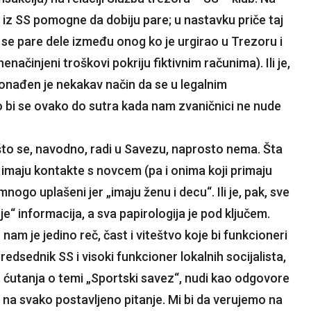
 iz SS pomogne da dobiju pare; u nastavku priče taj
i se pare dele između onog ko je urgirao u Trezoru i
enačinjeni troškovi pokriju fiktivnim računima). Ili je,
ronađen je nekakav način da se u legalnim
o bi se ovako do sutra kada nam zvaničnici ne nude
 što se, navodno, radi u Savezu, naprosto nema. Šta
oji imaju kontakte s novcem (pa i onima koji primaju
 mnogo uplašeni jer „imaju ženu i decu“. Ili je, pak, sve
je“ informacija, a sva papirologija je pod ključem.
nam je jedino reč, čast i viteštvo koje bi funkcioneri
edsednik SS i visoki funkcioner lokalnih socijalista,
et ćutanja o temi „Sportski savez“, nudi kao odgovore
na svako postavljeno pitanje. Mi bi da verujemo na