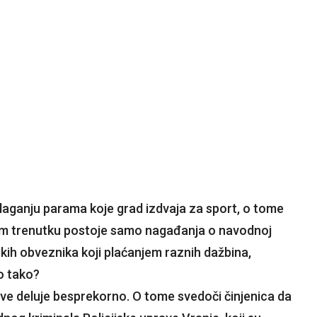
olaganju parama koje grad izdvaja za sport, o tome
om trenutku postoje samo nagađanja o navodnoj
eskih obveznika koji plaćanjem raznih dažbina,
o tako?
ve deluje besprekorno. O tome svedoči činjenica da