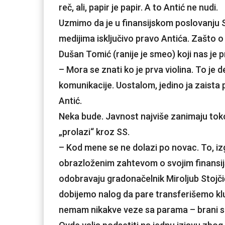
reč, ali, papir je papir. A to Antić ne nudi.
Uzmimo da je u finansijskom poslovanju S
medijima isključivo pravo Antića. Zašto o
Dušan Tomić (ranije je smeo) koji nas je 
– Mora se znati ko je prva violina. To je 
komunikacije. Uostalom, jedino ja zaista
Antić.
Neka bude. Javnost najviše zanimaju toko
„prolazi“ kroz SS.
– Kod mene se ne dolazi po novac. To, iz
obrazloženim zahtevom o svojim finansij
odobravaju gradonačelnik Miroljub Stojč
dobijemo nalog da pare transferišemo klub
nemam nikakve veze sa parama – brani se