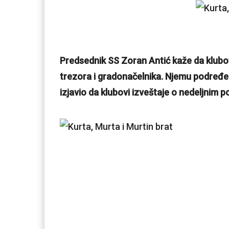
Predsednik SS Zoran Antić kaže da klubo
trezora i gradonačelnika. Njemu podređe
izjavio da klubovi izveštaje o nedeljni