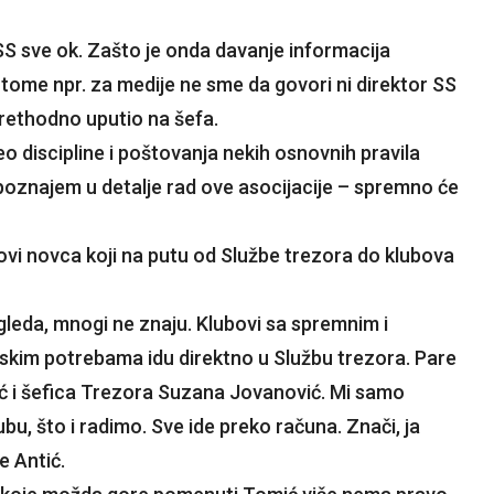
S sve ok. Zašto je onda davanje informacija
 tome npr. za medije ne sme da govori ni direktor SS
prethodno uputio na šefa.
deo discipline i poštovanja nekih osnovnih pravila
 poznajem u detalje rad ove asocijacije – spremno će
vi novca koji na putu od Službe trezora do klubova
gleda, mnogi ne znaju. Klubovi sa spremnim i
skim potrebama idu direktno u Službu trezora. Pare
ić i šefica Trezora Suzana Jovanović. Mi samo
u, što i radimo. Sve ide preko računa. Znači, ja
 Antić.