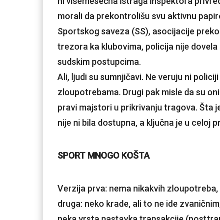
ni višemesečna istraga inspektora privred
morali da prekontrolišu svu aktivnu papir
Sportskog saveza (SS), asocijacije preko
trezora ka klubovima, policija nije dovela 
sudskim postupcima.
Ali, ljudi su sumnjičavi. Ne veruju ni polic
zloupotrebama. Drugi pak misle da su oni
pravi majstori u prikrivanju tragova. Šta 
nije ni bila dostupna, a ključna je u celoj pr
SPORT MNOGO KOŠTA
Verzija prva: nema nikakvih zloupotreba, 
druga: neko krade, ali to ne ide zvaničnim
neka vrsta nastavka transakcije (posttran