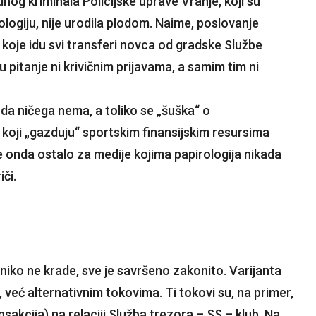
nog kriminala Policijske uprave Vranje, koji su
ologiju, nije urodila plodom. Naime, poslovanje
 koje idu svi transferi novca od gradske Službe
u pitanje ni krivičnim prijavama, a samim tim ni
iji da ničega nema, a toliko se „šuška“ o
 koji „gazduju“ sportskim finansijskim resursima
je onda ostalo za medije kojima papirologija nikada
iči.
niko ne krade, sve je savršeno zakonito. Varijanta
, već alternativnim tokovima. Ti tokovi su, na primer,
sakcija) na relaciji Služba trezora – SS – klub. Na