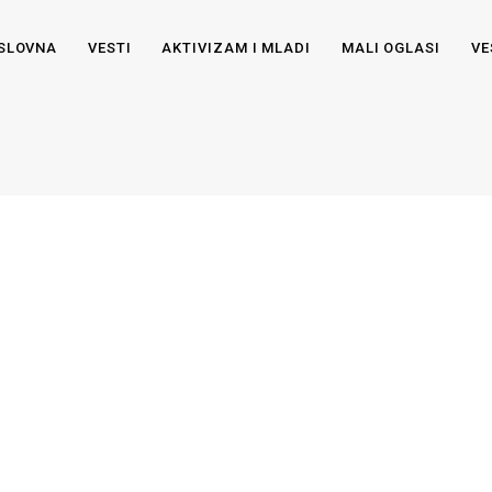
SLOVNA
VESTI
AKTIVIZAM I MLADI
MALI OGLASI
VE