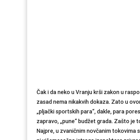
Čak i da neko u Vranju krši zakon u rasp
zasad nema nikakvih dokaza. Zato u ov
„pljački sportskih para“, dakle, para por
zapravo, „pune“ budžet grada. Zašto je t
Najpre, u zvaničnim novčanim tokovima s