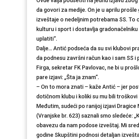
Ovde valja podsetiti na jednu izjavu zb
da govori za medije. On je u aprilu prošle
izveštaje o nedeljnim potrebama SS. To 
kulturu i sport i dostavlja gradonačelniku
uplatiti“.
Dalje… Antić podseća da su svi klubovi pra
da podnesu završni račun kao i sam SS i p
Firga, sekretar FK Pavlovac, ne bi u proš
pare izjavi: „Šta ja znam“.
– On to mora znati – kaže Antić – jer pos
dotičnom klubu i koliki su mu bili troškovi 
Međutim, sudeći po ranijoj izjavi Dragice 
(Vranjske br. 623) saznali smo sledeće: „
obavezu da nam podose izveštaj. Mi sred
godine Skupštini podnosi detaljan izvešt