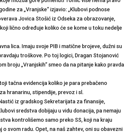
og koje možda gore pomenuti Tomić više nema pravo
 godine za „Vranjske“ izjavio: „Klubovi podnose
overava Jovica Stošić iz Odseka za obrazovanje,
 koji lično određuje koliko će se kome u toku nedelje
vna lica. Imaju svoje PIB i matične brojeve, dužni su
ravdaju troškove. Po toj logici, Dragan Stojanović
lom broju „Vranjskih“ smeo da na pitanje kako pravda
toji tačna evidencija koliko je para prebačeno
za hranarinu, stipendije, prevoz i sl.
Nastić iz gradskog Sekretarijata za finansije,
Klubovi sredstva dobijaju u vidu donacija, pa nemaju
stva kontrolišemo samo preko SS, koji na kraju
aj o svom radu. Opet, na naš zahtev, oni su obavezni