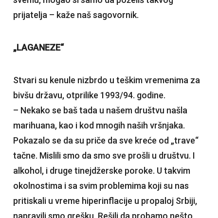
prijatelja – kaže naš sagovornik.
„LAGANEZE“
Stvari su kenule nizbrdo u teškim vremenima za
bivšu državu, otprilike 1993/94. godine.
– Nekako se baš tada u našem društvu našla
marihuana, kao i kod mnogih naših vršnjaka.
Pokazalo se da su priče da sve kreće od „trave“
tačne. Mislili smo da smo sve prošli u društvu. I
alkohol, i druge tinejdžerske poroke. U takvim
okolnostima i sa svim problemima koji su nas
pritiskali u vreme hiperinflacije u propaloj Srbiji,
napravili smo grešku. Rešili da probamo nešto