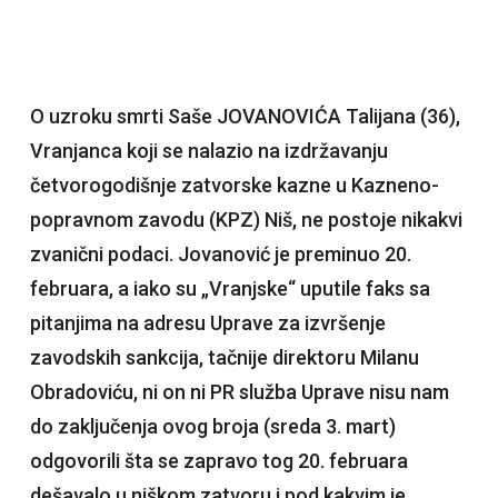
O uzroku smrti Saše JOVANOVIĆA Talijana (36),
Vranjanca koji se nalazio na izdržavanju
četvorogodišnje zatvorske kazne u Kazneno-
popravnom zavodu (KPZ) Niš, ne postoje nikakvi
zvanični podaci. Jovanović je preminuo 20.
februara, a iako su „Vranjske“ uputile faks sa
pitanjima na adresu Uprave za izvršenje
zavodskih sankcija, tačnije direktoru Milanu
Obradoviću, ni on ni PR služba Uprave nisu nam
do zaključenja ovog broja (sreda 3. mart)
odgovorili šta se zapravo tog 20. februara
dešavalo u niškom zatvoru i pod kakvim je