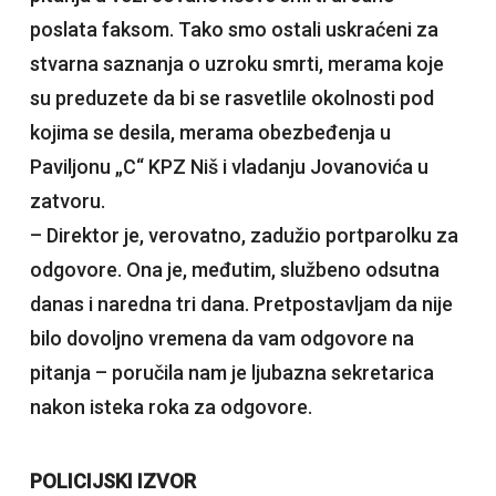
poslata faksom. Tako smo ostali uskraćeni za
stvarna saznanja o uzroku smrti, merama koje
su preduzete da bi se rasvetlile okolnosti pod
kojima se desila, merama obezbeđenja u
Paviljonu „C“ KPZ Niš i vladanju Jovanovića u
zatvoru.
– Direktor je, verovatno, zadužio portparolku za
odgovore. Ona je, međutim, službeno odsutna
danas i naredna tri dana. Pretpostavljam da nije
bilo dovoljno vremena da vam odgovore na
pitanja – poručila nam je ljubazna sekretarica
nakon isteka roka za odgovore.
POLICIJSKI IZVOR