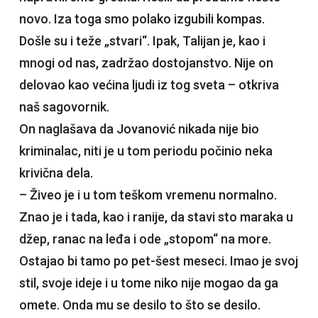
novo. Iza toga smo polako izgubili kompas.
Došle su i teže „stvari“. Ipak, Talijan je, kao i
mnogi od nas, zadržao dostojanstvo. Nije on
delovao kao većina ljudi iz tog sveta – otkriva
naš sagovornik.
On naglašava da Jovanović nikada nije bio
kriminalac, niti je u tom periodu počinio neka
krivična dela.
– Živeo je i u tom teškom vremenu normalno.
Znao je i tada, kao i ranije, da stavi sto maraka u
džep, ranac na leđa i ode „stopom“ na more.
Ostajao bi tamo po pet-šest meseci. Imao je svoj
stil, svoje ideje i u tome niko nije mogao da ga
omete. Onda mu se desilo to što se desilo.