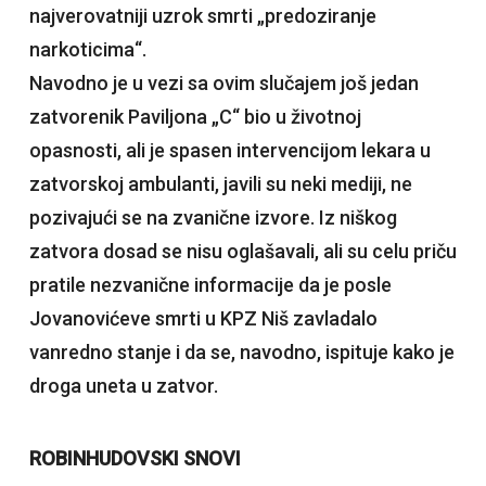
najverovatniji uzrok smrti „predoziranje
narkoticima“.
Navodno je u vezi sa ovim slučajem još jedan
zatvorenik Paviljona „C“ bio u životnoj
opasnosti, ali je spasen intervencijom lekara u
zatvorskoj ambulanti, javili su neki mediji, ne
pozivajući se na zvanične izvore. Iz niškog
zatvora dosad se nisu oglašavali, ali su celu priču
pratile nezvanične informacije da je posle
Jovanovićeve smrti u KPZ Niš zavladalo
vanredno stanje i da se, navodno, ispituje kako je
droga uneta u zatvor.
ROBINHUDOVSKI SNOVI