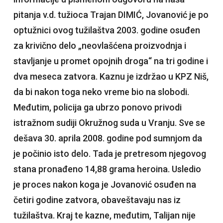
pitanja v.d. tužioca Trajan DIMIĆ, Jovanović je po
optužnici ovog tužilaštva 2003. godine osuđen
za krivično delo „neovlašćena proizvodnja i
stavljanje u promet opojnih droga“ na tri godine i
dva meseca zatvora. Kaznu je izdržao u KPZ Niš,
da bi nakon toga neko vreme bio na slobodi.
Međutim, policija ga ubrzo ponovo privodi
istražnom sudiji Okružnog suda u Vranju. Sve se
dešava 30. aprila 2008. godine pod sumnjom da
je počinio isto delo. Tada je pretresom njegovog
stana pronađeno 14,88 grama heroina. Usledio
je proces nakon koga je Jovanović osuđen na
četiri godine zatvora, obaveštavaju nas iz
tužilaštva. Kraj te kazne, međutim, Talijan nije