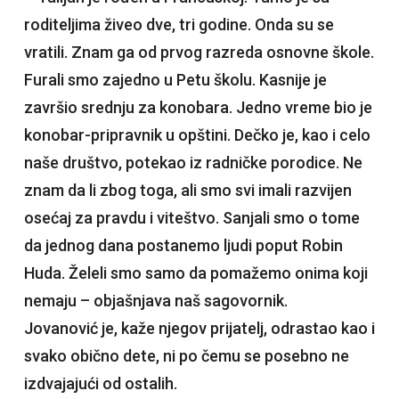
roditeljima živeo dve, tri godine. Onda su se
vratili. Znam ga od prvog razreda osnovne škole.
Furali smo zajedno u Petu školu. Kasnije je
završio srednju za konobara. Jedno vreme bio je
konobar-pripravnik u opštini. Dečko je, kao i celo
naše društvo, potekao iz radničke porodice. Ne
znam da li zbog toga, ali smo svi imali razvijen
osećaj za pravdu i viteštvo. Sanjali smo o tome
da jednog dana postanemo ljudi poput Robin
Huda. Želeli smo samo da pomažemo onima koji
nemaju – objašnjava naš sagovornik.
Jovanović je, kaže njegov prijatelj, odrastao kao i
svako obično dete, ni po čemu se posebno ne
izdvajajući od ostalih.