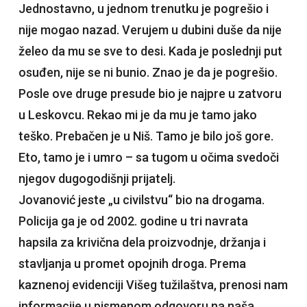
Jednostavno, u jednom trenutku je pogrešio i
nije mogao nazad. Verujem u dubini duše da nije
želeo da mu se sve to desi. Kada je poslednji put
osuđen, nije se ni bunio. Znao je da je pogrešio.
Posle ove druge presude bio je najpre u zatvoru
u Leskovcu. Rekao mi je da mu je tamo jako
teško. Prebačen je u Niš. Tamo je bilo još gore.
Eto, tamo je i umro – sa tugom u očima svedoči
njegov dugogodišnji prijatelj.
Jovanović jeste „u civilstvu“ bio na drogama.
Policija ga je od 2002. godine u tri navrata
hapsila za krivična dela proizvodnje, držanja i
stavljanja u promet opojnih droga. Prema
kaznenoj evidenciji Višeg tužilaštva, prenosi nam
informacije u pismenom odgovoru na naša