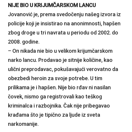
NIJE BIO U KRIJUMČARSKOM LANCU
Jovanović je, prema svedočenju našeg izvora iz
policije koji je insistirao na anonimnosti, hapšen
zbog droge u tri navrata u periodu od 2002. do
2008. godine.
– On nikada nie bio u velikom krijumčarskom
narko lancu. Prodavao je sitnije količine, kao
ulični preprodavac, pokušavajući verovatno da
obezbedi heroin za svoje potrebe. U tim
prilikama je i hapšen. Nije bio rđav ni nasilan
čovek, nismo ga registrovali kao teškog
kriminalca i razbojnika. Čak nije pribegavao
krađama što je tipično za ljude iz sveta
narkomanije.