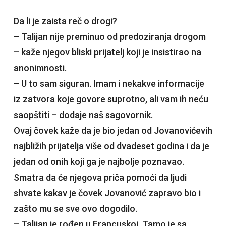
Da li je zaista reč o drogi?
– Talijan nije preminuo od predoziranja drogom
– kaže njegov bliski prijatelj koji je insistirao na
anonimnosti.
– U to sam siguran. Imam i nekakve informacije
iz zatvora koje govore suprotno, ali vam ih neću
saopštiti – dodaje naš sagovornik.
Ovaj čovek kaže da je bio jedan od Jovanovićevih
najbližih prijatelja više od dvadeset godina i da je
jedan od onih koji ga je najbolje poznavao.
Smatra da će njegova priča pomoći da ljudi
shvate kakav je čovek Jovanović zapravo bio i
zašto mu se sve ovo dogodilo.
– Talijan je rođen u Francuskoj. Tamo je sa