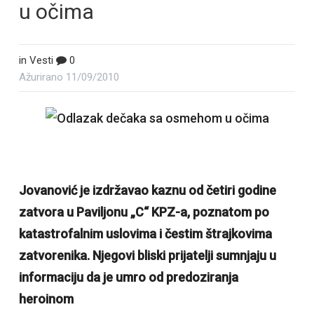
u očima
in
Vesti
0
Ažurirano
11/09/2010
Jovanović je izdržavao kaznu od četiri godine
zatvora u Paviljonu „C“ KPZ-a, poznatom po
katastrofalnim uslovima i čestim štrajkovima
zatvorenika. Njegovi bliski prijatelji sumnjaju u
informaciju da je umro od predoziranja
heroinom