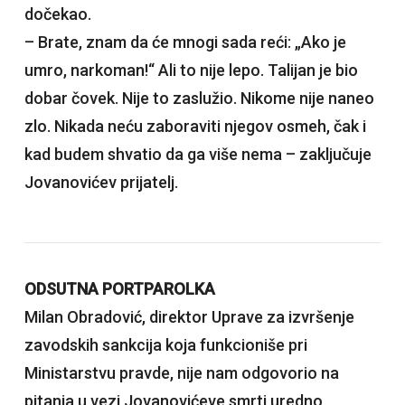
dočekao.
– Brate, znam da će mnogi sada reći: „Ako je
umro, narkoman!“ Ali to nije lepo. Talijan je bio
dobar čovek. Nije to zaslužio. Nikome nije naneo
zlo. Nikada neću zaboraviti njegov osmeh, čak i
kad budem shvatio da ga više nema – zaključuje
Jovanovićev prijatelj.
ODSUTNA PORTPAROLKA
Milan Obradović, direktor Uprave za izvršenje
zavodskih sankcija koja funkcioniše pri
Ministarstvu pravde, nije nam odgovorio na
pitanja u vezi Jovanovićeve smrti uredno