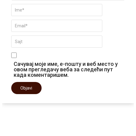
Сачувај моје име, е-пошту и веб место у
овом прегледачу веба за следећи пут
када коментаришем.