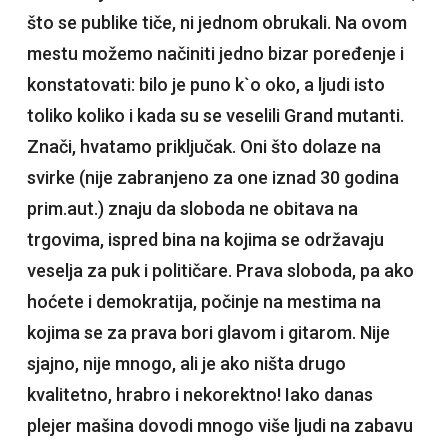
što se publike tiče, ni jednom obrukali. Na ovom
mestu možemo načiniti jedno bizar poređenje i
konstatovati: bilo je puno k`o oko, a ljudi isto
toliko koliko i kada su se veselili Grand mutanti.
Znači, hvatamo priključak. Oni što dolaze na
svirke (nije zabranjeno za one iznad 30 godina
prim.aut.) znaju da sloboda ne obitava na
trgovima, ispred bina na kojima se održavaju
veselja za puk i političare. Prava sloboda, pa ako
hoćete i demokratija, počinje na mestima na
kojima se za prava bori glavom i gitarom. Nije
sjajno, nije mnogo, ali je ako ništa drugo
kvalitetno, hrabro i nekorektno! Iako danas
plejer mašina dovodi mnogo više ljudi na zabavu