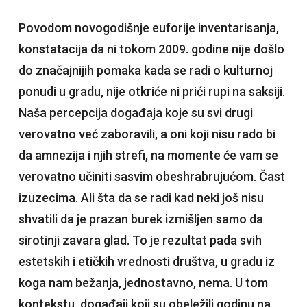
Povodom novogodišnje euforije inventarisanja,
konstatacija da ni tokom 2009. godine nije došlo
do značajnijih pomaka kada se radi o kulturnoj
ponudi u gradu, nije otkriće ni prići rupi na saksiji.
Naša percepcija događaja koje su svi drugi
verovatno već zaboravili, a oni koji nisu rado bi
da amnezija i njih strefi, na momente će vam se
verovatno učiniti sasvim obeshrabrujućom. Čast
izuzecima. Ali šta da se radi kad neki još nisu
shvatili da je prazan burek izmišljen samo da
sirotinji zavara glad. To je rezultat pada svih
estetskih i etičkih vrednosti društva, u gradu iz
koga nam bežanja, jednostavno, nema. U tom
kontekstu, događaji koji su obeležili godinu na