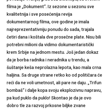
filma je „Dokument“. Iz sezone u sezonu sve
kvalitetnija i sve posećenija revija
dokumentarnog filma, ove godine je imala
najreprezentativniju ponudu do sada, trajala
četiri dana i koštala dve prosečne plate. Nisu bili
potrebni milioni da vidimo dokumentaristički
krem Srbije na jednom mestu. Još jedan dokaz
da je borba radnika i neradnika u trendu, a
šuštanje keša neprolazna lepota, kao mala crna
haljina. Sa druge strane retko ko od političara će
reći da ne voli umetnost, ali pare ne daju. „Trifun
bombaš“ i dalje kopa svoju eksplozivnu napravu,
pa kud puklo da puklo! Skontao je da je ovo
dobro tle za razvoj prkosne biljke zvane