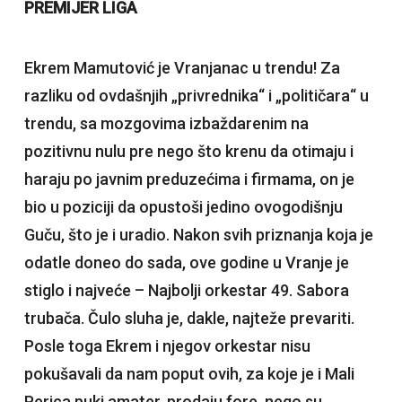
PREMIJER LIGA
Ekrem Mamutović je Vranjanac u trendu! Za
razliku od ovdašnjih „privrednika“ i „političara“ u
trendu, sa mozgovima izbaždarenim na
pozitivnu nulu pre nego što krenu da otimaju i
haraju po javnim preduzećima i firmama, on je
bio u poziciji da opustoši jedino ovogodišnju
Guču, što je i uradio. Nakon svih priznanja koja je
odatle doneo do sada, ove godine u Vranje je
stiglo i najveće – Najbolji orkestar 49. Sabora
trubača. Čulo sluha je, dakle, najteže prevariti.
Posle toga Ekrem i njegov orkestar nisu
pokušavali da nam poput ovih, za koje je i Mali
Perica puki amater, prodaju fore, nego su