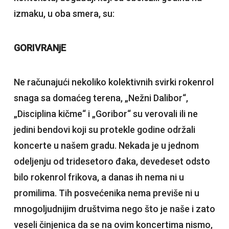
izmaku, u oba smera, su:
GORIVRANjE
Ne računajući nekoliko kolektivnih svirki rokenrol
snaga sa domaćeg terena, „Nežni Dalibor“,
„Disciplina kičme“ i „Goribor“ su verovali ili ne
jedini bendovi koji su protekle godine održali
koncerte u našem gradu. Nekada je u jednom
odeljenju od tridesetoro đaka, devedeset odsto
bilo rokenrol frikova, a danas ih nema ni u
promilima. Tih posvećenika nema previše ni u
mnogoljudnijim društvima nego što je naše i zato
veseli činjenica da se na ovim koncertima nismo,