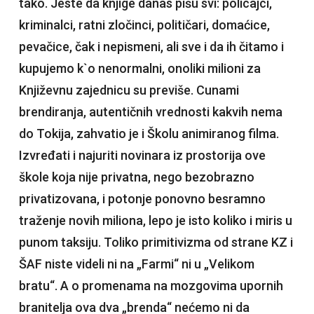
tako. Jeste da knjige danas pišu svi: policajci,
kriminalci, ratni zločinci, političari, domaćice,
pevačice, čak i nepismeni, ali sve i da ih čitamo i
kupujemo k`o nenormalni, onoliki milioni za
Književnu zajednicu su previše. Cunami
brendiranja, autentičnih vrednosti kakvih nema
do Tokija, zahvatio je i Školu animiranog filma.
Izvređati i najuriti novinara iz prostorija ove
škole koja nije privatna, nego bezobrazno
privatizovana, i potonje ponovno besramno
traženje novih miliona, lepo je isto koliko i miris u
punom taksiju. Toliko primitivizma od strane KZ i
ŠAF niste videli ni na „Farmi“ ni u „Velikom
bratu“. A o promenama na mozgovima upornih
branitelja ova dva „brenda“ nećemo ni da