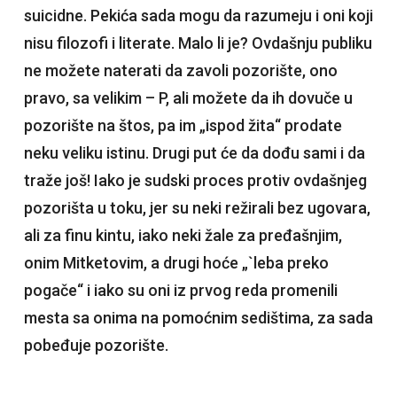
suicidne. Pekića sada mogu da razumeju i oni koji
nisu filozofi i literate. Malo li je? Ovdašnju publiku
ne možete naterati da zavoli pozorište, ono
pravo, sa velikim – P, ali možete da ih dovuče u
pozorište na štos, pa im „ispod žita“ prodate
neku veliku istinu. Drugi put će da dođu sami i da
traže još! Iako je sudski proces protiv ovdašnjeg
pozorišta u toku, jer su neki režirali bez ugovara,
ali za finu kintu, iako neki žale za pređašnjim,
onim Mitketovim, a drugi hoće „`leba preko
pogače“ i iako su oni iz prvog reda promenili
mesta sa onima na pomoćnim sedištima, za sada
pobeđuje pozorište.