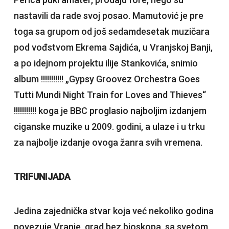
nastavili da rade svoj posao. Mamutović je pre
toga sa grupom od još sedamdesetak muzičara
pod vođstvom Ekrema Sajdića, u Vranjskoj Banji,
a po idejnom projektu ilije Stankovića, snimio
album !!!!!!!!!!! „Gypsy Groovez Orchestra Goes
Tutti Mundi Night Train for Loves and Thieves“
!!!!!!!!!!! koga je BBC proglasio najboljim izdanjem
ciganske muzike u 2009. godini, a ulaze i u trku
za najbolje izdanje ovoga žanra svih vremena.
TRIFUNIJADA
Jedina zajednička stvar koja već nekoliko godina
povezuje Vranje, grad bez bioskopa, sa svetom