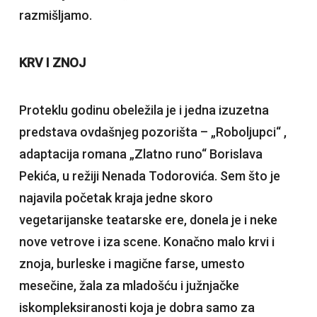
razmišljamo.
KRV I ZNOJ
Proteklu godinu obeležila je i jedna izuzetna
predstava ovdašnjeg pozorišta – „Roboljupci“ ,
adaptacija romana „Zlatno runo“ Borislava
Pekića, u režiji Nenada Todorovića. Sem što je
najavila početak kraja jedne skoro
vegetarijanske teatarske ere, donela je i neke
nove vetrove i iza scene. Konačno malo krvi i
znoja, burleske i magične farse, umesto
mesečine, žala za mladošću i južnjačke
iskompleksiranosti koja je dobra samo za