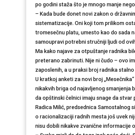
po godini staža što je mnogo manje nego š
– Kada bude donet novi zakon o državni
sistematizacije. Oni koji tom prilikom 
tromesečnu platu, umesto kao do sada na
samoupravi potrebni stručniji ljudi od ovi
Ma kako najave za otpuštanje radnika bile 
preterano zabrinuti. Nije ni čudo – ovo i
zaposlenih, a u praksi broj radnika stalno
U kratkoj anketi za novi broj „Mesečnika“ 
nikakvih briga od najavljenog smanjenja 
da opštinski čelnici imaju snage da stvar
Radica Milić, predsednica Samostalnog s
o racionalizaciji radnih mesta još uvek nij
nisu dobili nikakve zvanične informacije o