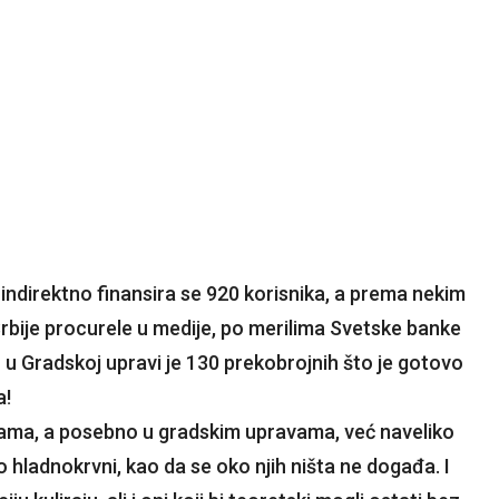
indirektno finansira se 920 korisnika, a prema nekim
rbije procurele u medije, po merilima Svetske banke
o u Gradskoj upravi je 130 prekobrojnih što je gotovo
a!
žbama, a posebno u gradskim upravama, već naveliko
čno hladnokrvni, kao da se oko njih ništa ne događa. I