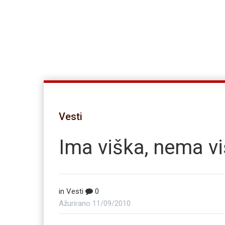
Vesti
Ima viška, nema v
in
Vesti
0
Ažurirano
11/09/2010