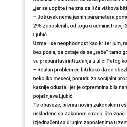
„jer se uopšte i ne zna da li će viškova bit
– Još uvek nema jasnih parametara pomoć
295 zaposlenih, od toga u administraciji 2
Ljubić.
Uzme li se neophodnost kao kriterijum, m
bez posla, pa ostaje da se „seče“ tamo gd
su prepuni lavirinti zdanja u ulici Petog k
– Realan problem će biti kako da se obez
nekoliko meseci, ponudu za socijalni progr
kasnije odustali jer je otpremnina bila 
pojašnjava Ljubić.
Te obaveze, prema novim zakonskim rešenji
usklađene sa Zakonom o radu, što znači da
izjednačeni sa drugim zaposlenima u zemlj