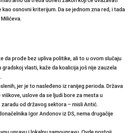
 Smatramo da treba doneti zakon koji će uvažavati
kao osnovni kriterijum. Da se jednom zna red, i tada
Milićeva.
 da prođe bez upliva politike, ali to u ovom slučaju
gradskoj vlasti, kaže da koalicija još nije zauzela
.
enih, jer je to nasleđeno iz ranijeg perioda. Država
 viškove, uslove da se ljudi bore za mesta u
 zaradu od državog sektora – misli Antić.
adonačelnika Igor Andonov iz DS, nema drugačije
vnu upravu i lokalnu samoupravu. Ovde postoji