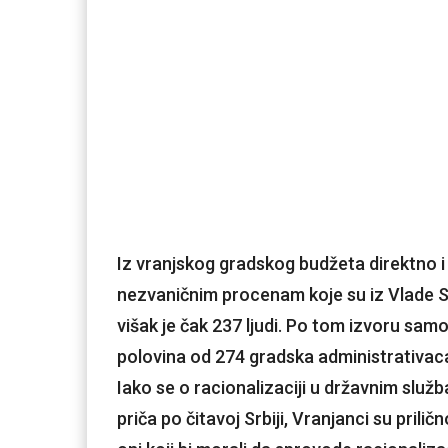
Iz vranjskog gradskog budžeta direktno i 
nezvaničnim procenam koje su iz Vlade S
višak je čak 237 ljudi. Po tom izvoru sam
polovina od 274 gradska administrativac
Iako se o racionalizaciji u državnim slu
priča po čitavoj Srbiji, Vranjanci su prili