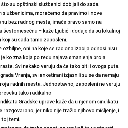
to su opštinski službenici dobijali do sada.
m službenicima, moraćemo da pravimo i nove
ostanu bez radnog mesta, imaće pravo samo na
 šestomesečnu – kaže Ljubić i dodaje da su lokalnoj
h koji su sada tamo zaposleni.
ozbiljne, oni na koje se racionalizacija odnosi nisu
m je ko zna koja po redu najava smanjenja broja
 raste. Svi nekako veruju da će tako biti i ovoga puta.
grada Vranja, svi anketirani izjasnili su se da nemaju
broja radnih mesta. Jednostavno, zaposleni ne veruju
 preseku tako radikalno.
indikata Gradske uprave kaže da u njenom sindikatu
e razgovarano, jer niko nije tražio njihovo mišljenje, i
 toj temi.