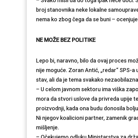
– Svako misli da do toga ipak neće doći.
broj stanovnika neke lokalne samouprave 
nema ko zbog čega da se buni – ocenjuje 
NE MOŽE BEZ POLITIKE
Lepo bi, naravno, bilo da ovaj proces može
nije moguće. Zoran Antić, „redar“ SPS-a u 
stav, ali da je tema svakako nezaobilazna
– U celom javnom sektoru ima viška zaposl
mora da stvori uslove da privreda upije te
proizvodnji, kada ona budu donosila bolju
Ni njegov koalicioni partner, zamenik gr
mišljenje.
– Očekujemo odluku Ministarstva za drža