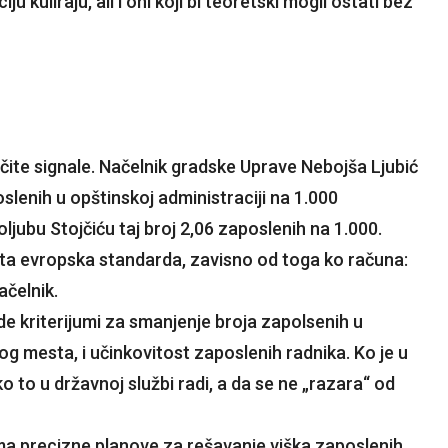
ju kuliraju, ali i oni koji bi teoretski mogli ostati bez
ličite signale. Načelnik gradske Uprave Nebojša Ljubić
slenih u opštinskoj administraciji na 1.000
ljubu Stojčiću taj broj 2,06 zaposlenih na 1.000.
čita evropska standarda, zavisno od toga ko računa:
ačelnik.
 kriterijumi za smanjenje broja zapolsenih u
 mesta, i učinkovitost zaposlenih radnika. Ko je u
ko to u državnoj službi radi, a da se ne „razara“ od
ma precizne planove za rešavanje viška zaposlenih,