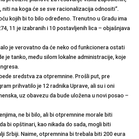
i, niti na koga će se sve racionalizacija odnositi“.
u kojih bi to bilo određeno. Trenutno u Gradu ima
74, 11 je izabranih i 10 postavljenih lica – objašnjava
alo je verovatno da će neko od funkcionera ostati
e je tanko, među silom lokalne administracije, koje
ongresa.
bede sredstva za otpremnine. Prošli put, pre
am prihvatilo je 12 radnika Uprave, ali su i oni
namenska, uz obavezu da bude uložena u novi posao –
ma, ne bi bilo, ali bi otpremnine morale biti
 bi opštinari, kao nikada do sada, mogli biti
i Srbiji. Naime, otpremnina bi trebala biti 200 eura