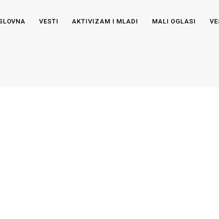
SLOVNA
VESTI
AKTIVIZAM I MLADI
MALI OGLASI
VE