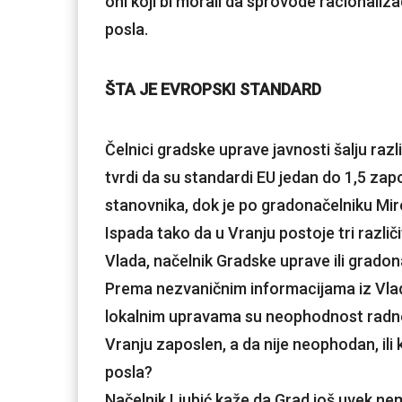
oni koji bi morali da sprovode racionalizaci
posla.
ŠTA JE EVROPSKI STANDARD
Čelnici gradske uprave javnosti šalju raz
tvrdi da su standardi EU jedan do 1,5 zapo
stanovnika, dok je po gradonačelniku Miro
Ispada tako da u Vranju postoje tri razli
Vlada, načelnik Gradske uprave ili gradon
Prema nezvaničnim informacijama iz Vlade
lokalnim upravama su neophodnost radnog
Vranju zaposlen, a da nije neophodan, ili 
posla?
Načelnik Ljubić kaže da Grad još uvek ne