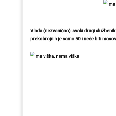
Vlada (nezvanično): svaki drugi službenik 
prekobrojnih je samo 50 i neće biti maso