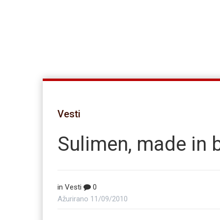
Vesti
Sulimen, made in b
in
Vesti
0
Ažurirano
11/09/2010