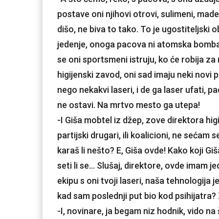
postave oni njihovi otrovi, sulimeni, made
dišo, ne biva to tako. To je ugostiteljski 
jedenje, onoga pacova ni atomska bomba 
se oni sportsmeni istruju, ko će robija za n
higijenski zavod, oni sad imaju neki novi
nego nekakvi laseri, i de ga laser ufati,
ne ostavi. Na mrtvo mesto ga utepa!
-I Giša mobtel iz džep, zove direktora h
partijski drugari, ili koalicioni, ne sećam se 
karaš li nešto? E, Giša ovde! Kako koji Giš
seti li se… Slušaj, direktore, ovde imam 
ekipu s oni tvoji laseri, naša tehnologija j
kad sam poslednji put bio kod psihijatra?
-I, novinare, ja begam niz hodnik, vido na