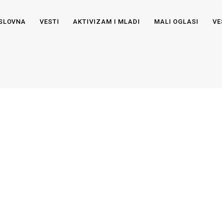
SLOVNA
VESTI
AKTIVIZAM I MLADI
MALI OGLASI
VE