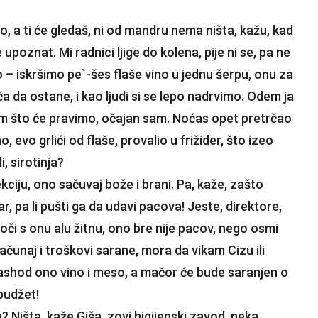
, a ti će gledaš, ni od mandru nema ništa, kažu, kad
 upoznat. Mi radnici ljige do kolena, pije ni se, pa ne
mo – iskršimo pe`-šes flaše vino u jednu šerpu, onu za
a da ostane, i kao ljudi si se lepo nadrvimo. Odem ja
nam što će pravimo, očajan sam. Noćas opet pretrčao
, evo grlići od flaše, provalio u frižider, što izeo
i, sirotinja?
kciju, ono sačuvaj bože i brani. Pa, kaže, zašto
 pa li pušti ga da udavi pacova! Jeste, direktore,
 suoči s onu alu žitnu, ono bre nije pacov, nego osmi
računaj i troškovi sarane, mora da vikam Cizu ili
 rashod ono vino i meso, a mačor će bude saranjen o
budžet!
? Ništa, kaže Giša, zovi higijenski zavod, neka