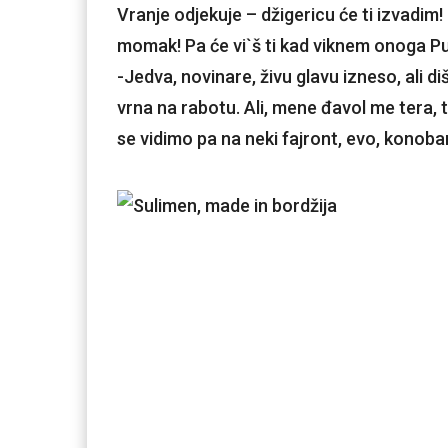
Vranje odjekuje – džigericu će ti izvadim!
momak! Pa će vi`š ti kad viknem onoga Pu
-Jedva, novinare, živu glavu izneso, ali d
vrna na rabotu. Ali, mene đavol me tera, te
se vidimo pa na neki fajront, evo, konob