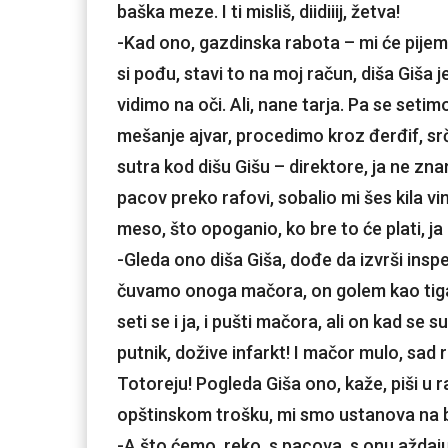
baška meze. I ti misliš, diidiiij, žetva!
-Kad ono, gazdinska rabota – mi će pijemo
si pođu, stavi to na moj račun, diša Giša je
vidimo na oči. Ali, nane tarja. Pa se seti
mešanje ajvar, procedimo kroz đerđif, srč
sutra kod dišu Gišu – direktore, ja ne z
pacov preko rafovi, sobalio mi šes kila vino
meso, što opoganio, ko bre to će plati, ja l
-Gleda ono diša Giša, dođe da izvrši inspe
čuvamo onoga mačora, on golem kao tigar,
seti se i ja, i pušti mačora, ali on kad se
putnik, dožive infarkt! I mačor mulo, sad 
Totoreju! Pogleda Giša ono, kaže, piši u
opštinskom trošku, mi smo ustanova na 
-A što ćemo, reko, s pacova, s onu aždaju