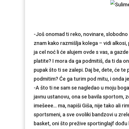
-Još onomad ti reko, novinare, slobodno na
znam kako razmišlja kolega – vidi alkosi, 
ja cel noć li će alujem ovde s vas, a gazde
platite? I mora da ga podmitiš, da ti da o
pupak što ti se zalepi. Daj be, dete, će te
podmitim? Će ga turim pod mitu, i onda je
-A što ti ne sam se nagledao u moju boga
javnu ustanovu, ona se bavila sportom, z
imešeee… ma, napiši Giša, nije tako ali rimu
sportsmeni, a sve ovoliki bandzovi u zrele
basket, oni što prežive sportinglajf dođu