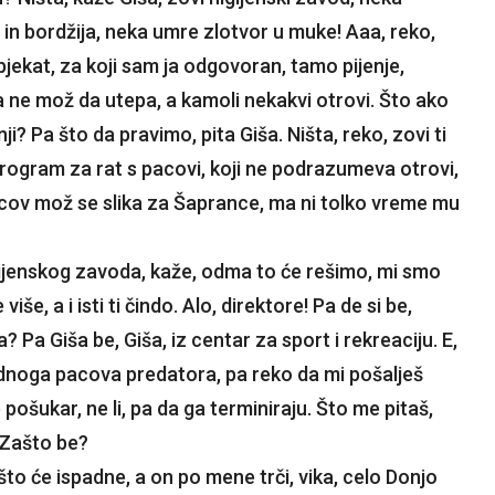
 in bordžija, neka umre zlotvor u muke! Aaa, reko,
objekat, za koji sam ja odgovoran, tamo pijenje,
ne mož da utepa, a kamoli nekakvi otrovi. Što ako
ji? Pa što da pravimo, pita Giša. Ništa, reko, zovi ti
 program za rat s pacovi, koji ne podrazumeva otrovi,
 pacov mož se slika za Šaprance, ma ni tolko vreme mu
igijenskog zavoda, kaže, odma to će rešimo, mi smo
više, a i isti ti čindo. Alo, direktore! Pa de si be,
a? Pa Giša be, Giša, iz centar za sport i rekreaciju. E,
jednoga pacova predatora, pa reko da mi pošalješ
e pošukar, ne li, pa da ga terminiraju. Što me pitaš,
 Zašto be?
 što će ispadne, a on po mene trči, vika, celo Donjo