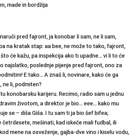
ruči pred fajront, ja konobar li sam, ne li sam,
pa na kratak stap: aa bee, ne može to tako, fajront,
 što će kažu, pa inspekcija ako ti upadne… vi li to će
no najslatko, poslednje pijenje pred fajront, ono za
 podmitim! E tako… A znaš li, novinare, kako će ga
, ne li, podmiten?
tu konobarsku karijeru. Recimo, radio sam u jednu
dravim životom, a direktor je bio… eee… kako mu
je se – diša Giša. I tu sam ti ja bio šef bifea;
 četrdesete, mešinati, kad iskeče mali fudbal, ili
 kod mene na osveženje, gajba-dve vino i kiselu vodu,