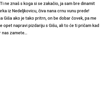
 Ti ne znaš s koga si se zakačio, ja sam bre dinamit
rka iz Nedeljkovicu, čiva nana crnu vunu prede!
iša Giša ako je tako pritrn, on be dobar čovek, pa me
 opet napravi pizdariju s Gišu, ali to će ti pričam kad
ar nas zamete…