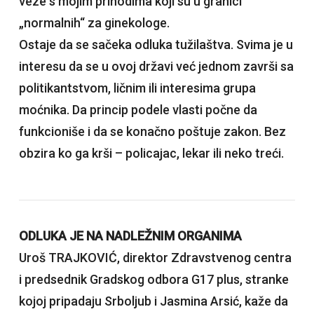
veze s mojim prihodima koji su u granici
„normalnih“ za ginekologe.
Ostaje da se sačeka odluka tužilaštva. Svima je u
interesu da se u ovoj državi već jednom završi sa
politikantstvom, ličnim ili interesima grupa
moćnika. Da princip podele vlasti počne da
funkcioniše i da se konačno poštuje zakon. Bez
obzira ko ga krši – policajac, lekar ili neko treći.
ODLUKA JE NA NADLEŽNIM ORGANIMA
Uroš TRAJKOVIĆ, direktor Zdravstvenog centra
i predsednik Gradskog odbora G17 plus, stranke
kojoj pripadaju Srboljub i Jasmina Arsić, kaže da