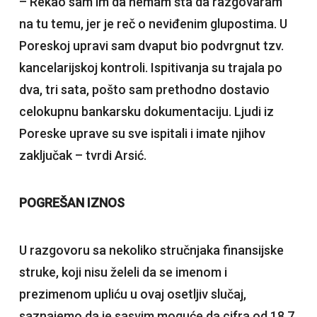
– Rekao sam im da nemam šta da razgovaram
na tu temu, jer je reč o neviđenim glupostima. U
Poreskoj upravi sam dvaput bio podvrgnut tzv.
kancelarijskoj kontroli. Ispitivanja su trajala po
dva, tri sata, pošto sam prethodno dostavio
celokupnu bankarsku dokumentaciju. Ljudi iz
Poreske uprave su sve ispitali i imate njihov
zaključak – tvrdi Arsić.
POGREŠAN IZNOS
U razgovoru sa nekoliko stručnjaka finansijske
struke, koji nisu želeli da se imenom i
prezimenom upliću u ovaj osetljiv slučaj,
saznajemo da je sasvim moguće da cifra od 18,7