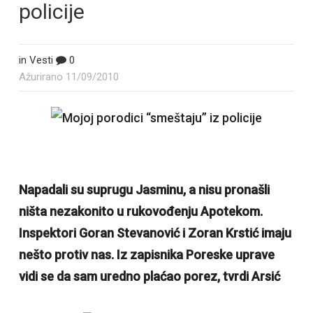
policije
in
Vesti
0
Ažurirano
11/09/2010
Napadali su suprugu Jasminu, a nisu pronašli
ništa nezakonito u rukovođenju Apotekom.
Inspektori Goran Stevanović i Zoran Krstić imaju
nešto protiv nas. Iz zapisnika Poreske uprave
vidi se da sam uredno plaćao porez, tvrdi Arsić