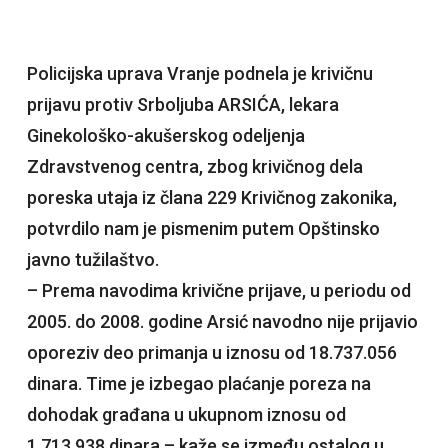
Policijska uprava Vranje podnela je krivičnu
prijavu protiv Srboljuba ARSIĆA, lekara
Ginekološko-akušerskog odeljenja
Zdravstvenog centra, zbog krivičnog dela
poreska utaja iz člana 229 Krivičnog zakonika,
potvrdilo nam je pismenim putem Opštinsko
javno tužilaštvo.
– Prema navodima krivične prijave, u periodu od
2005. do 2008. godine Arsić navodno nije prijavio
oporeziv deo primanja u iznosu od 18.737.056
dinara. Time je izbegao plaćanje poreza na
dohodak građana u ukupnom iznosu od
1.713.938 dinara – kaže se između ostalog u