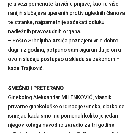
je u vezi pomenute krivične prijave, kao i u više
ranijih slučajeva uperenih protiv uglednih članova
te stranke, najpametnije sačekati odluku
nadležnih pravosudnih organa.
– Pošto Srboljuba Arsića poznajem vrlo dobro
dugi niz godina, potpuno sam siguran da je on u
ovom slučaju postupao u skladu sa zakonom –
kaže Trajković.
SMEŠNO I PRETERANO
Ginekolog Aleksandar MILENKOVIĆ, vlasnik
privatne ginekološke ordinacije Gineka, slatko se
ismejao kada smo mu pomenuli koliko je jedan
njegov kolega navodno zaradio za tri godine.