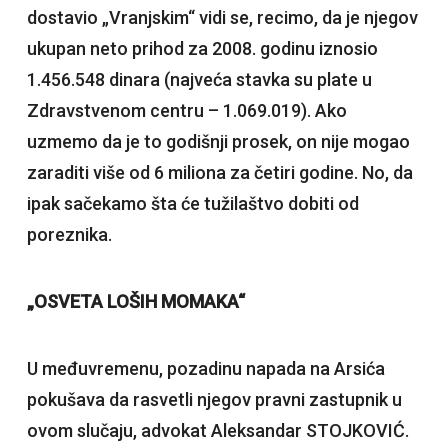
dostavio „Vranjskim“ vidi se, recimo, da je njegov
ukupan neto prihod za 2008. godinu iznosio
1.456.548 dinara (najveća stavka su plate u
Zdravstvenom centru – 1.069.019). Ako
uzmemo da je to godišnji prosek, on nije mogao
zaraditi više od 6 miliona za četiri godine. No, da
ipak sačekamo šta će tužilaštvo dobiti od
poreznika.
„OSVETA LOŠIH MOMAKA“
U međuvremenu, pozadinu napada na Arsića
pokušava da rasvetli njegov pravni zastupnik u
ovom slučaju, advokat Aleksandar STOJKOVIĆ.