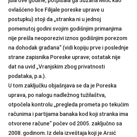
jula ove godine, potpisala ga Suzana Mitić kao
ovlašćeno lice Filijale poreske uprave u
postupku) stoji da „stranka ni u jednoj
pomenutoj godini svojim godišnjim primanjima
nije prešla neoporezivi iznos godišnjim porezom
na dohodak građana“ (vidi kopiju prve i poslednje
strane zapisnika Poreske uprave; ostatak nije
dat na uvid „Vranjskim zbog privatnosti
podataka, p.a.).
U tom zaključku objašnjava se da je Poreska
uprava, po nalogu nadležnog tužilaštva,
otpočela kontrolu „pregleda prometa po tekućim
računima i partijama banaka kod koji stranka ima
otvorene račune“ počev od 2005. zaključno sa
2008. godinom. Iz dela izveštaja koji je Arsić