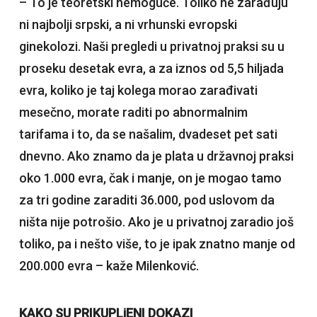
– To je teoretski nemoguće. Toliko ne zarađuju
ni najbolji srpski, a ni vrhunski evropski
ginekolozi. Naši pregledi u privatnoj praksi su u
proseku desetak evra, a za iznos od 5,5 hiljada
evra, koliko je taj kolega morao zarađivati
mesečno, morate raditi po abnormalnim
tarifama i to, da se našalim, dvadeset pet sati
dnevno. Ako znamo da je plata u državnoj praksi
oko 1.000 evra, čak i manje, on je mogao tamo
za tri godine zaraditi 36.000, pod uslovom da
ništa nije potrošio. Ako je u privatnoj zaradio još
toliko, pa i nešto više, to je ipak znatno manje od
200.000 evra – kaže Milenković.
KAKO SU PRIKUPLjENI DOKAZI