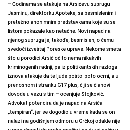
– Godinama se atakuje na Arsićevu suprugu
Jasminu, direktorku Apoteke, sa besmislenim i
pretežno anonimnim predstavkama koje su se
listom pokazale kao netačne. Novi napad na
njenog supruga je, takođe, besmislen, o čemu
svedoči izveštaj Poreske uprave. Nekome smeta
što u porodici Arsić očito nema nikakvih
kriminogenih radnji, pa iz politikantskih razloga
iznova atakuje da te ljude pošto-poto ocrni, a u
prenosnom i stranku G17 plus, čiji se članovi
dovode u vezu s tim – ocenjuje Stojković.
Advokat potencira da je napad na Arsića
„tempiran“, jer se dogodio u vreme kada se on
nalazi na godišnjem odmoru u Grčkoj odakle nije
u mogućnosti da preko medija i na drugi način u