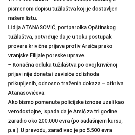
pismenom dopisu tužilaštva koji je dostavljen
našem listu.
Lidija ATANASOVIĆ, portparolka Opštinskog
tužilaštva, potvrđuje da je u toku postupak
provere krivične prijave protiv Arsića preko
vranjske Filijale poreske uprave.
– Konačna odluka tužilaštva po ovoj krivičnoj
prijavi nije doneta i zavisiće od ishoda
prikupljenih, odnosno traženih dokaza – otkriva
Atanasovićeva.
Ako bismo pomenute policijske iznose uzeli kao
verodostojne, ispada da je Arsić za tri godine
zaradio oko 200.000 evra (po sadašnjem kursu,
p.a.). U prevodu, zarađivao je po 5.500 evra