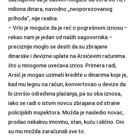
miliona dinara, navodno „neoporezovanog
prihoda“, nije realna.
– Vrlo je moguće da je reč o pogrešnom iznosu –
rekao nam je jedan od naših sagovornika –
preciznije moglo se desiti da su zbrajane
dinarske i devizne uplate na Arsićevim računima
što u mnogome uvećava iznos. Primera radi,
Arsić je mogao uzimati kredite u dinarima koje je,
kad mu legnu na račun, konvertovao u devize da
bi izvršio određena plaćanja, pa su oba iznosa,
iako se radi o istom novcu zbrajana od strane
policijskih inspektora. Možda je nasledio novac,
prodao nekakvu imovinu, stan, kuću i slično. Oni
su mu možda zaračunali sve to.