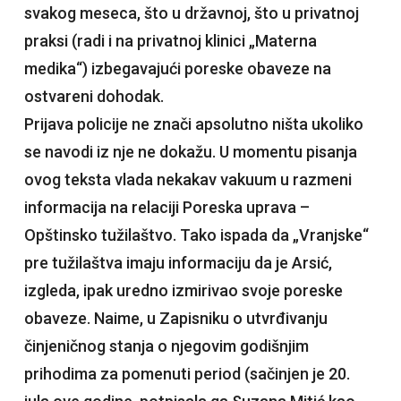
svakog meseca, što u državnoj, što u privatnoj
praksi (radi i na privatnoj klinici „Materna
medika“) izbegavajući poreske obaveze na
ostvareni dohodak.
Prijava policije ne znači apsolutno ništa ukoliko
se navodi iz nje ne dokažu. U momentu pisanja
ovog teksta vlada nekakav vakuum u razmeni
informacija na relaciji Poreska uprava –
Opštinsko tužilaštvo. Tako ispada da „Vranjske“
pre tužilaštva imaju informaciju da je Arsić,
izgleda, ipak uredno izmirivao svoje poreske
obaveze. Naime, u Zapisniku o utvrđivanju
činjeničnog stanja o njegovim godišnjim
prihodima za pomenuti period (sačinjen je 20.