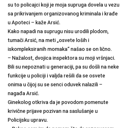
su to policajci koji je moja supruga dovela u vezu
sa prikrivanjem organizovanog kriminala i krađe
u Apoteci – kaže Arsić.
Kako napadi na suprugu nisu urodili plodom,
tumači Arsić, na meti „osvete loših i
iskompleksiranih momaka“ našao se on lično.
– Nažalost, dvojica inspektora su moji vršnjaci.
Bili su nepoznati u generaciji, pa su došli na neke
funkcije u policiji i valjda rešili da se osvete
onima u čijoj su se senci oduvek nalazili –
nagađa Arsić.
Ginekolog otkriva da je povodom pomenute
krivične prijave pozivan na saslušanje u
Policijsku upravu.