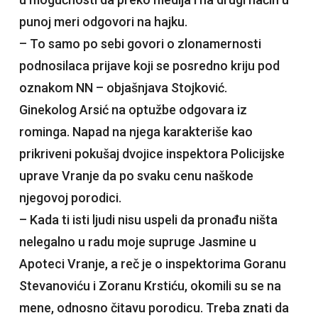
punoj meri odgovori na hajku.
– To samo po sebi govori o zlonamernosti
podnosilaca prijave koji se posredno kriju pod
oznakom NN – objašnjava Stojković.
Ginekolog Arsić na optužbe odgovara iz
rominga. Napad na njega karakteriše kao
prikriveni pokušaj dvojice inspektora Policijske
uprave Vranje da po svaku cenu naškode
njegovoj porodici.
– Kada ti isti ljudi nisu uspeli da pronađu ništa
nelegalno u radu moje supruge Jasmine u
Apoteci Vranje, a reč je o inspektorima Goranu
Stevanoviću i Zoranu Krstiću, okomili su se na
mene, odnosno čitavu porodicu. Treba znati da