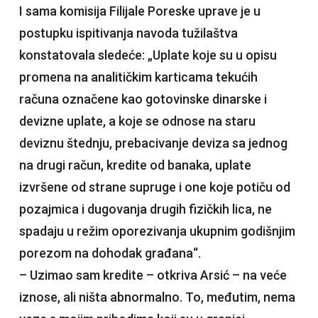
I sama komisija Filijale Poreske uprave je u
postupku ispitivanja navoda tužilaštva
konstatovala sledeće: „Uplate koje su u opisu
promena na analitičkim karticama tekućih
računa označene kao gotovinske dinarske i
devizne uplate, a koje se odnose na staru
deviznu štednju, prebacivanje deviza sa jednog
na drugi račun, kredite od banaka, uplate
izvršene od strane supruge i one koje potiču od
pozajmica i dugovanja drugih fizičkih lica, ne
spadaju u režim oporezivanja ukupnim godišnjim
porezom na dohodak građana“.
– Uzimao sam kredite – otkriva Arsić – na veće
iznose, ali ništa abnormalno. To, međutim, nema