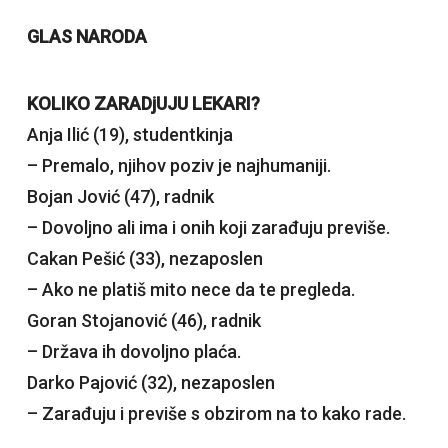
GLAS NARODA
KOLIKO ZARADjUJU LEKARI?
Anja Ilić (19), studentkinja
– Premalo, njihov poziv je najhumaniji.
Bojan Jović (47), radnik
– Dovoljno ali ima i onih koji zarađuju previše.
Cakan Pešić (33), nezaposlen
– Ako ne platiš mito nece da te pregleda.
Goran Stojanović (46), radnik
– Država ih dovoljno plaća.
Darko Pajović (32), nezaposlen
– Zarađuju i previše s obzirom na to kako rade.