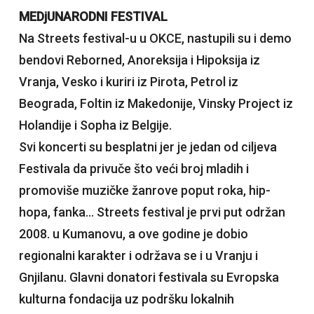
MEDjUNARODNI FESTIVAL
Na Streets festival-u u OKCE, nastupili su i demo
bendovi Reborned, Anoreksija i Hipoksija iz
Vranja, Vesko i kuriri iz Pirota, Petrol iz
Beograda, Foltin iz Makedonije, Vinsky Project iz
Holandije i Sopha iz Belgije.
Svi koncerti su besplatni jer je jedan od ciljeva
Festivala da privuče što veći broj mladih i
promoviše muzičke žanrove poput roka, hip-
hopa, fanka… Streets festival je prvi put održan
2008. u Kumanovu, a ove godine je dobio
regionalni karakter i održava se i u Vranju i
Gnjilanu. Glavni donatori festivala su Evropska
kulturna fondacija uz podršku lokalnih