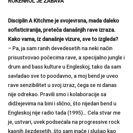
ROKENROL JE ZABAVA
Disciplin A Kitchme je svojevrsna, mada daleko
sofisticiranija, preteča današnjih rave izraza.
Kako vama, iz današnje vizure, sve to izgleda?
– Pa, ja sam ranih devedesetih na neki način
prisustvovao počecima rave, a specijalno jungle i
drum and bass kulture u Engleskoj, tako da sam
savladao sve to poodavno, a moj bend je uveo
rave senzibilitet u svoj izraz, čega se ni danas
nije odrekao. Pravili smo i kolaboracije sa
didžejevima na bini i slično, što nijedan bend u
Engleskoj nije radio tada (1995)… Cela stvar me
je, ustvari, uvek podsećala na progressive rock
kasnih šezdesetih, što sam inače i slušao kao