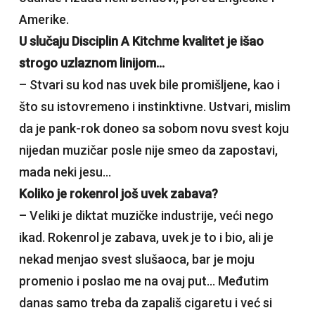
Amerike.
U slučaju Disciplin A Kitchme kvalitet je išao
strogo uzlaznom linijom…
– Stvari su kod nas uvek bile promišljene, kao i
što su istovremeno i instinktivne. Ustvari, mislim
da je pank-rok doneo sa sobom novu svest koju
nijedan muzičar posle nije smeo da zapostavi,
mada neki jesu…
Koliko je rokenrol još uvek zabava?
– Veliki je diktat muzičke industrije, veći nego
ikad. Rokenrol je zabava, uvek je to i bio, ali je
nekad menjao svest slušaoca, bar je moju
promenio i poslao me na ovaj put… Međutim
danas samo treba da zapališ cigaretu i već si