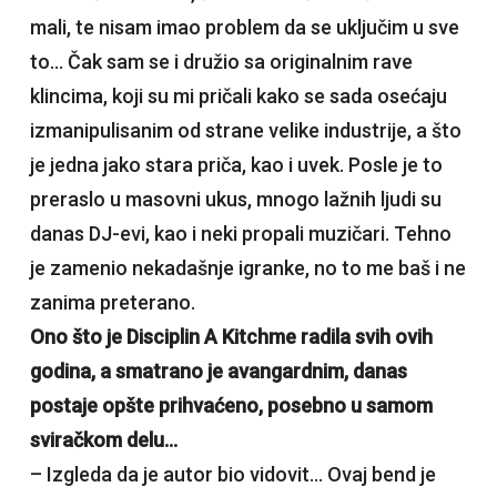
mali, te nisam imao problem da se uključim u sve
to… Čak sam se i družio sa originalnim rave
klincima, koji su mi pričali kako se sada osećaju
izmanipulisanim od strane velike industrije, a što
je jedna jako stara priča, kao i uvek. Posle je to
preraslo u masovni ukus, mnogo lažnih ljudi su
danas DJ-evi, kao i neki propali muzičari. Tehno
je zamenio nekadašnje igranke, no to me baš i ne
zanima preterano.
Ono što je Disciplin A Kitchme radila svih ovih
godina, a smatrano je avangardnim, danas
postaje opšte prihvaćeno, posebno u samom
sviračkom delu…
– Izgleda da je autor bio vidovit… Ovaj bend je