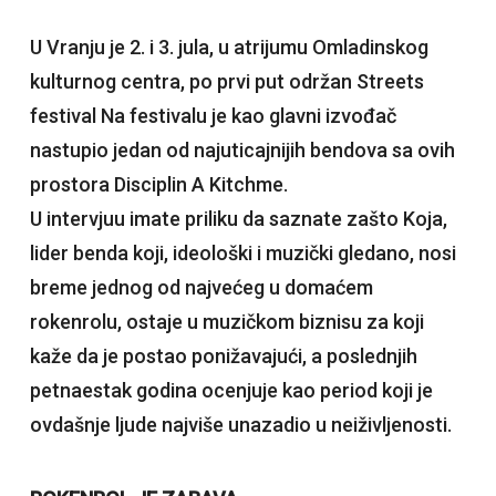
U Vranju je 2. i 3. jula, u atrijumu Omladinskog
kulturnog centra, po prvi put održan Streets
festival Na festivalu je kao glavni izvođač
nastupio jedan od najuticajnijih bendova sa ovih
prostora Disciplin A Kitchme.
U intervjuu imate priliku da saznate zašto Koja,
lider benda koji, ideološki i muzički gledano, nosi
breme jednog od najvećeg u domaćem
rokenrolu, ostaje u muzičkom biznisu za koji
kaže da je postao ponižavajući, a poslednjih
petnaestak godina ocenjuje kao period koji je
ovdašnje ljude najviše unazadio u neiživljenosti.