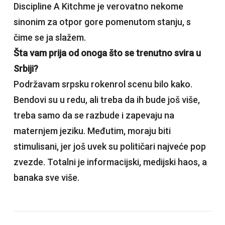
Discipline A Kitchme je verovatno nekome
sinonim za otpor gore pomenutom stanju, s
čime se ja slažem.
Šta vam prija od onoga što se trenutno svira u
Srbiji?
Podržavam srpsku rokenrol scenu bilo kako.
Bendovi su u redu, ali treba da ih bude još više,
treba samo da se razbude i zapevaju na
maternjem jeziku. Međutim, moraju biti
stimulisani, jer još uvek su političari najveće pop
zvezde. Totalni je informacijski, medijski haos, a
banaka sve više.