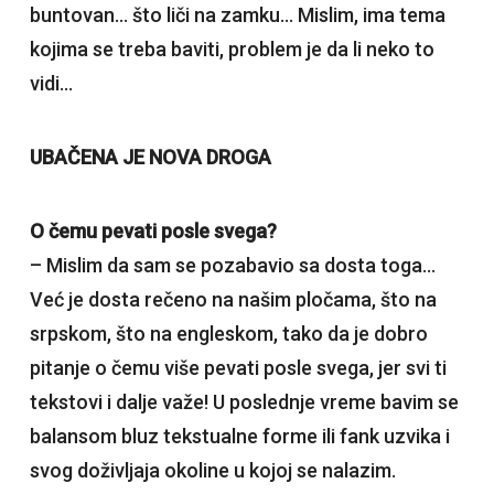
buntovan… što liči na zamku… Mislim, ima tema
kojima se treba baviti, problem je da li neko to
vidi…
UBAČENA JE NOVA DROGA
O čemu pevati posle svega?
– Mislim da sam se pozabavio sa dosta toga…
Već je dosta rečeno na našim pločama, što na
srpskom, što na engleskom, tako da je dobro
pitanje o čemu više pevati posle svega, jer svi ti
tekstovi i dalje važe! U poslednje vreme bavim se
balansom bluz tekstualne forme ili fank uzvika i
svog doživljaja okoline u kojoj se nalazim.