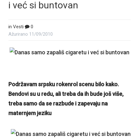
i već si buntovan
in
Vesti
0
Ažurirano
11/09/2010
Podržavam srpsku rokenrol scenu bilo kako.
Bendovi su u redu, ali treba da ih bude još više,
treba samo da se razbude i zapevaju na
maternjem jeziku