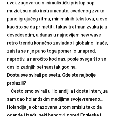
uvek zagovarao minimalistički pristup pop
muzici, sa malo instrumenata, svedenog zvuka i
puno igrajućeg ritma, minimalnih tekstova, a evo,
kao što se da primetiti, takav tretman zvuka je u
devedesetim, a danas u najnovijem new wave
retro trendu konačno zavladao i globalno. Inače,
zaista se nije puno toga pomerilo unapred,
naprotiv, a naročito kod nas, posle svega što se
desilo zadnjih petnaestak godina.
Dosta sve svirali po svetu. Gde ste najbolje
prolazili?
– Često smo svirali u Holandiji a i dosta intervjua
sam dao holandskim medijima svojevremeno…
Holandija je obrazovana u tom smislu tako da
odande i izađu neki bendovi, pored Engleske i