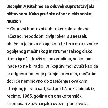
Disciplin A Kitchme se oduvek suprotstavljala
ništavnom. Kako pružate otpor elektronskoj
muzici?
– Osnovni buntovni duh rokenrola je davno
iščezao, nepodobni divlji rokeri su nestali,
ubačena je nova droga koja te tera da uz zvuke
ogoljenog mašinskog instrumentalnog disko
ritma igraš i družiš se sa ostalima, sa kojima
inače to ne bi radio. SF koji živimo! Zvuči kao da
je odgovor na tvoje pitanje potvrdan, međutim
doći će neminovno do zasićenja i ovakvim
stanjem, jer već sad, kad pustiš neki snimak iz,
recimo, 1965. godine on onako tehnički
siromašan zazvuči jako sveže i pun života.