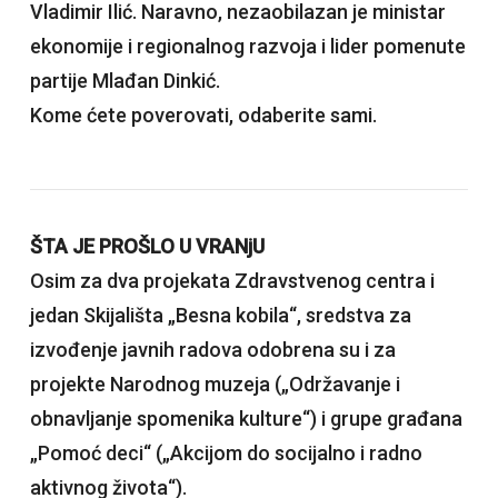
Vladimir Ilić. Naravno, nezaobilazan je ministar
ekonomije i regionalnog razvoja i lider pomenute
partije Mlađan Dinkić.
Kome ćete poverovati, odaberite sami.
ŠTA JE PROŠLO U VRANjU
Osim za dva projekata Zdravstvenog centra i
jedan Skijališta „Besna kobila“, sredstva za
izvođenje javnih radova odobrena su i za
projekte Narodnog muzeja („Održavanje i
obnavljanje spomenika kulture“) i grupe građana
„Pomoć deci“ („Akcijom do socijalno i radno
aktivnog života“).