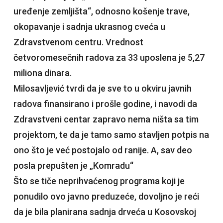
uređenje zemljišta“, odnosno košenje trave,
okopavanje i sadnja ukrasnog cveća u
Zdravstvenom centru. Vrednost
četvoromesečnih radova za 33 uposlena je 5,27
miliona dinara.
Milosavljević tvrdi da je sve to u okviru javnih
radova finansirano i prošle godine, i navodi da
Zdravstveni centar zapravo nema ništa sa tim
projektom, te da je tamo samo stavljen potpis na
ono što je već postojalo od ranije. A, sav deo
posla prepušten je „Komradu“
Što se tiče neprihvaćenog programa koji je
ponudilo ovo javno preduzeće, dovoljno je reći
da je bila planirana sadnja drveća u Kosovskoj