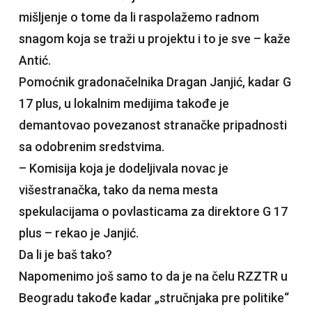
mišljenje o tome da li raspolažemo radnom
snagom koja se traži u projektu i to je sve – kaže
Antić.
Pomoćnik gradonačelnika Dragan Janjić, kadar G
17 plus, u lokalnim medijima takođe je
demantovao povezanost stranačke pripadnosti
sa odobrenim sredstvima.
– Komisija koja je dodeljivala novac je
višestranačka, tako da nema mesta
spekulacijama o povlasticama za direktore G 17
plus – rekao je Janjić.
Da li je baš tako?
Napomenimo još samo to da je na čelu RZZTR u
Beogradu takođe kadar „stručnjaka pre politike“