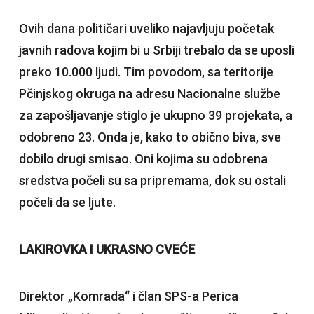
Ovih dana političari uveliko najavljuju početak
javnih radova kojim bi u Srbiji trebalo da se uposli
preko 10.000 ljudi. Tim povodom, sa teritorije
Pčinjskog okruga na adresu Nacionalne službe
za zapošljavanje stiglo je ukupno 39 projekata, a
odobreno 23. Onda je, kako to obično biva, sve
dobilo drugi smisao. Oni kojima su odobrena
sredstva počeli su sa pripremama, dok su ostali
počeli da se ljute.
LAKIROVKA I UKRASNO CVEĆE
Direktor „Komrada“ i član SPS-a Perica