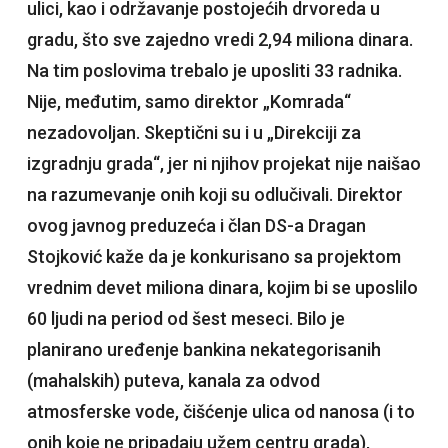
ulici, kao i održavanje postojećih drvoreda u
gradu, što sve zajedno vredi 2,94 miliona dinara.
Na tim poslovima trebalo je uposliti 33 radnika.
Nije, međutim, samo direktor „Komrada“
nezadovoljan. Skeptični su i u „Direkciji za
izgradnju grada“, jer ni njihov projekat nije naišao
na razumevanje onih koji su odlučivali. Direktor
ovog javnog preduzeća i član DS-a Dragan
Stojković kaže da je konkurisano sa projektom
vrednim devet miliona dinara, kojim bi se uposlilo
60 ljudi na period od šest meseci. Bilo je
planirano uređenje bankina nekategorisanih
(mahalskih) puteva, kanala za odvod
atmosferske vode, čišćenje ulica od nanosa (i to
onih koje ne pripadaju užem centru grada),