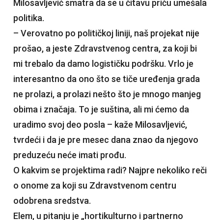
Milosavljević smatra da se u čitavu priču umešala
politika.
– Verovatno po političkoj liniji, naš projekat nije
prošao, a jeste Zdravstvenog centra, za koji bi
mi trebalo da damo logističku podršku. Vrlo je
interesantno da ono što se tiče uređenja grada
ne prolazi, a prolazi nešto što je mnogo manjeg
obima i značaja. To je suština, ali mi ćemo da
uradimo svoj deo posla – kaže Milosavljević,
tvrdeći i da je pre mesec dana znao da njegovo
preduzeću neće imati prođu.
O kakvim se projektima radi? Najpre nekoliko reči
o onome za koji su Zdravstvenom centru
odobrena sredstva.
Elem, u pitanju je „hortikulturno i partnerno