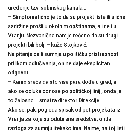
uređenje tzv. sobinskog kanala…
– Simptomatično je to da su projekti iste ili slične
sadržine prošli u okolnim opštinama, ali ne i u
Vranju. Nezvanično nam je rečeno da su drugi
projekti bili bolji – kaže Stojković.
Na pitanje da li sumnja u političku pristrasnost
prilikom odlučivanja, on ne daje eksplicitan
odgovor.
– Kamo sreće da što više para dođe u grad, a
ako se odluke donose po političkoj liniji, onda je
to žalosno – smatra direktor Direkcije.
Ako se, pak, pogleda spisak od pet projekata iz
Vranja za koje su odobrena sredstva, onda
razloga za sumnju itekako ima. Naime, na toj listi