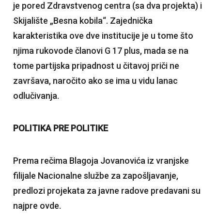
je pored Zdravstvenog centra (sa dva projekta) i
Skijalište „Besna kobila“. Zajednička
karakteristika ove dve institucije je u tome što
njima rukovode članovi G 17 plus, mada se na
tome partijska pripadnost u čitavoj priči ne
završava, naročito ako se ima u vidu lanac
odlučivanja.
POLITIKA PRE POLITIKE
Prema rečima Blagoja Jovanovića iz vranjske
filijale Nacionalne službe za zapošljavanje,
predlozi projekata za javne radove predavani su
najpre ovde.