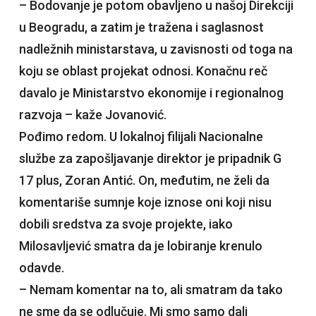
– Bodovanje je potom obavljeno u našoj Direkciji
u Beogradu, a zatim je tražena i saglasnost
nadležnih ministarstava, u zavisnosti od toga na
koju se oblast projekat odnosi. Konačnu reč
davalo je Ministarstvo ekonomije i regionalnog
razvoja – kaže Jovanović.
Pođimo redom. U lokalnoj filijali Nacionalne
službe za zapošljavanje direktor je pripadnik G
17 plus, Zoran Antić. On, međutim, ne želi da
komentariše sumnje koje iznose oni koji nisu
dobili sredstva za svoje projekte, iako
Milosavljević smatra da je lobiranje krenulo
odavde.
– Nemam komentar na to, ali smatram da tako
ne sme da se odlučuje. Mi smo samo dali