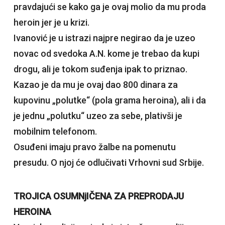
pravdajući se kako ga je ovaj molio da mu proda
heroin jer je u krizi.
Ivanović je u istrazi najpre negirao da je uzeo
novac od svedoka A.N. kome je trebao da kupi
drogu, ali je tokom suđenja ipak to priznao.
Kazao je da mu je ovaj dao 800 dinara za
kupovinu „polutke“ (pola grama heroina), ali i da
je jednu „polutku“ uzeo za sebe, plativši je
mobilnim telefonom.
Osuđeni imaju pravo žalbe na pomenutu
presudu. O njoj će odlučivati Vrhovni sud Srbije.
TROJICA OSUMNjIČENA ZA PREPRODAJU
HEROINA