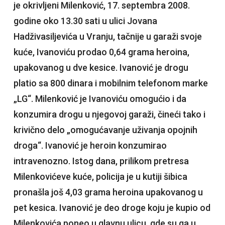
je okrivljeni Milenković, 17. septembra 2008.
godine oko 13.30 sati u ulici Jovana
Hadživasiljevića u Vranju, tačnije u garaži svoje
kuće, Ivanoviću prodao 0,64 grama heroina,
upakovanog u dve kesice. Ivanović je drogu
platio sa 800 dinara i mobilnim telefonom marke
„LG“. Milenković je Ivanoviću omogućio i da
konzumira drogu u njegovoj garaži, čineći tako i
krivično delo „omogućavanje uživanja opojnih
droga“. Ivanović je heroin konzumirao
intravenozno. Istog dana, prilikom pretresa
Milenkovićeve kuće, policija je u kutiji šibica
pronašla još 4,03 grama heroina upakovanog u
pet kesica. Ivanović je deo droge koju je kupio od
Milenkovića poneo u glavnu ulicu, gde su ga u