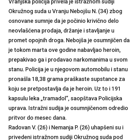
Vranjska policija privela je istražnom sudiji
Okružnog suda u Vranju Nebojšu N. (34) zbog
osnovane sumnje da je počinio krivično delo
neovlašćena prodaja, držanje i stavljanje u
promet opojnih droga. Nebojša je osumnjičen da
je tokom marta ove godine nabavljao heroin,
prepakivao ga i prodavao narkomanima u svom
stanu. Policija je u njegovom automobilu i stanu
pronašla 18,38 grama praškaste supstance za
koju se pretpostavlja da je heroin. Uz to i 191
kapsulu leka „tramadol“, saopštava Policijska
uprava. Istražni sudija je osumnjičenom odredio
pritvor do mesec dana.
Radovan V. (26) i Nemanja P. (26) uhapšeni su i
privedeni istražnom sudiji Okružnog suda pod