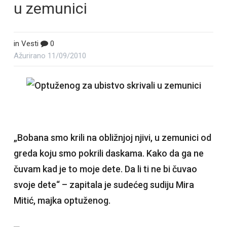
u zemunici
in
Vesti
0
Ažurirano
11/09/2010
„Bobana smo krili na obližnjoj njivi, u zemunici od
greda koju smo pokrili daskama. Kako da ga ne
čuvam kad je to moje dete. Da li ti ne bi čuvao
svoje dete“ – zapitala je sudećeg sudiju Mira
Mitić, majka optuženog.