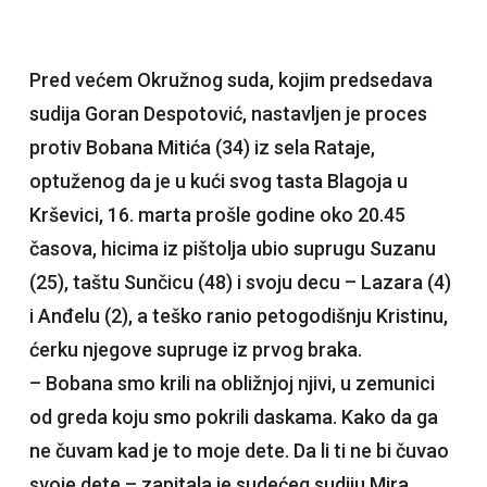
Pred većem Okružnog suda, kojim predsedava
sudija Goran Despotović, nastavljen je proces
protiv Bobana Mitića (34) iz sela Rataje,
optuženog da je u kući svog tasta Blagoja u
Krševici, 16. marta prošle godine oko 20.45
časova, hicima iz pištolja ubio suprugu Suzanu
(25), taštu Sunčicu (48) i svoju decu – Lazara (4)
i Anđelu (2), a teško ranio petogodišnju Kristinu,
ćerku njegove supruge iz prvog braka.
– Bobana smo krili na obližnjoj njivi, u zemunici
od greda koju smo pokrili daskama. Kako da ga
ne čuvam kad je to moje dete. Da li ti ne bi čuvao
svoje dete – zapitala je sudećeg sudiju Mira