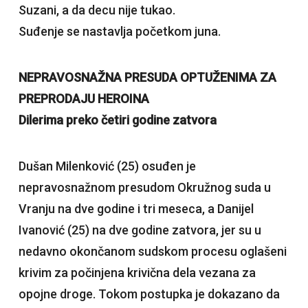
Suzani, a da decu nije tukao.
Suđenje se nastavlja početkom juna.
NEPRAVOSNAŽNA PRESUDA OPTUŽENIMA ZA
PREPRODAJU HEROINA
Dilerima preko četiri godine zatvora
Dušan Milenković (25) osuđen je
nepravosnažnom presudom Okružnog suda u
Vranju na dve godine i tri meseca, a Danijel
Ivanović (25) na dve godine zatvora, jer su u
nedavno okončanom sudskom procesu oglašeni
krivim za počinjena krivična dela vezana za
opojne droge. Tokom postupka je dokazano da