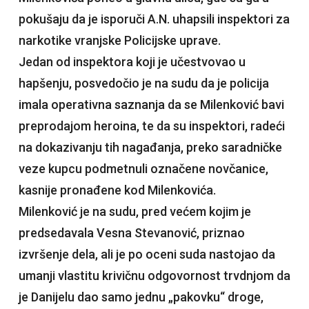
pokušaju da je isporuči A.N. uhapsili inspektori za
narkotike vranjske Policijske uprave.
Jedan od inspektora koji je učestvovao u
hapšenju, posvedočio je na sudu da je policija
imala operativna saznanja da se Milenković bavi
preprodajom heroina, te da su inspektori, radeći
na dokazivanju tih nagađanja, preko saradničke
veze kupcu podmetnuli označene novčanice,
kasnije pronađene kod Milenkovića.
Milenković je na sudu, pred većem kojim je
predsedavala Vesna Stevanović, priznao
izvršenje dela, ali je po oceni suda nastojao da
umanji vlastitu krivičnu odgovornost trvdnjom da
je Danijelu dao samo jednu „pakovku“ droge,