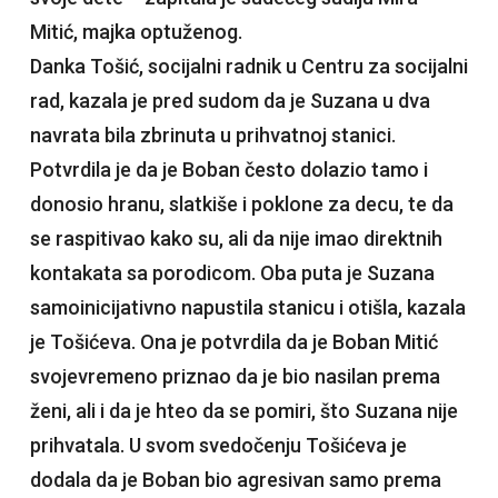
Mitić, majka optuženog.
Danka Tošić, socijalni radnik u Centru za socijalni
rad, kazala je pred sudom da je Suzana u dva
navrata bila zbrinuta u prihvatnoj stanici.
Potvrdila je da je Boban često dolazio tamo i
donosio hranu, slatkiše i poklone za decu, te da
se raspitivao kako su, ali da nije imao direktnih
kontakata sa porodicom. Oba puta je Suzana
samoinicijativno napustila stanicu i otišla, kazala
je Tošićeva. Ona je potvrdila da je Boban Mitić
svojevremeno priznao da je bio nasilan prema
ženi, ali i da je hteo da se pomiri, što Suzana nije
prihvatala. U svom svedočenju Tošićeva je
dodala da je Boban bio agresivan samo prema