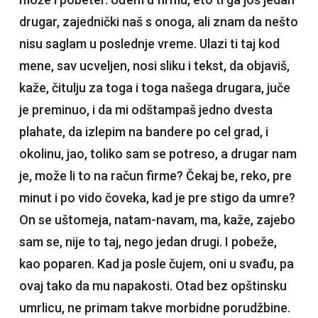
drugar, zajednički naš s onoga, ali znam da nešto
nisu saglam u poslednje vreme. Ulazi ti taj kod
mene, sav ucveljen, nosi sliku i tekst, da objaviš,
kaže, čitulju za toga i toga našega drugara, juče
je preminuo, i da mi odštampaš jedno dvesta
plahate, da izlepim na bandere po cel grad, i
okolinu, jao, toliko sam se potreso, a drugar nam
je, može li to na račun firme? Čekaj be, reko, pre
minut i po vido čoveka, kad je pre stigo da umre?
On se uštomeja, natam-navam, ma, kaže, zajebo
sam se, nije to taj, nego jedan drugi. I pobeže,
kao poparen. Kad ja posle čujem, oni u svađu, pa
ovaj tako da mu napakosti. Otad bez opštinsku
umrlicu, ne primam takve morbidne porudžbine.