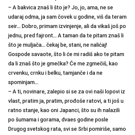
– A bakvica znaš li što je? Jo, jo, ama, ne se
udaraj odma, ja sam čovek u godine, viš da teram
seir… Dobro, primam izvinjenje, ali da vikaš još po
jednu, pred fajront… A taman da te pitam znaš li
što je muljača… čekaj be, stani, ne nalićaj!
Gospode savaote, što li će mi radiš ako te pitam
da li znaš što je gmečka? Će me zgmečiš, kao
crvenku, crnku i belku, tamjanče i da ne
spominjam…
– A ti, novinare, zalepio si se za ovi naši lopovi iz
vlast, pratim ja, pratim, prođoše ratovi, a ti još u
ratno stanje, kao oni Japanci, što su ih nalazili
po šumama i gorama, dvaes godine posle
Drugog svetskog rata, svi se Srbi pomiriše, samo