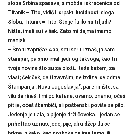
sloba Srbina spasava, a možda i skraćenica od
Titanik – Tito, vidiš li srpsku lucidnost: sloga =
Sloba, Titanik = Tito. Što je falilo na ti ljudi?
Ništa, imali su i višak. Zato mi dajma imamo
manjak.
– Što ti zapriča? Aaa, seti se! Ti znaš, ja sam
štampar, pa smo imali jednog takvoga, kao ti i
tvoje novine što su za ološi… teše kažem, za
vlast; ček ček, da ti završim, ne izdizaj se odma. –
Štamparija „Nova Jugoslavija“, pare rinište, sa
vilu da rineš. I mi po kafane, ovamo, onamo, oćeš
pitije, oćeš škembići, ali poštenski, poviše se pilo.
Jedenje je uala, a pijenje drži čoveka. I jedan se
priheftao uz nas, jede, pije, ali u džep da se
brkne, nikako, kao poskoka da ima tamo, ili