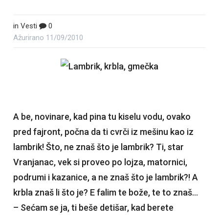
in
Vesti
0
Ažurirano
11/09/2010
A be, novinare, kad pina tu kiselu vodu, ovako
pred fajront, počna da ti cvrči iz mešinu kao iz
lambrik! Što, ne znaš što je lambrik? Ti, star
Vranjanac, vek si proveo po lojza, matornici,
podrumi i kazanice, a ne znaš što je lambrik?! A
krbla znaš li što je? E falim te bože, te to znaš…
– Sećam se ja, ti beše detišar, kad berete