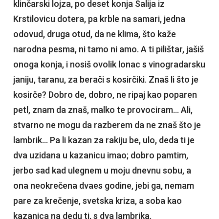
klinčarski lojza, po deset konja Salija iz
Krstilovicu dotera, pa krble na samari, jedna
odovud, druga otud, da ne klima, što kaže
narodna pesma, ni tamo ni amo. A ti pilištar, jašiš
onoga konja, i nosiš ovolik lonac s vinogradarsku
janiju, taranu, za berači s kosirčiki. Znaš li što je
kosirče? Dobro de, dobro, ne ripaj kao poparen
petl, znam da znaš, malko te provociram… Ali,
stvarno ne mogu da razberem da ne znaš što je
lambrik… Pa li kazan za rakiju be, ulo, deda ti je
dva uzidana u kazanicu imao; dobro pamtim,
jerbo sad kad ulegnem u moju dnevnu sobu, a
ona neokrečena dvaes godine, jebi ga, nemam
pare za krečenje, svetska kriza, a soba kao
kazanica na dedu ti, s dva lambrika.