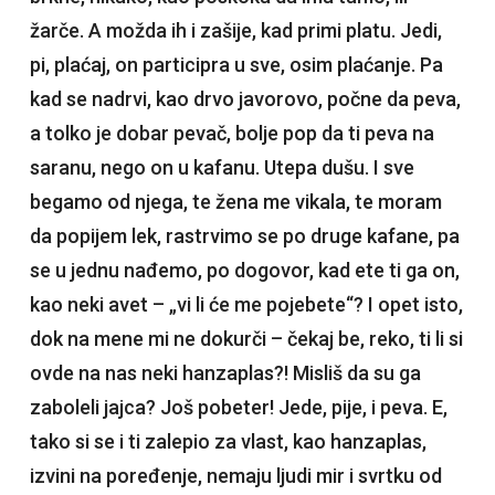
žarče. A možda ih i zašije, kad primi platu. Jedi,
pi, plaćaj, on participra u sve, osim plaćanje. Pa
kad se nadrvi, kao drvo javorovo, počne da peva,
a tolko je dobar pevač, bolje pop da ti peva na
saranu, nego on u kafanu. Utepa dušu. I sve
begamo od njega, te žena me vikala, te moram
da popijem lek, rastrvimo se po druge kafane, pa
se u jednu nađemo, po dogovor, kad ete ti ga on,
kao neki avet – „vi li će me pojebete“? I opet isto,
dok na mene mi ne dokurči – čekaj be, reko, ti li si
ovde na nas neki hanzaplas?! Misliš da su ga
zaboleli jajca? Još pobeter! Jede, pije, i peva. E,
tako si se i ti zalepio za vlast, kao hanzaplas,
izvini na poređenje, nemaju ljudi mir i svrtku od