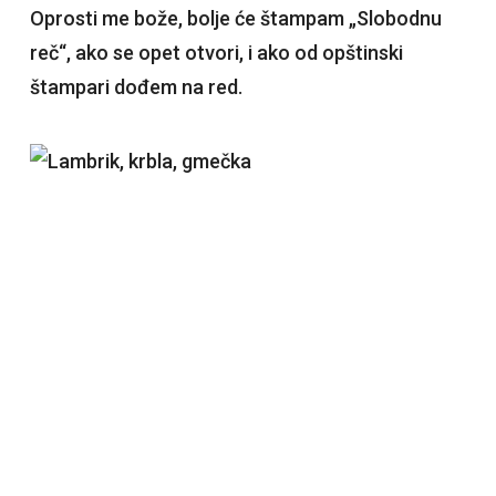
Oprosti me bože, bolje će štampam „Slobodnu
reč“, ako se opet otvori, i ako od opštinski
štampari dođem na red.