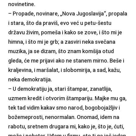
novinetine.
– Propade, novinare, „Nova Jugoslavija“, propala
i stara, što da praviš, evo već u petu-šestu
državu živim, pomeša i kako se zove, i što mi je
himna, i što mi je grb; a zasviri neka svečana
muzika, ja se dizam, što znam komšija otud
gleda, će me prijavi ako ne stanem mirno. Beše i
kraljevina, i maršalat, i slobomirija, a sad, kažu,
neka demokratija.
– U demokratiju ja, stari štampar, zanatlija,
uzmem kredit i otvorim štampariju. Majke mu ga,
tek tad vidim kakav smo narod, bogobojažljiv i
božemeprosti, nenormalan. Onomad, idem na
rabotu, sretnem drugara mi, kako je, što je, ćuti,
može i pobeter. Uđem u firmu, eto ti ga još jedan