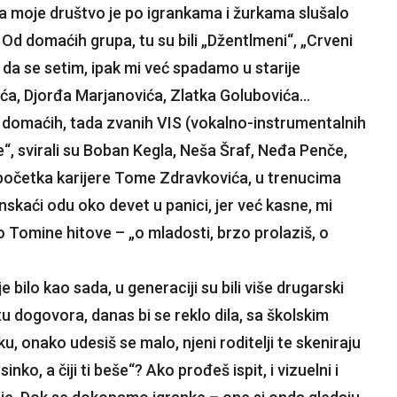
, a moje društvo je po igrankama i žurkama slušalo
 Od domaćih grupa, tu su bili „Džentlmeni“, „Crveni
a da se setim, ipak mi već spadamo u starije
vića, Djorđa Marjanovića, Zlatka Golubovića…
 domaćih, tada zvanih VIS (vokalno-instrumentalnih
e“, svirali su Boban Kegla, Neša Šraf, Neđa Penče,
 početka karijere Tome Zdravkovića, u trenucima
skaći odu oko devet u panici, jer već kasne, mi
o Tomine hitove – „o mladosti, brzo prolaziš, o
 bilo kao sada, u generaciji su bili više drugarski
tu dogovora, danas bi se reklo dila, sa školskim
, onako udesiš se malo, njeni roditelji te skeniraju
ko, a čiji ti beše“? Ako prođeš ispit, i vizuelni i