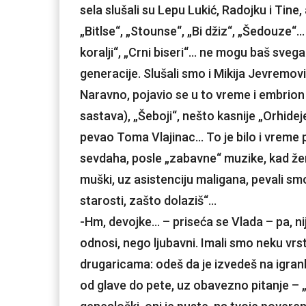
sela slušali su Lepu Lukić, Radojku i Tine
„Bitlse“, „Stounse“, „Bi džiz“, „Šedouze“…
koralji“, „Crni biseri“… ne mogu baš sveg
generacije. Slušali smo i Mikija Jevremo
Naravno, pojavio se u to vreme i embrion
sastava), „Šeboji“, nešto kasnije „Orhidej
pevao Toma Vlajinac… To je bilo i vreme
sevdaha, posle „zabavne“ muzike, kad žen
muški, uz asistenciju maligana, pevali sm
starosti, zašto dolaziš“…
-Hm, devojke… – priseća se Vlada – pa, nije
odnosi, nego ljubavni. Imali smo neku vrs
drugaricama: odeš da je izvedeš na igranku
od glave do pete, uz obavezno pitanje – „sin