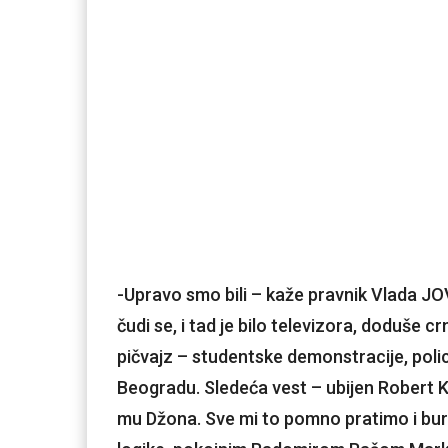
-Upravo smo bili – kaže pravnik Vlada JOV
čudi se, i tad je bilo televizora, doduše c
pičvajz – studentske demonstracije, poli
Beogradu. Sledeća vest – ubijen Robert K
mu Džona. Sve mi to pomno pratimo i bur