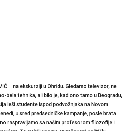
IĆ – na ekskurziji u Ohridu. Gledamo televizor, ne
rno-bela tehnika, ali bilo je, kad ono tamo u Beogradu,
cija leši studente ispod podvožnjaka na Novom
enedi, u sred predsedničke kampanje, posle brata
no raspravljamo sa našim profesorom filozofije i