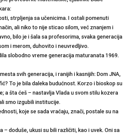
kara:
sti, strpljenja sa učenicima. I ostali pomenuti
način, ali niko to nije sticao silom, već znanjem i
o, bilo je i šala sa profesorima, svaka generacija
usom i merom, duhovito i neuvredljivo.
vodila slobodno vreme generacija maturanata 1969.
mesta svih generacija, i ranijih i kasnijih: Dom JNA,
ić? To je bila daleka budućnost. Korzo i bioskop su
e; a šta ćeš – nastavlja Vlada u svom stilu kozera
i smo izgubili institucije.
dnosti, koje se sada vraćaju, znači, postale su na
 – doduše, ukusi su bili različiti, kao i uvek. Oni sa