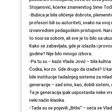
Stojanović, kćerke znamenitog Sime Toč
-Bubica je bila oličenje dobrote, plemenito
profesori bili su autoriteti, svako na svoj 
izvanrednim pedagoškim pristupom. Naravn
to nosi sa sobom, ali sve je to bilo sa uk
Kako se zabavljala, gde je izlazila i pro
godine? Nije bilo mnogo izbora.
-Pa tu su – kaže Vlada Jović – bila kultna 
Ćoška, korzo. Gde drugo da izađeš? U kaf
bile institucije tadašnjeg sistema za mlad
generacije – sad smo, kao, dobili sistem, al
Ta je generacija ipak uspostavila neke vre
neki način klasika.
-Tada su se pojavili „Bitlsi“ – seća se Vlada