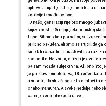
genealoški, oni je puste, na tvoje pover
njihove simpatije, starije momke, a mi naš
koalicije između polova.
-U našoj generaciji nije bilo mnogo ljub
književnosti u Srednjoj ekonomskoj školi – 
tajne. Bili smo kao porodica, sa izuzecima 
prilično oskudan, ali smo se trudili da ga
smo bili romantični, maštoviti, za razliku
romantike. Ne znam, možda je ovo profesi
pa sam možda subjektivna. Ali, ono što je
je proslava punoletstva, 18. rođendana. 
u subotu, da slaviš, pa se to nastavi i u 
onako mamuran. A svake nedelje neko slavi.
osam, eventualno pola devet.