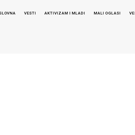
SLOVNA
VESTI
AKTIVIZAM I MLADI
MALI OGLASI
VE