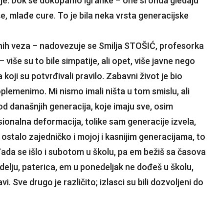
enje. Dok se dokopamo igranke – one si onda gledaju
e, mlađe cure. To je bila neka vrsta generacijske
avnih veza – nadovezuje se Smilja STOŠIĆ, profesorka
više su to bile simpatije, ali opet, više javne nego
koji su potvrđivali pravilo. Zabavni život je bio
 oplemenimo. Mi nismo imali ništa u tom smislu, ali
 od današnjih generacija, koje imaju sve, osim
onalna deformacija, tolike sam generacije izvela,
 ostalo zajedničko i mojoj i kasnijim generacijama, to
Tada se išlo i subotom u školu, pa em bežiš sa časova
nedelju, paterica, em u ponedeljak ne dođeš u školu,
 Sve drugo je različito; izlasci su bili dozvoljeni do