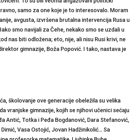
ićem. To su bili veoma angažovani politički
aravno, samo za one koje je to interesovalo. Moram
je, avgusta, izvršena brutalna intervencija Rusa u
 Iako smo navijali za Čehe, nekako smo se uzdali u
d nas biti odložena; eto, nije, ali nisu Rusi krivi, ne
irektor gimnazije, Boža Popović. I tako, nastava je
, školovanje ove generacije obeležila su velika
a vranjske gimnazije, kojih se njihovi učenici sećaju
Nađa Antić, Totka i Peđa Bogdanović, Dara Stefanović,
e Dimić, Vasa Ostojić, Jovan Hadžinikolić… Sa
jne profesorke matematike, Ljubinke Bube