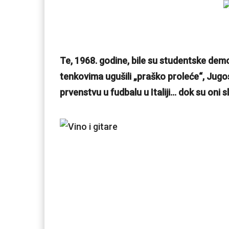
Te, 1968. godine, bile su studentske demo
tenkovima ugušili „praško proleće“, Jug
prvenstvu u fudbalu u Italiji… dok su oni s