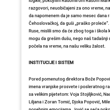
logike, pokojnim Radomirom Rašom Markov
razgovori, neuobičajeni za ono vreme, n
da napomenem da je samo mesec dana rani
Čehoslovačkoj, da guši „praško proleće“.
Ruse, mislili smo da će zbog toga i škola ko
mogu da grešim dušu, nego naš tadašnji d
počela na vreme, na našu veliku žalost.
INSTITUCIJE I SISTEM
Pored pomenutog direktora Bože Popovića
imena vranjske prosvete i posleratnog rad
sa velikim pijetetom: Voja Stojiljković, 
Liljana i Zoran Tomić, Djoka Popović, Mil
posebnim emocijama, Jović se seća poko