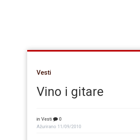
Vesti
Vino i gitare
in
Vesti
0
Ažurirano
11/09/2010