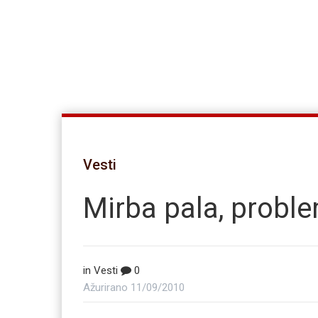
Vesti
Mirba pala, proble
in
Vesti
0
Ažurirano
11/09/2010