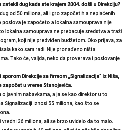
 zatekli dug kada ste krajem 2004. došli u Direkciju?
g od 50 miliona, ali i gro započetih a neplaćenih
o poslova je započeto a lokalna samouprava nije
to lokalna samouprava ne prebacuje sredstva a traži
ogram, koji nije predviđen budžetom. Oko prijava, za
lisala kako sam radi. Nije pronađeno ništa
ama. Tako će, valjda, neko da proverava i poslovanje
 sporom Direkcije sa firmom „Signalizacija“ iz Niša,
je započet u vreme Stanojevića.
 o javnim nabavkama, a ja se kao direktor u to
Signalizaciji iznosi 55 miliona, kao što se
iona.
vredni 36 miliona, ali se brzo uvidelo da to malo.