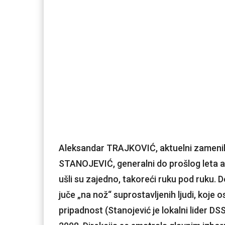
Aleksandar TRAJKOVIĆ, aktuelni zamenik d
STANOJEVIĆ, generalni do prošlog leta a 
ušli su zajedno, takoreći ruku pod ruku. 
juče „na nož“ suprostavljenih ljudi, koje 
pripadnost (Stanojević je lokalni lider DSS