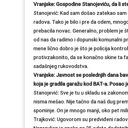
Vranjske: Gospodine Stanojeviću, da li ste
Stanojević: Kad sam došao zatekao sam du
radova. Tako je bilo i pre da odem, mnog
prebacila novac. Generalno, problem je š
od nas da radimo i dopunski komunalni pr
mene lično dobro je što je policija kontro
protivzakonito, da se konačno skine ta f
sadašnjeg rukovodstva.
Vranjske: Javnost se poslednjih dana bavi
koja je gradila garažu kod BAT-a. Posao 
Stanojević: Sve je tu u skladu sa zakonom
nisma mešao. Nije tačno da naš dug prema 
spominje. On je mnogo manji, oko pet mil
Trajković: Ugovorom su predviđeni radovi 