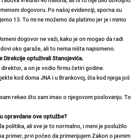
adova vrednih 40 miliona, ali ni to nije bilo dovoljno.
o usmenom dogovoru. Po našoj evidenciji, sporna su
ugujemo 13. To mi ne možemo da platimo jer je i mimo
Usmeni dogovor ne važi, kako je on mogao da radi
dovi oko garaže, ali to nema ništa napismeno.
e Direkcije optuživali Stanojevića.
 direktor, a on je vodio firmu četiri godine.
bjekte kod doma JNA i u Brankovoj, šta kod njega još
e sam rekao što sam imao o njegovom poslovanju. To
 su opravdane ove optužbe?
ila politika, ali sve je to normalno, i meni je poslužilo
na primer, prvi počeo da primenjujem Zakon o javnim