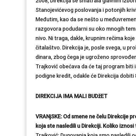
2008, Direkcija se smatrala glavnim izborn
Stanojevićevog poslovanja i potonjih krivi
Međutim, kao da se nešto u međuvremenu
razgovora podudarni su oko mnogih tema,
nivo. Ni traga, dakle, krupnim rečima koje
čitalaštvo. Direkcija je, posle svega, u 
dinara, zbog čega je ugroženo sprovođe
Trajković obećava da će taj program biti
podigne kredit, odakle će Direkcija dobiti
DIREKCIJA IMA MALI BUDžET
VRANjSKE: Od smene ne čelu Direkcije pro
koja ste nasledili u Direkciji. Koliko iznosi
Trajković: Dugovanja koja smo nasledili 