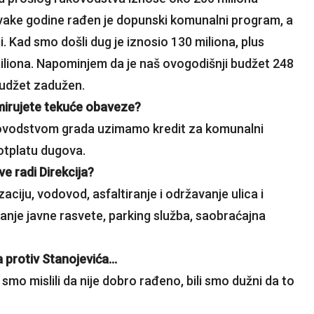
 svake godine rađen je dopunski komunalni program, a
i. Kad smo došli dug je iznosio 130 miliona, plus
 miliona. Napominjem da je naš ovogodišnji budžet 248
 budžet zadužen.
zmirujete tekuće obaveze?
kovodstvom grada uzimamo kredit za komunalni
otplatu dugova.
ve radi Direkcija?
aciju, vodovod, asfaltiranje i održavanje ulica i
aćanje javne rasvete, parking služba, saobraćajna
ava protiv Stanojevića…
smo mislili da nije dobro rađeno, bili smo dužni da to