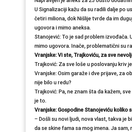
Napravljen je aneks za 25 odsto dodatnih r
U Signalizaciji kažu da su radili dalje p
četiri miliona, dok Nišlije tvrde da im d
ugovora i mimo aneksa.
Stanojević: To je sad problem izvođača. 
mimo ugovora. Inače, problematični su ra
Vranjske: Vi ste, Trajkoviću, za sve nevolj
Trajković: Za sve loše u poslovanju kriv je
Vranjske: Osim garaže i dve prijave, za o
nije bilo u redu?
Trajković: Pa, ne znam šta da kažem, sv
je to.
Vranjske: Gospodine Stanojeviću koliko
– Došli su novi ljudi, nova vlast, takva je b
da se skine fama sa mog imena. Ja sam, 