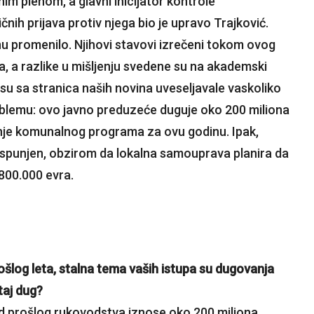
im plenom, a glavni inicijator kontrole
čnih prijava protiv njega bio je upravo Trajković.
 promenilo. Njihovi stavovi izrečeni tokom ovog
 a razlike u mišljenju svedene su na akademski
 su sa stranica naših novina uveseljavale vaskoliko
problemu: ovo javno preduzeće duguje oko 200 miliona
nje komunalnog programa za ovu godinu. Ipak,
 ispunjen, obzirom da lokalna samouprava planira da
 800.000 evra.
šlog leta, stalna tema vaših istupa su dugovanja
 taj dug?
od prošlog rukovodstva iznose oko 200 miliona