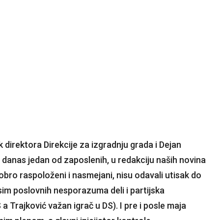
irektora Direkcije za izgradnju grada i Dejan
danas jedan od zaposlenih, u redakciju naših novina
Dobro raspoloženi i nasmejani, nisu odavali utisak do
osim poslovnih nesporazuma deli i partijska
 a Trajković važan igrač u DS). I pre i posle maja