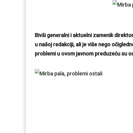
Bivši generalni i aktuelni zamenik direktor
u našoj redakciji, ali je više nego očigled
problemi u ovom javnom preduzeću su ostal