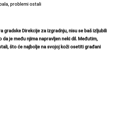
a gradske Direkcije za izgradnju, nisu se baš izljubili
no da je među njima napravljen neki dil. Međutim,
i, što će najbolje na svojoj koži osetiti građani