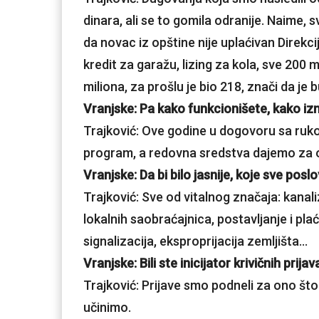
dinara, ali se to gomila odranije. Naime,
da novac iz opštine nije uplaćivan Direkcij
kredit za garažu, lizing za kola, sve 200
miliona, za prošlu je bio 218, znači da je
Vranjske: Pa kako funkcionišete, kako i
Trajković: Ove godine u dogovoru sa ru
program, a redovna sredstva dajemo za 
Vranjske: Da bi bilo jasnije, koje sve poslo
Trajković: Sve od vitalnog značaja: kanaliz
lokalnih saobraćajnica, postavljanje i pl
signalizacija, eksproprijacija zemljišta…
Vranjske: Bili ste inicijator krivičnih prij
Trajković: Prijave smo podneli za ono što 
učinimo.