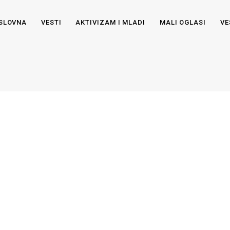
SLOVNA
VESTI
AKTIVIZAM I MLADI
MALI OGLASI
VE