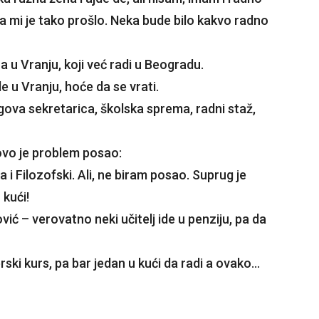
na mi je tako prošlo. Neka bude bilo kakvo radno
a u Vranju, koji već radi u Beogradu.
 u Vranju, hoće da se vrati.
gova sekretarica, školska sprema, radni staž,
ovo je problem posao:
 i Filozofski. Ali, ne biram posao. Suprug je
kući!
vić – verovatno neki učitelj ide u penziju, pa da
ski kurs, pa bar jedan u kući da radi a ovako…