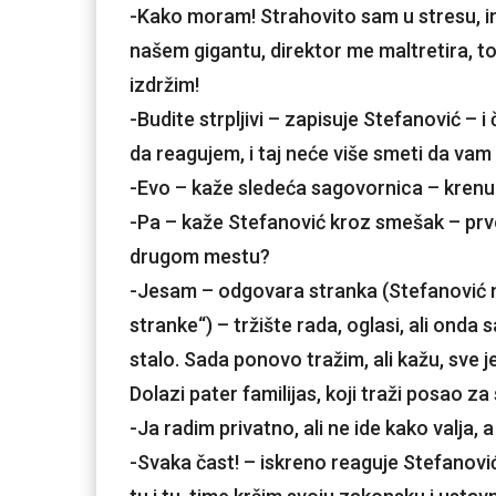
-Kako moram! Strahovito sam u stresu, im
našem gigantu, direktor me maltretira, t
izdržim!
-Budite strpljivi – zapisuje Stefanović –
da reagujem, i taj neće više smeti da vam
-Evo – kaže sledeća sagovornica – krenul
-Pa – kaže Stefanović kroz smešak – prvo
drugom mestu?
-Jesam – odgovara stranka (Stefanović ne
stranke“) – tržište rada, oglasi, ali onda
stalo. Sada ponovo tražim, ali kažu, sve 
Dolazi pater familijas, koji traži posao za
-Ja radim privatno, ali ne ide kako valja,
-Svaka čast! – iskreno reaguje Stefanović