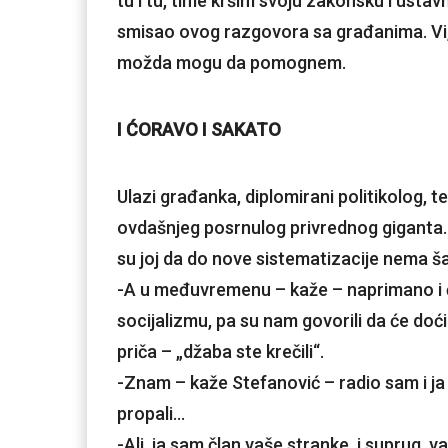
tu i tu, time kršim svoju zakonsku i usta
smisao ovog razgovora sa građanima. Vi, 
možda mogu da pomognem.
I ĆORAVO I SAKATO
Ulazi građanka, diplomirani politikolog, 
ovdašnjeg posrnulog privrednog giganta. Im
su joj da do nove sistematizacije nema š
-A u međuvremenu – kaže – naprimano i ć
socijalizmu, pa su nam govorili da će do
priča – „džaba ste krečili“.
-Znam – kaže Stefanović – radio sam i j
propali…
-Ali, ja sam član vaše stranke, i suprug, 