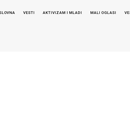
SLOVNA
VESTI
AKTIVIZAM I MLADI
MALI OGLASI
VE