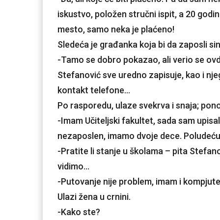
iskustvo, položen stručni ispit, a 20 godi
mesto, samo neka je plaćeno!
Sledeća je građanka koja bi da zaposli sin
-Tamo se dobro pokazao, ali verio se ovde
Stefanović sve uredno zapisuje, kao i nje
kontakt telefone…
Po rasporedu, ulaze svekrva i snaja; pon
-Imam Učiteljski fakultet, sada sam upisala
nezaposlen, imamo dvoje dece. Poludeću 
-Pratite li stanje u školama – pita Stefano
vidimo…
-Putovanje nije problem, imam i kompjuter
Ulazi žena u crnini.
-Kako ste?