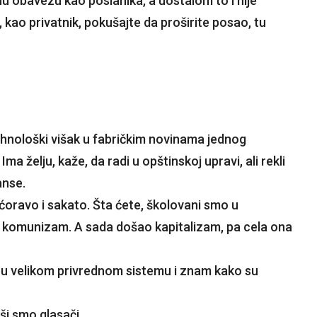
vnu obavezu kao poslanika, a uostalom to i nije
kao privatnik, pokušajte da proširite posao, tu
tehnološki višak u fabričkim novinama jednog
a želju, kaže, da radi u opštinskoj upravi, ali rekli
anse.
oravo i sakato. Šta ćete, školovani smo u
ći komunizam. A sada došao kapitalizam, pa cela ona
a u velikom privrednom sistemu i znam kako su
vaši smo glasači…