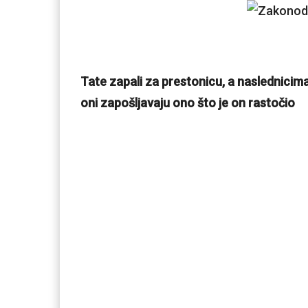
Tate zapali za prestonicu, a naslednicima
oni zapošljavaju ono što je on rastočio