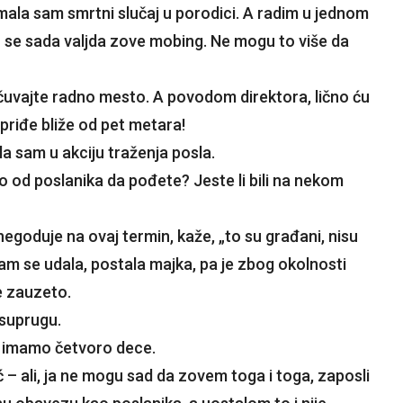
ala sam smrtni slučaj u porodici. A radim u jednom
o se sada valjda zove mobing. Ne mogu to više da
 i čuvajte radno mesto. A povodom direktora, lično ću
 priđe bliže od pet metara!
a sam u akciju traženja posla.
 od poslanika da pođete? Jeste li bili na nekom
goduje na ovaj termin, kaže, „to su građani, nisu
 sam se udala, postala majka, pa je zbog okolnosti
je zauzeto.
 suprugu.
 a imamo četvoro dece.
 – ali, ja ne mogu sad da zovem toga i toga, zaposli