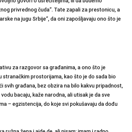
ovoljno govori o usrećiteljima, ili da budemo
južnog privrednog čuda“. Tate zapali za prestonicu, a
arske na jugu Srbije“, da oni zapošljavaju ono što je
jativu za razgovor sa građanima, a ono što je
a u stranačkim prostorijama, kao što je do sada bio
kući svih građana, bez obzira na bilo kakvu pripadnost,
u vodu bacaju, kaže narodna, ali utisak je da sve
oma – egzistencija, do koje svi pokušavaju da dođu
ka ružna žena i ajde de, ali nisam; imam i radno