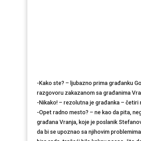
-Kako ste? – ljubazno prima građanku G
razgovoru zakazanom sa građanima Vranj
-Nikako! – rezolutna je građanka – četir
-Opet radno mesto? – ne kao da pita, neg
građana Vranja, koje je poslanik Stefano
da bi se upoznao sa njihovim problemima,