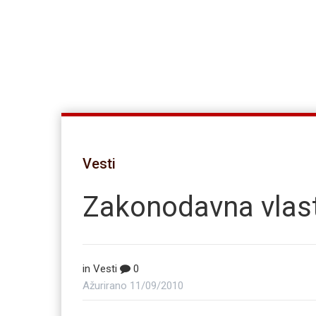
Vesti
Zakonodavna vlast, 
in
Vesti
0
Ažurirano
11/09/2010