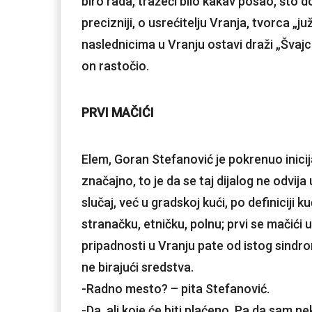
biro rada, tražeći bilo kakav posao, što d
precizniji, o usrećitelju Vranja, tvorca „
naslednicima u Vranju ostavi draži „Švajc
on rastočio.
PRVI MAČIĆI
Elem, Goran Stefanović je pokrenuo inici
značajno, to je da se taj dijalog ne odvij
slučaj, već u gradskoj kući, po definiciji 
stranačku, etničku, polnu; prvi se mačići 
pripadnosti u Vranju pate od istog sindr
ne birajući sredstva.
-Radno mesto? – pita Stefanović.
-Da, ali koje će biti plaćeno. Pa da sam ne