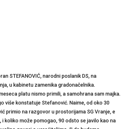
oran STEFANOVIĆ, narodni poslanik DS, na
a, u kabinetu zamenika gradonačelnika.
i meseca platu nismo primili, a samohrana sam majka.
o više konstatuje Stefanović. Naime, od oko 30
vić primio na razgovor u prostorijama SG Vranje, e
 i koliko može pomogao, 90 odsto se javilo kao na