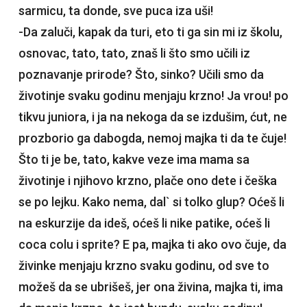
sarmicu, ta donde, sve puca iza uši!
-Da zaluči, kapak da turi, eto ti ga sin mi iz školu,
osnovac, tato, tato, znaš li što smo učili iz
poznavanje prirode? Što, sinko? Učili smo da
životinje svaku godinu menjaju krzno! Ja vrou! po
tikvu juniora, i ja na nekoga da se izdušim, ćut, ne
prozborio ga dabogda, nemoj majka ti da te čuje!
Što ti je be, tato, kakve veze ima mama sa
životinje i njihovo krzno, plače ono dete i češka
se po lejku. Kako nema, dal` si tolko glup? Oćeš li
na eskurzije da ideš, oćeš li nike patike, oćeš li
coca colu i sprite? E pa, majka ti ako ovo čuje, da
živinke menjaju krzno svaku godinu, od sve to
možeš da se ubrišeš, jer ona živina, majka ti, ima