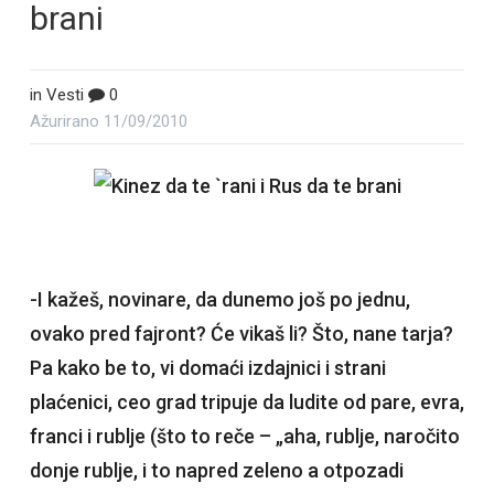
brani
in
Vesti
0
Ažurirano
11/09/2010
-I kažeš, novinare, da dunemo još po jednu,
ovako pred fajront? Će vikaš li? Što, nane tarja?
Pa kako be to, vi domaći izdajnici i strani
plaćenici, ceo grad tripuje da ludite od pare, evra,
franci i rublje (što to reče – „aha, rublje, naročito
donje rublje, i to napred zeleno a otpozadi