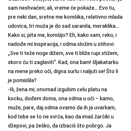
sam neshvaćen; ali, vreme će pokaže… Evo tu,
pre neki dan, sretne me komšika, relativno mlada
udovica, tri muža je do sad saranila, meraklika…
Kako si, pita me, komšijo? Eh, kako sam, reko, i
nadođe mi inspiracija, i odma složim u stihovi:
„Sve ti teže noge dižem, sve ti bliže rupi stižem,
skoro ću ti zaglaviti“. Kad, ona bam! šljakatarku
na mene preko oči, digna surlu i naljuti se! Što li
je pomislila?
-Ili, žena mi; onomad izgubim celu platu na
kocku, dođem doma, ona odma u oči – kamo,
muže, pare, daj odma ovamo da ih ja uvarkam,
kod tebe se to ne svrća, kao da imaš žarčiki u
džepovi, pa žeško, da izbaciš što pobrgo. Ja