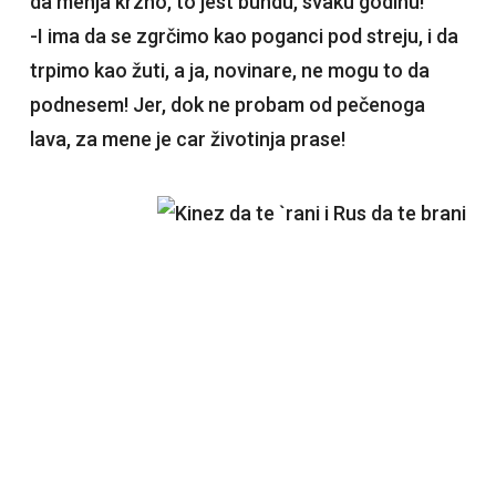
da menja krzno, to jest bundu, svaku godinu!
-I ima da se zgrčimo kao poganci pod streju, i da
trpimo kao žuti, a ja, novinare, ne mogu to da
podnesem! Jer, dok ne probam od pečenoga
lava, za mene je car životinja prase!