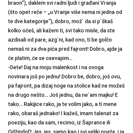
braon“), daklem svi radni ljudi i građani Vranja
(što opet reče – „u Vranje više nema ni jedna od
te dve kategorije“), dobro, mož` da si p`škaš
kolko oćeš, ali kažem ti, svi tako misle, da ste
azdisali od pare, azg`ni, kad ono, ti be golčo
nemaš ni za dva pića pred fajront! Dobro, ajde ja
će platim, će se osevapim…
-Dete! Daj na moju malenkost i na ovoga
novinara još po jednu! Dobro be, dobro, još ovu,
pa fajront, pa dizaj noge na stolice kad ne možeš
na drugo nešto… Još jednu, da ne`am majku! E
tako… Rakijice rako, ja te volim jako, a ti mene
rako, obaraš jednako! I kažeš, imam talenat za
poeziju, kao da sam, recimo, iz Šaprance ili
Odžindol? Jes, jes, samo kao i svi veliki poete, i ja