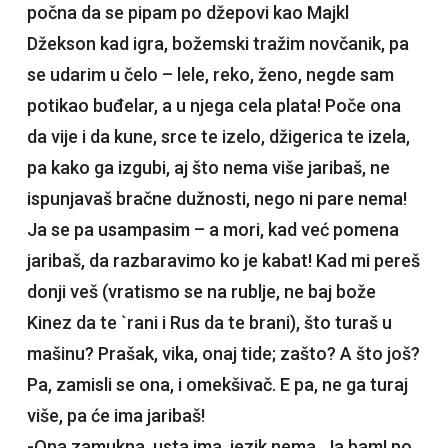
počna da se pipam po džepovi kao Majkl
Džekson kad igra, božemski tražim novčanik, pa
se udarim u čelo – lele, reko, ženo, negde sam
potikao buđelar, a u njega cela plata! Poče ona
da vije i da kune, srce te izelo, džigerica te izela,
pa kako ga izgubi, aj što nema više jaribaš, ne
ispunjavaš bračne dužnosti, nego ni pare nema!
Ja se pa usampasim – a mori, kad već pomena
jaribaš, da razbaravimo ko je kabat! Kad mi pereš
donji veš (vratismo se na rublje, ne baj bože
Kinez da te `rani i Rus da te brani), što turaš u
mašinu? Prašak, vika, onaj tide; zašto? A što još?
Pa, zamisli se ona, i omekšivač. E pa, ne ga turaj
više, pa će ima jaribaš!
-Ona zamukna, usta ima, jezik nema. Ja bam! po