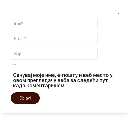
Сачувај моје име, е-пошту и веб место у
овом прегледачу веба за следећи пут
када коментаришем.