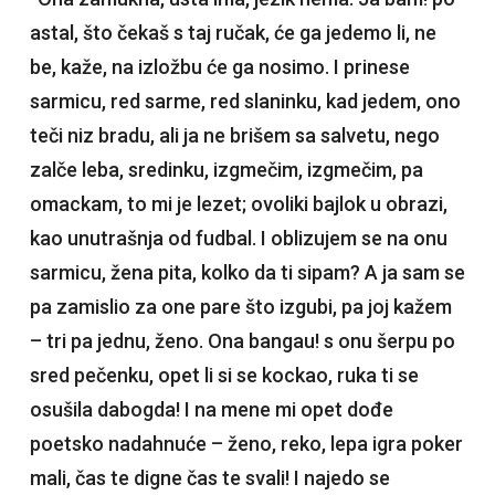
astal, što čekaš s taj ručak, će ga jedemo li, ne
be, kaže, na izložbu će ga nosimo. I prinese
sarmicu, red sarme, red slaninku, kad jedem, ono
teči niz bradu, ali ja ne brišem sa salvetu, nego
zalče leba, sredinku, izgmečim, izgmečim, pa
omackam, to mi je lezet; ovoliki bajlok u obrazi,
kao unutrašnja od fudbal. I oblizujem se na onu
sarmicu, žena pita, kolko da ti sipam? A ja sam se
pa zamislio za one pare što izgubi, pa joj kažem
– tri pa jednu, ženo. Ona bangau! s onu šerpu po
sred pečenku, opet li si se kockao, ruka ti se
osušila dabogda! I na mene mi opet dođe
poetsko nadahnuće – ženo, reko, lepa igra poker
mali, čas te digne čas te svali! I najedo se