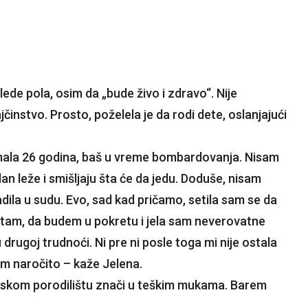
glede pola, osim da „bude živo i zdravo“. Nije
instvo. Prosto, poželela je da rodi dete, oslanjajući
mala 26 godina, baš u vreme bombardovanja. Nisam
dan leže i smišljaju šta će da jedu. Doduše, nisam
ila u sudu. Evo, sad kad pričamo, setila sam se da
etam, da budem u pokretu i jela sam neverovatne
 drugoj trudnoći. Ni pre ni posle toga mi nije ostala
im naročito – kaže Jelena.
jskom porodilištu znači u teškim mukama. Barem