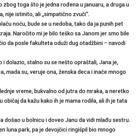
o zbog toga što je jedna rođena u januaru, a druga u
 nije istinito, ali „simpatično zvuči“.
 plaču noću, bude se u nedoba, tako da ja punih pet
aja. Naročito mi je bilo teško sa Janom jer smo bile
učio da posle fakulteta oduži dug otadžbini – navodi
 i dolazio, stalno su se nešto opraštali, Jana je,
, mada su, veruje ona, ženska deca i inače mnogo
ednje vreme, bukvalno od jutra do mraka, a neretko
 običaj da kažu kako ih je mama rodila, ali ih je tata
la došao u bolnicu i doveo Janu da vidi mlađu sestru.
n luna park, pa je devojčici ringišpil bio mnogo