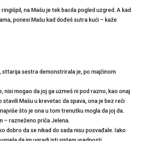
a ringišpil, na Mašu je tek bacila pogled uzgred. A kad
o, mama, ponesi Mašu kad dođeš sutra kući – kaže
 sttarija sestra demonstrirala je, po majčinom
, nisi mogao da joj ga uzmeš ni pod razno, kao onaj
mo stavili Mašu u krevetac da spava, ona je bez reči
lo najviše što je ona u tom trenutku mogla da joj da.
im – razneženo priča Jelena.
liko dobro da se nikad do sada nisu posvađale. Iako
 uspela da im ugradi isti sistem vrednosti.