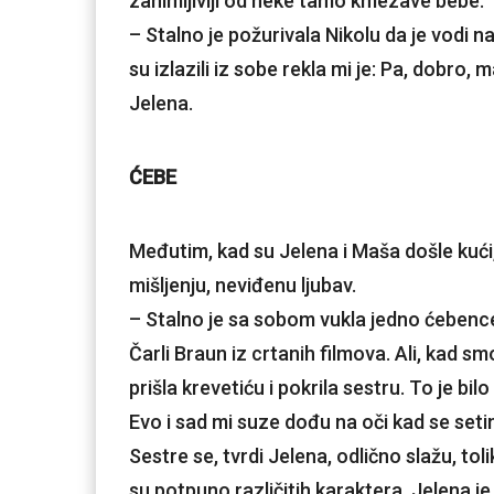
zanimljiviji od neke tamo kmezave bebe.
– Stalno je požurivala Nikolu da je vodi n
su izlazili iz sobe rekla mi je: Pa, dobr
Jelena.
ĆEBE
Međutim, kad su Jelena i Maša došle kući,
mišljenju, neviđenu ljubav.
– Stalno je sa sobom vukla jedno ćebence
Čarli Braun iz crtanih filmova. Ali, kad s
prišla krevetiću i pokrila sestru. To je bi
Evo i sad mi suze dođu na oči kad se set
Sestre se, tvrdi Jelena, odlično slažu, to
su potpuno različitih karaktera, Jelena je