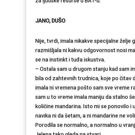
za ljudske resurse u BAT-u.
JANO, DUŠO
Nije, tvrdi, imala nikakve specijalne želje 
razmišljala ni kakvu odgovornost nosi majč
se na instinkt i tuđa iskustva.
– Ostala sam u drugom stanju kad sam i
bila od zahtevnih trudnica, koje po čitav 
imala ni vremena pošto sam sve vreme rad
sam u to vreme imala maniju da stalno š
količine mandarina. Isto mi se ponovilo i u
navika ni da šetam, a ni mandarine ne vol
Porodila se normalno, a normalno u vran
Jelena tako gleda na stvari.