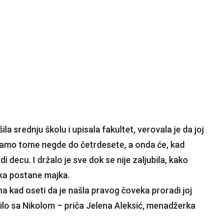
šila srednju školu i upisala fakultet, verovala je da joj
ti samo tome negde do četrdesete, a onda će, kad
 decu. I držalo je sve dok se nije zaljubila, kako
tka postane majka.
na kad oseti da je našla pravog čoveka proradi joj
silo sa Nikolom – priča Jelena Aleksić, menadžerka