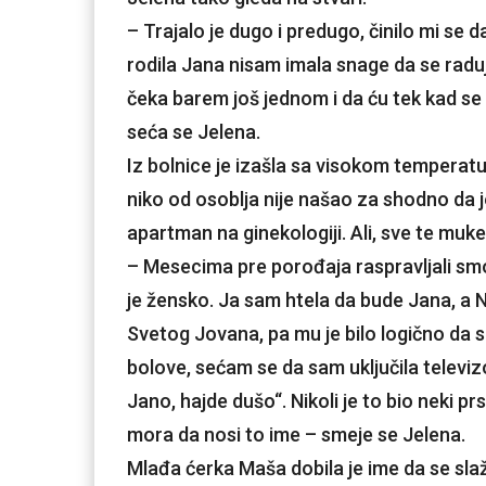
– Trajalo je dugo i predugo, činilo mi se d
rodila Jana nisam imala snage da se rad
čeka barem još jednom i da ću tek kad se
seća se Jelena.
Iz bolnice je izašla sa visokom temperatur
niko od osoblja nije našao za shodno da je
apartman na ginekologiji. Ali, sve te muk
– Mesecima pre porođaja raspravljali sm
je žensko. Ja sam htela da bude Jana, a 
Svetog Jovana, pa mu je bilo logično da 
bolove, sećam se da sam uključila televiz
Jano, hajde dušo“. Nikoli je to bio neki pr
mora da nosi to ime – smeje se Jelena.
Mlađa ćerka Maša dobila je ime da se slaže