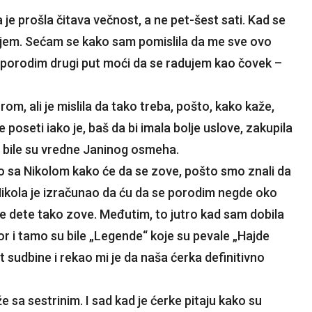
a je prošla čitava večnost, a ne pet-šest sati. Kad se
ujem. Sećam se kako sam pomislila da me sve ovo
 porodim drugi put moći da se radujem kao čovek –
om, ali je mislila da tako treba, pošto, kako kaže,
 poseti iako je, baš da bi imala bolje uslove, zakupila
e bile su vredne Janinog osmeha.
o sa Nikolom kako će da se zove, pošto smo znali da
Nikola je izračunao da ću da se porodim negde oko
se dete tako zove. Međutim, to jutro kad sam dobila
or i tamo su bile „Legende“ koje su pevale „Hajde
st sudbine i rekao mi je da naša ćerka definitivno
 sa sestrinim. I sad kad je ćerke pitaju kako su