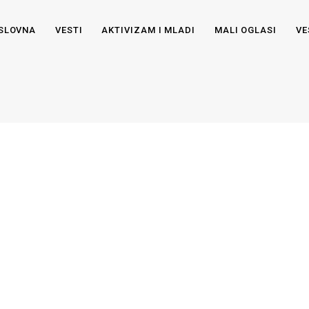
SLOVNA
VESTI
AKTIVIZAM I MLADI
MALI OGLASI
VE