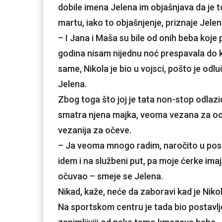
dobile imena Jelena im objašnjava da je t
martu, iako to objašnjenje, priznaje Jelena,
– I Jana i Maša su bile od onih beba koje
godina nisam nijednu noć prespavala do kr
same, Nikola je bio u vojsci, pošto je odl
Jelena.
Zbog toga što joj je tata non-stop odlazio
smatra njena majka, veoma vezana za oca
vezanija za očeve.
– Ja veoma mnogo radim, naročito u posl
idem i na službeni put, pa moje ćerke imaju
očuvao – smeje se Jelena.
Nikad, kaže, neće da zaboravi kad je Niko
Na sportskom centru je tada bio postavlje