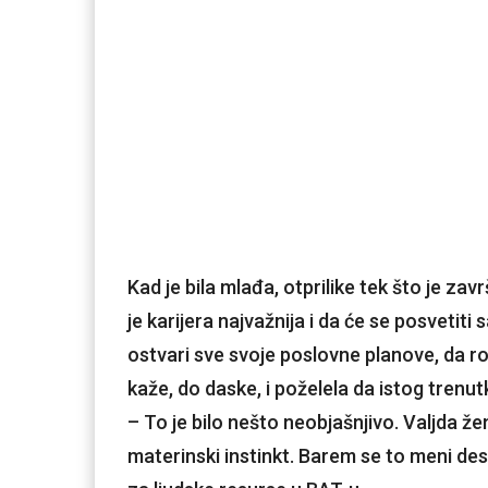
Kad je bila mlađa, otprilike tek što je zavr
je karijera najvažnija i da će se posveti
ostvari sve svoje poslovne planove, da rodi
kaže, do daske, i poželela da istog trenu
– To je bilo nešto neobjašnjivo. Valjda že
materinski instinkt. Barem se to meni de