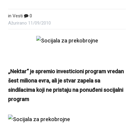
in
Vesti
0
Ažurirano
11/09/2010
„Nektar“ je spremio investicioni program vredan
šest miliona evra, ali je stvar zapela sa
sindilacima koji ne pristaju na ponuđeni socijalni
program