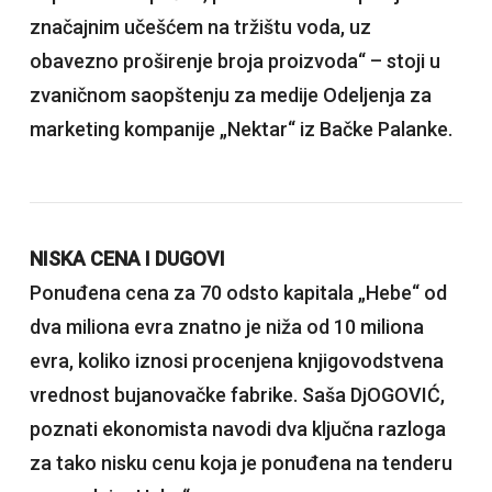
značajnim učešćem na tržištu voda, uz
obavezno proširenje broja proizvoda“ – stoji u
zvaničnom saopštenju za medije Odeljenja za
marketing kompanije „Nektar“ iz Bačke Palanke.
NISKA CENA I DUGOVI
Ponuđena cena za 70 odsto kapitala „Hebe“ od
dva miliona evra znatno je niža od 10 miliona
evra, koliko iznosi procenjena knjigovodstvena
vrednost bujanovačke fabrike. Saša DjOGOVIĆ,
poznati ekonomista navodi dva ključna razloga
za tako nisku cenu koja je ponuđena na tenderu