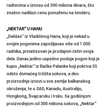
radnicima u iznosu od 390 miliona dinara, što
znatno nadilazi cenu ponuđenu na tenderu.
„NEKTAR“ U HANU
„Delišes“ iz Vladičinog Hana, koji je nekad u
svojim pogonima zapošljavao više od 1.000
radnika, privatizovan je prodajom četiri svoja
dela. Danas jedino uspešno posluje pogon koji je
kupio „Nektar“ iz Bačke Palanke koji pokriva 55
odsto domaćeg tržišta sokova, a deo
proizvodnje izvozi u sve zemlje balkanskog
okruženja, te u SAD, Kanadu, Australiju,
Hongkong, Švajcarsku i Irsku. Sa godišnjom
proizvodnjom od 300 miliona sokova, „Nektar“