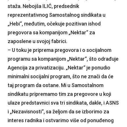
staža. Nebojša ILIĆ, predsednik
reprezentativnog Samostalnog sindikata u
„Hebi“, međutim, očekuje pozitivan ishod
pregovora sa kompanijom „Nektar“ za
zaposlene u svojoj fabrici.
– U toku je priprema pregovora i o socijalnom
programu sa kompanijom „Nektar“, što odrađuje
Agencija za privatizaciju. „Nektar“ je ponudio
minimalni socijalni program, što ne znači da će
taj program da ostane. Mi u Samostalnom
sindikatu pripremamo tim za pregovore u koji
ulaze predstavnici sva tri sindikata, dakle, i ASNS
i „Nezavisnosti“, sa željom da se izborimo za
interes radnika i ostvarimo više od ponuđenog