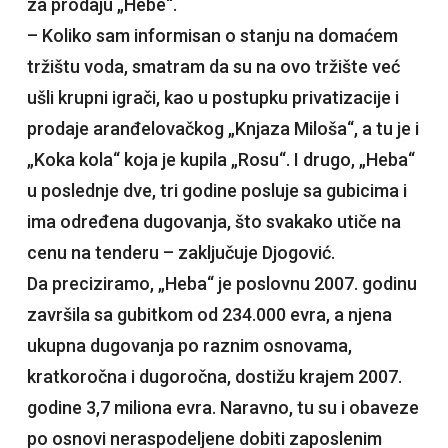
za prodaju „Hebe“.
– Koliko sam informisan o stanju na domaćem
tržištu voda, smatram da su na ovo tržište već
ušli krupni igrači, kao u postupku privatizacije i
prodaje aranđelovačkog „Knjaza Miloša“, a tu je i
„Koka kola“ koja je kupila „Rosu“. I drugo, „Heba“
u poslednje dve, tri godine posluje sa gubicima i
ima određena dugovanja, što svakako utiče na
cenu na tenderu – zaključuje Djogović.
Da preciziramo, „Heba“ je poslovnu 2007. godinu
završila sa gubitkom od 234.000 evra, a njena
ukupna dugovanja po raznim osnovama,
kratkoročna i dugoročna, dostižu krajem 2007.
godine 3,7 miliona evra. Naravno, tu su i obaveze
po osnovi neraspodeljene dobiti zaposlenim