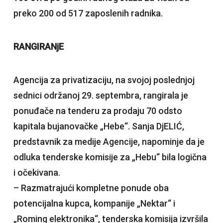
preko 200 od 517 zaposlenih radnika.
RANGIRANjE
Agencija za privatizaciju, na svojoj poslednjoj
sednici održanoj 29. septembra, rangirala je
ponuđače na tenderu za prodaju 70 odsto
kapitala bujanovačke „Hebe“. Sanja DjELIĆ,
predstavnik za medije Agencije, napominje da je
odluka tenderske komisije za „Hebu“ bila logična
i očekivana.
– Razmatrajući kompletne ponude oba
potencijalna kupca, kompanije „Nektar“ i
„Roming elektronika“, tenderska komisija izvršila