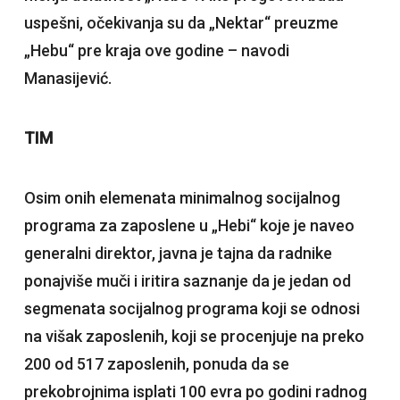
uspešni, očekivanja su da „Nektar“ preuzme
„Hebu“ pre kraja ove godine – navodi
Manasijević.
TIM
Osim onih elemenata minimalnog socijalnog
programa za zaposlene u „Hebi“ koje je naveo
generalni direktor, javna je tajna da radnike
ponajviše muči i iritira saznanje da je jedan od
segmenata socijalnog programa koji se odnosi
na višak zaposlenih, koji se procenjuje na preko
200 od 517 zaposlenih, ponuda da se
prekobrojnima isplati 100 evra po godini radnog