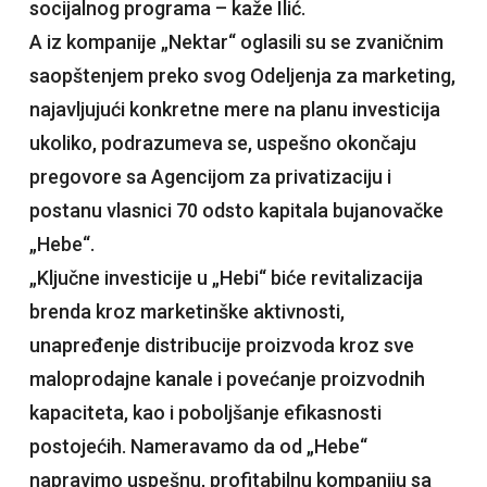
socijalnog programa – kaže Ilić.
A iz kompanije „Nektar“ oglasili su se zvaničnim
saopštenjem preko svog Odeljenja za marketing,
najavljujući konkretne mere na planu investicija
ukoliko, podrazumeva se, uspešno okončaju
pregovore sa Agencijom za privatizaciju i
postanu vlasnici 70 odsto kapitala bujanovačke
„Hebe“.
„Ključne investicije u „Hebi“ biće revitalizacija
brenda kroz marketinške aktivnosti,
unapređenje distribucije proizvoda kroz sve
maloprodajne kanale i povećanje proizvodnih
kapaciteta, kao i poboljšanje efikasnosti
postojećih. Nameravamo da od „Hebe“
napravimo uspešnu, profitabilnu kompaniju sa