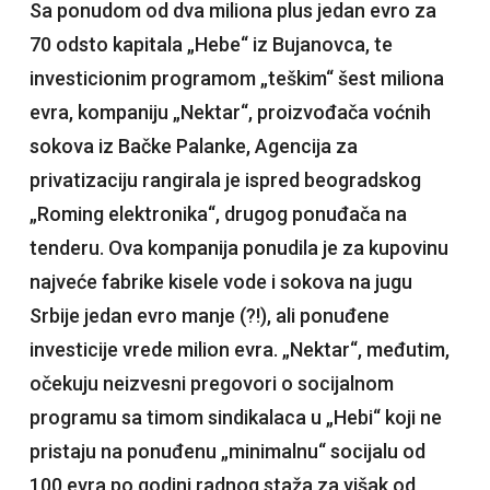
Sa ponudom od dva miliona plus jedan evro za
70 odsto kapitala „Hebe“ iz Bujanovca, te
investicionim programom „teškim“ šest miliona
evra, kompaniju „Nektar“, proizvođača voćnih
sokova iz Bačke Palanke, Agencija za
privatizaciju rangirala je ispred beogradskog
„Roming elektronika“, drugog ponuđača na
tenderu. Ova kompanija ponudila je za kupovinu
najveće fabrike kisele vode i sokova na jugu
Srbije jedan evro manje (?!), ali ponuđene
investicije vrede milion evra. „Nektar“, međutim,
očekuju neizvesni pregovori o socijalnom
programu sa timom sindikalaca u „Hebi“ koji ne
pristaju na ponuđenu „minimalnu“ socijalu od
100 evra po godini radnog staža za višak od