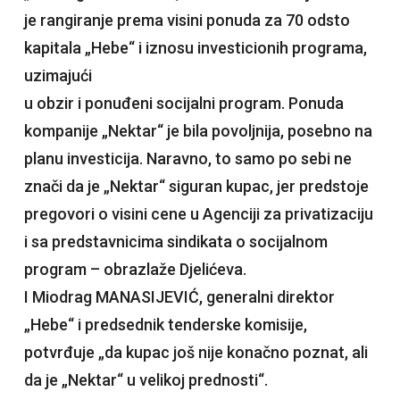
je rangiranje prema visini ponuda za 70 odsto
kapitala „Hebe“ i iznosu investicionih programa,
uzimajući
u obzir i ponuđeni socijalni program. Ponuda
kompanije „Nektar“ je bila povoljnija, posebno na
planu investicija. Naravno, to samo po sebi ne
znači da je „Nektar“ siguran kupac, jer predstoje
pregovori o visini cene u Agenciji za privatizaciju
i sa predstavnicima sindikata o socijalnom
program – obrazlaže Djelićeva.
I Miodrag MANASIJEVIĆ, generalni direktor
„Hebe“ i predsednik tenderske komisije,
potvrđuje „da kupac još nije konačno poznat, ali
da je „Nektar“ u velikoj prednosti“.