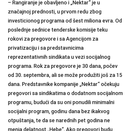
– Rangiranje je obavljeno i „Nektar“ je u
značajnoj prednosti, u prvom redu zbog
investicionog programa od šest miliona evra. Od
poslednje sednice tenderske komisije teku
rokovi za pregovore i sa Agencijom za
privatizaciju i sa predstavnicima
reprezentativnih sindikata u vezi socijalnog
programa. Rok za pregovore je 30 dana, počev
od 30. septembra, ali se može produžiti još za 15
dana. Predstavnike kompanije „Nektar“ očekuju
pregovori sa sindikatima o dodatnom socijalnom
programu, budući da su oni ponudili minimalni
socijalni program, godinu dana bez ikakvog
otpuštanja, te da se narednih pet godina ne
menja delatnost „Hebe“. Ako pregovori budu