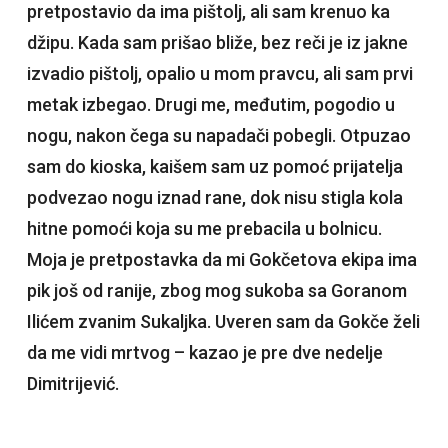
pretpostavio da ima pištolj, ali sam krenuo ka
džipu. Kada sam prišao bliže, bez reči je iz jakne
izvadio pištolj, opalio u mom pravcu, ali sam prvi
metak izbegao. Drugi me, međutim, pogodio u
nogu, nakon čega su napadači pobegli. Otpuzao
sam do kioska, kaišem sam uz pomoć prijatelja
podvezao nogu iznad rane, dok nisu stigla kola
hitne pomoći koja su me prebacila u bolnicu.
Moja je pretpostavka da mi Gokčetova ekipa ima
pik još od ranije, zbog mog sukoba sa Goranom
Ilićem zvanim Sukaljka. Uveren sam da Gokče želi
da me vidi mrtvog – kazao je pre dve nedelje
Dimitrijević.