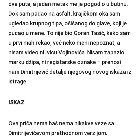
dva puta, a jedan metak me je pogodio u butinu.
Dok sam padao na asfalt, krajičkom oka sam
ugledao krupnog tipa, ošišanog do glave, koji je
pucao u mene. To nije bio Goran Tasić, kako sam
u prvi mah rekao, već neko meni nepoznat, a
nisam video ni Ivicu Vojinovića. Nisam zapazio
marku džipa, ni registarske oznake – prenosi
nam Dimitrijević detalje njegovog novog iskaza iz
istrage
ISKAZ
Ova priča nema baš nema nikakve veze sa
Dimitrijevićevom prethodnom verzijom.