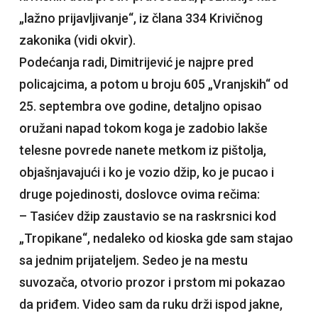
„lažno prijavljivanje“, iz člana 334 Krivičnog
zakonika (vidi okvir).
Podećanja radi, Dimitrijević je najpre pred
policajcima, a potom u broju 605 „Vranjskih“ od
25. septembra ove godine, detaljno opisao
oružani napad tokom koga je zadobio lakše
telesne povrede nanete metkom iz pištolja,
objašnjavajući i ko je vozio džip, ko je pucao i
druge pojedinosti, doslovce ovima rečima:
– Tasićev džip zaustavio se na raskrsnici kod
„Tropikane“, nedaleko od kioska gde sam stajao
sa jednim prijateljem. Sedeo je na mestu
suvozača, otvorio prozor i prstom mi pokazao
da priđem. Video sam da ruku drži ispod jakne,