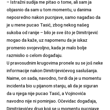
– Istražni sudija me pitao o tome, ali sam ja
objasnio da sam u tom momentu, u danima
neposredno nakon pucnjave, samo nagađao da
je u mene pucao Tasić, zbog nekog našeg
sukoba od ranije – bilo je sve što je Dimitrijević
mogao da kaže, uz napomenu da je iskaz
promenio svojevoljno, kada je malo bolje
razmislio o celom događaju.
U pravosudnim krugovima pronele su se još neke
informacije nakon Dimitrijevićevog saslušanja.
Naime, on sada, navodno, tvrdi da je u momentu
incidenta bio u pijanom stanju, ali da je siguran
da u njega nije pucao Tasić, a Vojinovića
navodno nije ni pominjao. Očevidac događaja,
Dimitrijevićev drug koji se u momentu pucnjave