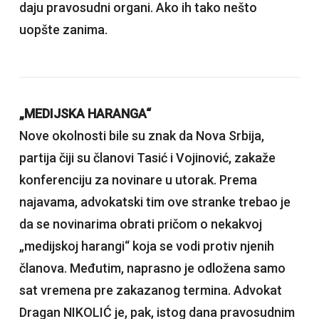
daju pravosudni organi. Ako ih tako nešto
uopšte zanima.
„MEDIJSKA HARANGA“
Nove okolnosti bile su znak da Nova Srbija,
partija čiji su članovi Tasić i Vojinović, zakaže
konferenciju za novinare u utorak. Prema
najavama, advokatski tim ove stranke trebao je
da se novinarima obrati pričom o nekakvoj
„medijskoj harangi“ koja se vodi protiv njenih
članova. Međutim, naprasno je odložena samo
sat vremena pre zakazanog termina. Advokat
Dragan NIKOLIĆ je, pak, istog dana pravosudnim