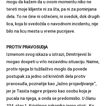
mogu da kažem da u ovom momentu niko ne
tereti moje klijente ni za šta, pa ni za pominjana
dela. To ne čine ni oštećeni, ni svedok, dok drugih
lica, koja bi svedočila o navodnom incidentu, nije
bilo na licu mesta u vreme pucnjave.
PROTIV PRAVOSUDjA
Izmenom svog iskaza u istrazi, Dimitrijević bi
mogao dospeti u vrlo nezavidnu situaciju. Naime,
protiv njega bi tužilaštvo moglo da povede
postupak za jedno od krivičnih dela protiv
pravosuđa, poznatije kao „lažno projavljivanje“,
jer je Tasića najpre prijavio kao osobu koja je
pucala na njega, a onda se predomislio. U članu
334, stav 1, Krivičnog zakonika jasno stoji: „Ko