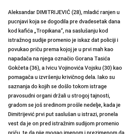
Aleksandar DIMITRIJEVIĆ (28), mladić ranjen u
pucnjavi koja se dogodila pre dvadesetak dana
kod kafića „Tropikana“, na saslušanju kod
istražnog sudije promenio je iskaz dat policiji i
povukao priču prema kojoj je u prvi mah kao
napadača na njega označio Gorana Tasića
Gokčeta (36), a Ivicu Vojinovića Vojsku (30) kao
pomagača u izvršenju krivičnog dela. Iako su
saznanja do kojih se došlo tokom istrage
pravosudni organi držali u strogoj tajnosti,
gradom se još sredinom prošle nedelje, kada je
Dimitrijević prvi put saslušan u istrazi, pronela
vest da je on pred istražnim sudijom promenio
priču, te da nije mogao imenom i prezimenom da