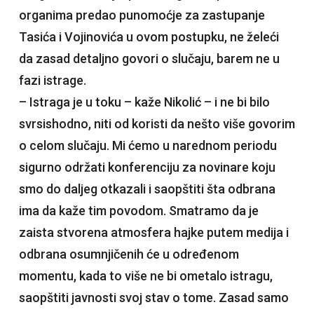
organima predao punomoćje za zastupanje
Tasića i Vojinovića u ovom postupku, ne želeći
da zasad detaljno govori o slučaju, barem ne u
fazi istrage.
– Istraga je u toku – kaže Nikolić – i ne bi bilo
svrsishodno, niti od koristi da nešto više govorim
o celom slučaju. Mi ćemo u narednom periodu
sigurno održati konferenciju za novinare koju
smo do daljeg otkazali i saopštiti šta odbrana
ima da kaže tim povodom. Smatramo da je
zaista stvorena atmosfera hajke putem medija i
odbrana osumnjičenih će u određenom
momentu, kada to više ne bi ometalo istragu,
saopštiti javnosti svoj stav o tome. Zasad samo