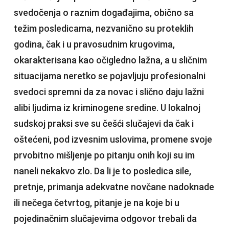
svedočenja o raznim događajima, obično sa
težim posledicama, nezvanično su proteklih
godina, čak i u pravosudnim krugovima,
okarakterisana kao očigledno lažna, a u sličnim
situacijama neretko se pojavljuju profesionalni
svedoci spremni da za novac i slično daju lažni
alibi ljudima iz kriminogene sredine. U lokalnoj
sudskoj praksi sve su češći slučajevi da čak i
oštećeni, pod izvesnim uslovima, promene svoje
prvobitno mišljenje po pitanju onih koji su im
naneli nekakvo zlo. Da li je to posledica sile,
pretnje, primanja adekvatne novčane nadoknade
ili nečega četvrtog, pitanje je na koje bi u
pojedinačnim slučajevima odgovor trebali da