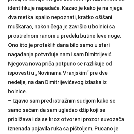
identifikuje napadače. Kazao je kako je na njega
dva metka ispalio nepoznati, kratko ošišani
muškarac, nakon čega je završio u bolnici sa
prostrelnom ranom u predelu butine leve noge.
Ono što je proteklih dana bilo samo u sferi
nagađanja potvrđuje nam i sam Dimitrijević.
Njegova nova priča potpuno se razlikuje od
ispovesti u „Novinama Vranjskim“ pre dve
nedelje, na dan Dimitrijevićevog izlaska iz
bolnice.
– Izjavio sam pred istražnim sudijom kako se
samo sećam da sam ugledao džip koji se
približava i da se kroz otvoreni prozor suvozača
iznenada pojavila ruka sa pištoljem. Pucano je