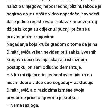
nalazio u njegovoj neposrednoj blizini, takođe je
negirao da je uopšte video napadače, navodeći
da je jedino registrovao prolazak nepoznatog
džipa iz koga su odjeknuli pucnji, priča se u
pravosudnim krugovima.
Nagađanja koja kruže gradom o tome da je na
Dimitrijevića vršen neviđen pritisak iz iyvesnih
krugova uoči davanja iskaza u istražnom
postupku, on sam odlučno demantuje.
– Niko mi nije pretio, jednostavno mislim da
nisam dobro video ceo događaj – zaključuje
Dimitrijević, a o razlozima izmene svoje
prvobitne priče odgovorio je kratko:
– Nema razloga.