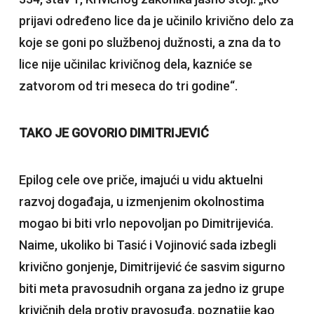
prijavi određeno lice da je učinilo krivično delo za
koje se goni po službenoj dužnosti, a zna da to
lice nije učinilac krivičnog dela, kazniće se
zatvorom od tri meseca do tri godine“.
TAKO JE GOVORIO DIMITRIJEVIĆ
Epilog cele ove priče, imajući u vidu aktuelni
razvoj događaja, u izmenjenim okolnostima
mogao bi biti vrlo nepovoljan po Dimitrijevića.
Naime, ukoliko bi Tasić i Vojinović sada izbegli
krivično gonjenje, Dimitrijević će sasvim sigurno
biti meta pravosudnih organa za jedno iz grupe
krivičnih dela protiv pravosuđa, poznatije kao