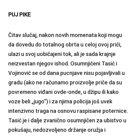
PUJ PIKE
Čitav slučaj, nakon novih momenata koji mogu
da dovedu do totalnog obrta u celoj ovoj priči,
ulazi u svoj uobičajeni tok, ali je sada krajnje
neizvestan njegov ishod. Osumnjičeni Tasić i
Vojinović se od dana pucnjave nisu pojavljivali u
gradu (ako ne računamo proizvolje priče da su
povremeno viđani ovde-onde, u džipu ili kako
voze beli „jugo“) i za njima policija još uvek
intenzivno traga na osnovu raspisane poternice.
Tasić je i dalje zvanično osumnjičen za ubistvo u
pokušaju, nedozvoljeno držanje oružja i