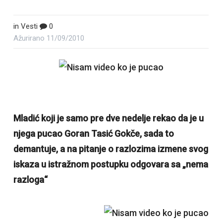
in
Vesti
0
Ažurirano
11/09/2010
Mladić koji je samo pre dve nedelje rekao da je u
njega pucao Goran Tasić Gokče, sada to
demantuje, a na pitanje o razlozima izmene svog
iskaza u istražnom postupku odgovara sa „nema
razloga“