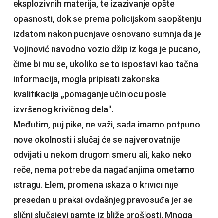
eksplozivnih materija, te izazivanje opšte
opasnosti, dok se prema policijskom saopštenju
izdatom nakon pucnjave osnovano sumnja da je
Vojinović navodno vozio džip iz koga je pucano,
čime bi mu se, ukoliko se to ispostavi kao tačna
informacija, mogla pripisati zakonska
kvalifikacija „pomaganje učiniocu posle
izvršenog krivičnog dela“.
Međutim, puj pike, ne važi, sada imamo potpuno
nove okolnosti i slučaj će se najverovatnije
odvijati u nekom drugom smeru ali, kako neko
reče, nema potrebe da nagađanjima ometamo
istragu. Elem, promena iskaza o krivici nije
presedan u praksi ovdašnjeg pravosuđa jer se
slični slučajevi pamte iz bliže prošlosti. Mnoga