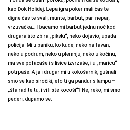
kao Dok Holidej. Lepa igra poker mali čas te
digne čas te svali, munte, barbut, par-nepar,
vrzuvačka… I bacamo mi barbut jednu noć kod
drugara što zbira „pikslu“, neko dojavio, upada
policija. Mi u paniku, ko kude; neko na tavan,
neko u podrum, neko u plemnju, neko u kočinu,
ma sve pofaćaše i s lisice izvrzaše, i u „maricu“
potrpaše. A ja i drugar mi u kokošarnik, gušnali
smo se kao siročiki, eto ti ga pandur s lampu –
„šta radite tu, i vi li ste kocoši“? Ne, reko, mi smo
pederi, dupamo se.