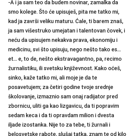
-A i ja sam teo da budem novinar, zamalka da
smo kolege. Što će upisuješ, pita me tatko mi,
kad ja završi veliku maturu. Ćale, ti barem znaš,
ja sam višestruko umejatan i talentovan čovek, i
neću da upisujem nekakva prava, ekonomiju i
medicinu, svi što upisuju, nego nešto tako es…
et… e, to de, nešto ekstravagantno, pa, recimo
žurnalistiku, ili svetsku književnost. Kako oćeš,
sinko, kaže tatko mi, ali moje je da te
posavetujem; za četiri godine tvoje srednje
školovanje, izmaznio sam onaj radijator pred
zbornicu, uliti ga kao lizgavicu, da ti popravim
sedam keca i da ti opravdam milion i dvesta
iljade izostanka. Nije to za tebe, ti žurnali i
belosvetske rabote, slušaj tatka, znam te od kilo