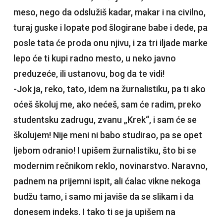
meso, nego da odslužiš kadar, makar i na civilno,
turaj guske i lopate pod šlogirane babe i dede, pa
posle tata će proda onu njivu, i za tri iljade marke
lepo će ti kupi radno mesto, u neko javno
preduzeće, ili ustanovu, bog da te vidi!
-Jok ja, reko, tato, idem na žurnalistiku, pa ti ako
oćeš školuj me, ako nećeš, sam će radim, preko
studentsku zadrugu, zvanu „Krek“, i sam će se
školujem! Nije meni ni babo studirao, pa se opet
ljebom odranio! I upišem žurnalistiku, što bi se
modernim rečnikom reklo, novinarstvo. Naravno,
padnem na prijemni ispit, ali ćalac vikne nekoga
budžu tamo, i samo mi javiše da se slikam i da
donesem indeks. I tako ti se ja upišem na