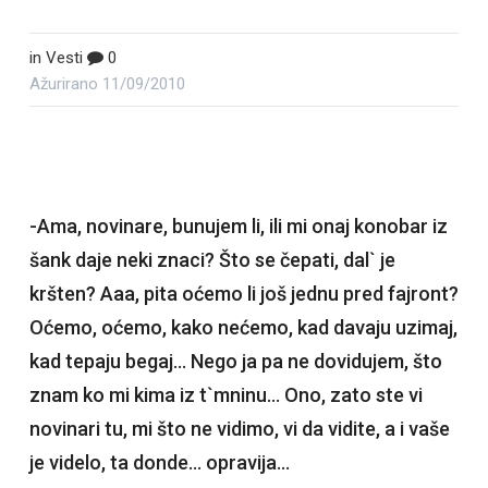
in
Vesti
0
Ažurirano
11/09/2010
-Ama, novinare, bunujem li, ili mi onaj konobar iz
šank daje neki znaci? Što se čepati, dal` je
kršten? Aaa, pita oćemo li još jednu pred fajront?
Oćemo, oćemo, kako nećemo, kad davaju uzimaj,
kad tepaju begaj… Nego ja pa ne dovidujem, što
znam ko mi kima iz t`mninu… Ono, zato ste vi
novinari tu, mi što ne vidimo, vi da vidite, a i vaše
je videlo, ta donde… opravija…