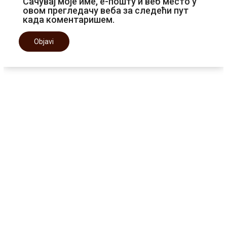
Сачувај моје име, е-пошту и веб место у
овом прегледачу веба за следећи пут
када коментаришем.