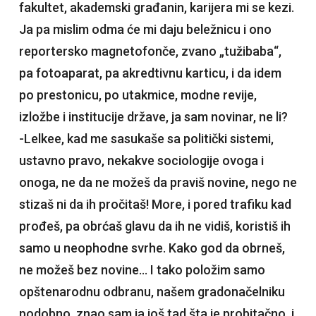
fakultet, akademski građanin, karijera mi se kezi.
Ja pa mislim odma će mi daju beležnicu i ono
reportersko magnetofonče, zvano „tužibaba“,
pa fotoaparat, pa akredtivnu karticu, i da idem
po prestonicu, po utakmice, modne revije,
izložbe i institucije države, ja sam novinar, ne li?
-Lelkee, kad me sasukaše sa politički sistemi,
ustavno pravo, nekakve sociologije ovoga i
onoga, ne da ne možeš da praviš novine, nego ne
stizaš ni da ih pročitaš! More, i pored trafiku kad
prođeš, pa obrćaš glavu da ih ne vidiš, koristiš ih
samo u neophodne svrhe. Kako god da obrneš,
ne možeš bez novine… I tako položim samo
opštenarodnu odbranu, našem gradonačelniku
podobno, znao sam ja još tad šta je probitačno, i