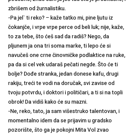
zbrišem od žurnalistiku.
-Pa jel` ti reko? – kaže tatko mi, pine ljutu iz
čokanjče, i vrpe vrpe perce od beli luk; nije, kaže,
to za tebe, što ćeš sad da radiš? Nego, da
pljunem ja ona tri soma marke, ti lepo će si
navučeš one crne činovničke podlaktice na ruke,
pa da si cel vek udaraš pečati negde. Što će ti
bolje? Dođe stranka, jedan donese kafu, drugi
rakiju, treći te vodi na doručak, svi zavise od
tvoju potvrdu, i doktori i političari, a ti si na topli
obrok! Da vidiš kako će su mazni.
-Ne, reko, tato, ja sam višestruko talentovan, i
momentalno idem da se prijavim u gradsko
pozorište, što ga je pokojni Mita Vol zvao