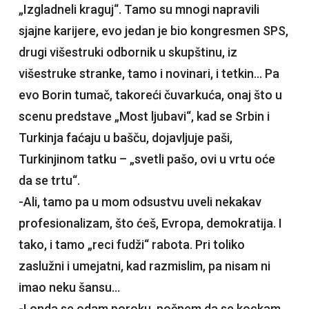
„Izgladneli kraguj“. Tamo su mnogi napravili
sjajne karijere, evo jedan je bio kongresmen SPS,
drugi višestruki odbornik u skupštinu, iz
višestruke stranke, tamo i novinari, i tetkin… Pa
evo Borin tumač, takoreći čuvarkuća, onaj što u
scenu predstave „Most ljubavi“, kad se Srbin i
Turkinja faćaju u bašču, dojavljuje paši,
Turkinjinom tatku – „svetli pašo, ovi u vrtu oće
da se trtu“.
-Ali, tamo pa u mom odsustvu uveli nekakav
profesionalizam, što ćeš, Evropa, demokratija. I
tako, i tamo „reci fudži“ rabota. Pri toliko
zaslužni i umejatni, kad razmislim, pa nisam ni
imao neku šansu…
-I onda se odam poroku, počnem da se kockam,