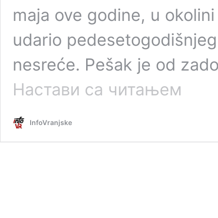
maja ove godine, u okolini
udario pedesetogodišnjeg 
nesreće. Pešak je od zad
UHAPŠEN
Настави са читањем
POLICAJAC
Osumnjiče
da
InfoVranjske
je
automobil
udario
pešaka