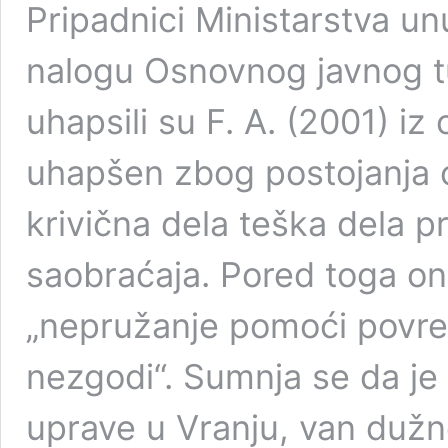
Pripadnici Ministarstva un
nalogu Osnovnog javnog t
uhapsili su F. A. (2001) iz 
uhapšen zbog postojanja o
krivična dela teška dela p
saobraćaja. Pored toga on 
„nepružanje pomoći povre
nezgodi“. Sumnja se da je F
uprave u Vranju, van dužno