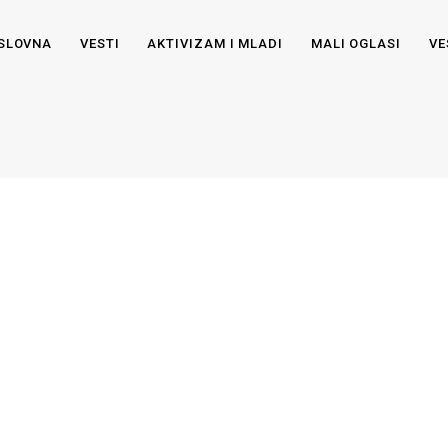
SLOVNA
VESTI
AKTIVIZAM I MLADI
MALI OGLASI
VE