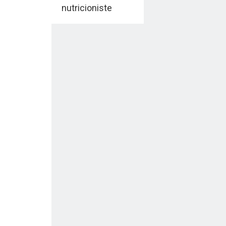
nutricioniste
Miloša
Nedeljkovića