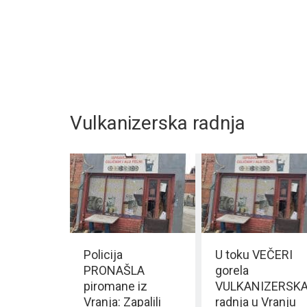
Vulkanizerska radnja
Policija
U toku VEČERI
PRONAŠLA
gorela
piromane iz
VULKANIZERSK
Vranja: Zapalili
radnja u Vranju