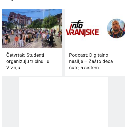
Četvrtak: Studenti
Podcast: Digitalno
organizuju tribinu i u
nasilje – Zašto deca
Vranju
ćute, a sistem
zakazuje?