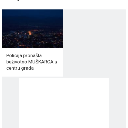
Policija pronašla
beživotno MUŠKARCA u
centru grada