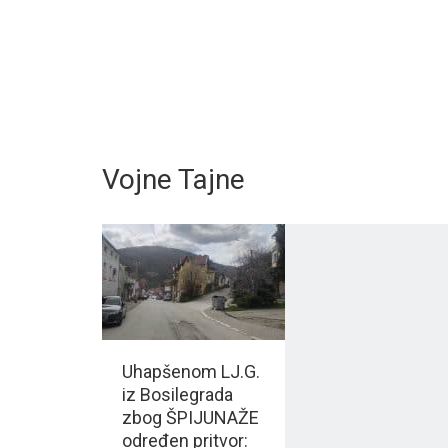
Vojne Tajne
Uhapšenom LJ.G.
iz Bosilegrada
zbog ŠPIJUNAŽE
određen pritvor: