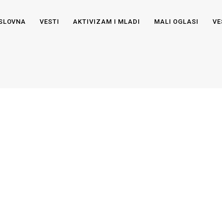
SLOVNA
VESTI
AKTIVIZAM I MLADI
MALI OGLASI
VE