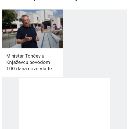
Ministar Tončev u
Knjaževcu povodom
100 dana nove Vlade:
Nastavljamo sa
posvećenim radom