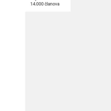
14.000 članova
ostala bez
mogućnosti
komunikacije