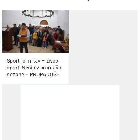
Sport je mrtav – živeo
sport: Nešijev promašaj
sezone – PROPADOŠE
milioni