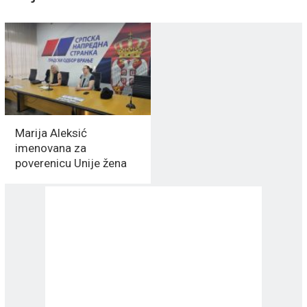
Marija Aleksić
imenovana za
poverenicu Unije žena
NAPREDNJAKA u Vranju