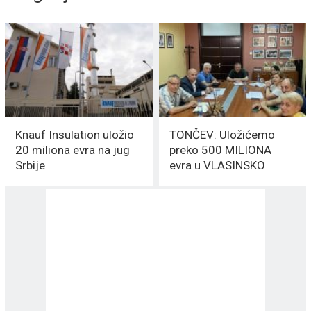
Knauf Insulation uložio
TONČEV: Uložićemo
20 miliona evra na jug
preko 500 MILIONA
Srbije
evra u VLASINSKO
jezero