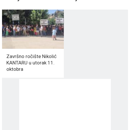
Završno ročište Nikolić
KANTARU u utorak 11.
oktobra