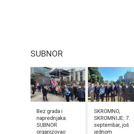
SUBNOR
Bez grada i
SKROMNO,
naprednjaka:
SKROMNIJE: 7.
SUBNOR
septembar, još
organizovao
jednom