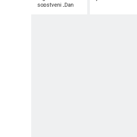
sopstveni „Dan
sećanja“ ispred
SPOMENIKA