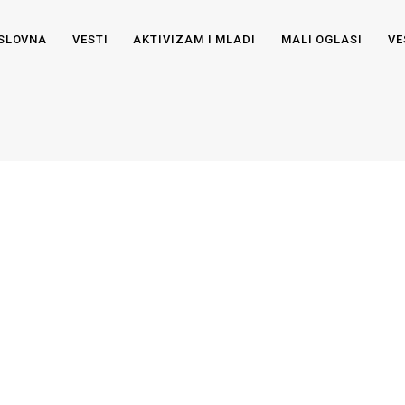
SLOVNA
VESTI
AKTIVIZAM I MLADI
MALI OGLASI
VE