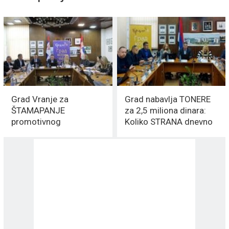
Grad Vranje za
Grad nabavlja TONERE
ŠTAMAPANJE
za 2,5 miliona dinara:
promotivnog
Koliko STRANA dnevno
MATERIJALA izdvojio
štampa GRADSKA
skoro 100.000 EVRA
VLAST?