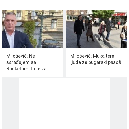
Milošević: Ne
Milošević: Muka tera
sarađujem sa
ljude za bugarski pasoš
Bosketom, to je za
mene UVREDA