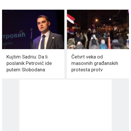
Kujtim Sadriu: Da li
Četvrt veka od
poslanik Petrović ide
masovnih građanskih
putem Slobodana
protesta protv
Miloševića?
Miloševića: I Vranje se
probudilo