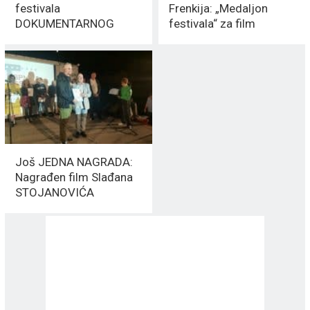
festivala
Frenkija: „Medaljon
DOKUMENTARNOG
festivala“ za film
filma „Dokument 2025“
„Maske su pale“
Još JEDNA NAGRADA:
Nagrađen film Slađana
STOJANOVIĆA
FRENKIJA