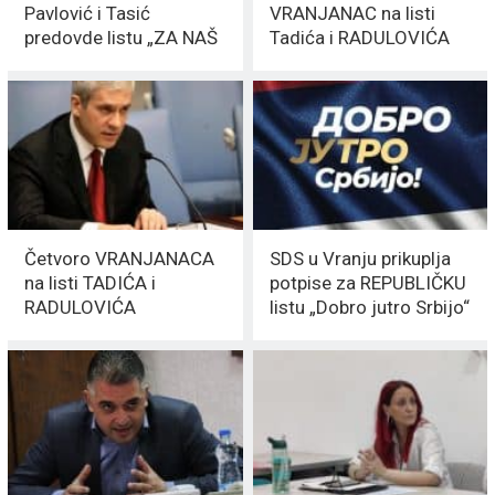
Pavlović i Tasić
VRANJANAC na listi
predovde listu „ZA NAŠ
Tadića i RADULOVIĆA
GRAD“
Četvoro VRANJANACA
SDS u Vranju prikuplja
na listi TADIĆA i
potpise za REPUBLIČKU
RADULOVIĆA
listu „Dobro jutro Srbijo“