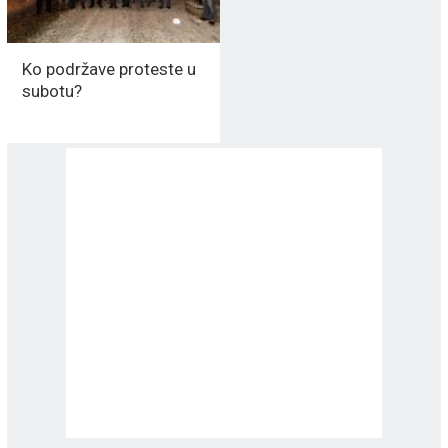
Ko podržave proteste u
subotu?