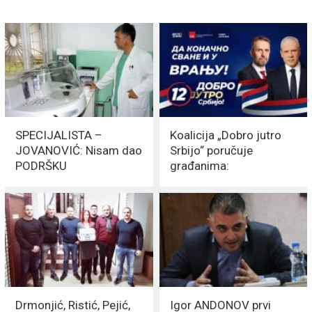
SPECIJALISTA –
Koalicija „Dobro jutro
JOVANOVIĆ: Nisam dao
Srbijo“ poručuje
PODRŠKU
građanima:
naprednjacima TOKOM
Odbacujemo
KAMPANJE
FRANCUSKO –
NEMAČKI plan
Drmonjić, Ristić, Pejić,
Igor ANDONOV prvi