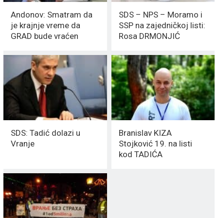
Andonov: Smatram da
SDS – NPS – Moramo i
je krajnje vreme da
SSP na zajedničkoj listi:
GRAD bude vraćen
Rosa DRMONJIĆ
GRAĐANIMA Vranja
predvodnik jednog dela
opozicije
SDS: Tadić dolazi u
Branislav KIZA
Vranje
Stojković 19. na listi
kod TADIĆA