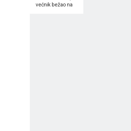
većnik bežao na
zadnja vrata,
UKLJUČIO se i
Bulatović