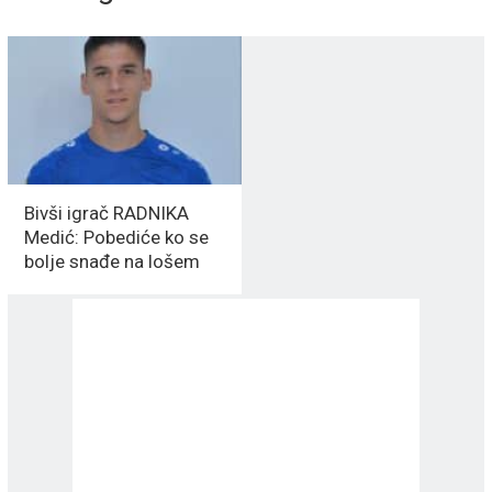
Bivši igrač RADNIKA
Medić: Pobediće ko se
bolje snađe na lošem
terenu