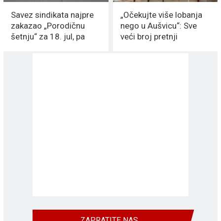
Savez sindikata najpre
„Očekujte više lobanja
zakazao „Porodičnu
nego u Aušvicu“: Sve
šetnju“ za 18. jul, pa
veći broj pretnji
hitno promenio TERMIN
povodom organizacije
„PRAJD karavana“
ZAPRATITE NAS