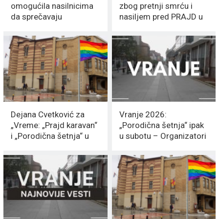
omogućila nasilnicima
zbog pretnji smrću i
da sprečavaju
nasiljem pred PRAJD u
okupljanje i napadaju
Vranju
novinare
Dejana Cvetković za
Vranje 2026:
„Vreme: „Prajd karavan“
„Porodična šetnja“ ipak
i „Porodična šetnja“ u
u subotu – Organizatori
Vranju
„pomešali PRAJD i Dane
Vranja“