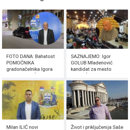
FOTO DANA: Bahatost
SAZNAJEMO: Igor
POMOĆNIKA
GOLUB Mladenović
gradonačelnika Igora
kandidat za mesto
MLADENOVIĆA
POMOĆNIKA
gradonačelnika
Milan ILIĆ novi
Život i priključenija Saše