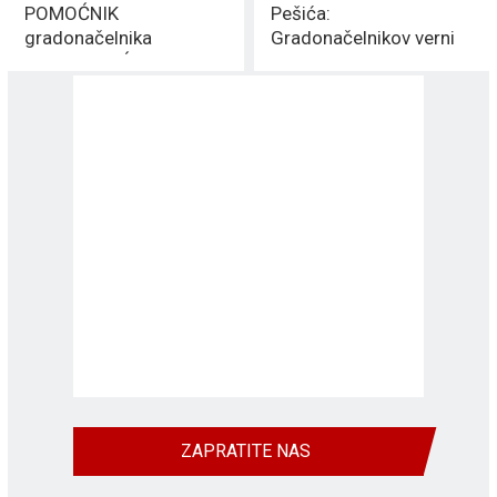
POMOĆNIK
Pešića:
gradonačelnika
Gradonačelnikov verni
MILENKOVIĆA
„Bečlija“
ZAPRATITE NAS