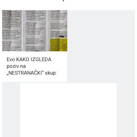
Evo KAKO IZGLEDA
poziv na
„NESTRANAČKI“ skup:
Objave da budu sa
„pozitivnom energijom“