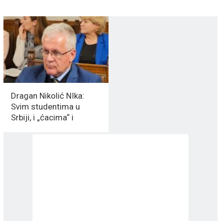
Dragan Nikolić NIka:
Svim studentima u
Srbiji, i „ćacima“ i
„nećacima“
čestitam“Dan
studenata“.