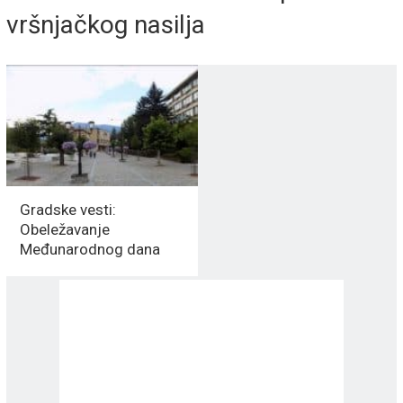
vršnjačkog nasilja
Gradske vesti:
Obeležavanje
Međunarodnog dana
borbe protiv vršnjačkog
nasilja