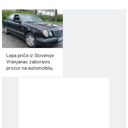
Lepa priča iz Slovenije:
Vranjanac zaboravio
prozor na automobilu,
MARIBORCI zalepili
trakom da ne ulazi kiša