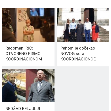
Radoman IRIĆ:
Pahomije dočekao
OTVORENO PISMO
NOVOG šefa
KOORDINACIONOM
KOORDINACIONOG
TELU ZA JUG SRBIJE
TELA: Martinović i
GAČIĆ „ISKULIRALI“
Vranjance
NEDŽAD BELJULJI